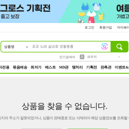
로그인
회원가입
마이페
상품명
10
1
4
5
6
7
8
9
키링
미니
말랑이
선풍기
가방
양말
짱구
텀블러
23
2
1
1
7
3
2
파우치
인기검색어
3
모자
자전용
묶음배송
최저가
베스트
MD관
땡처리
기획전
판촉관
이벤트&
상품을 찾을 수 없습니다.
이지의 주소가 잘못되었거나, 상품이 판매종료 또는 삭제되어 해당 상품정보를 조회할 