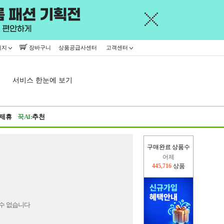
이지
장바구니
상품공급사센터
고객센터
서비스 한눈에 보기
제휴
꾹AI:
추천
구매완료 상품수
어제
445,716
상품
오늘(현재)
15,090
상품
수 없습니다