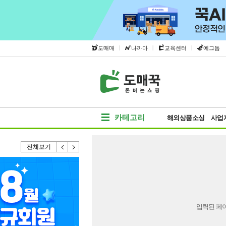
|
|
|
도매매
나까마
교육센터
에그돔
카테고리
해외상품소싱
사업
전체보기
입력된 페