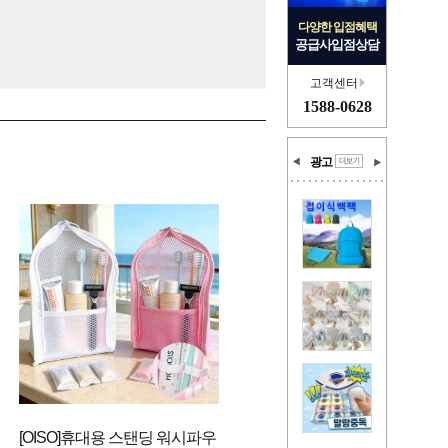
다양한 입점혜택
공급사입점상담
고객센터
1588-0628
광고
[OISO]휴대용 스탠딩 워시파우