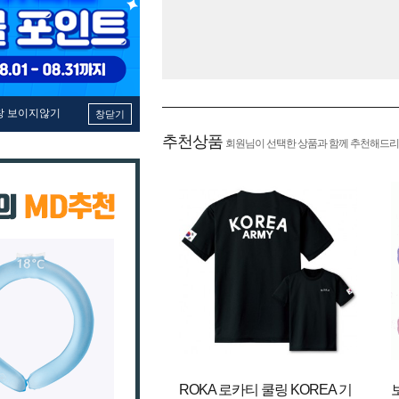
창 보이지않기
창닫기
추천상품
회원님이 선택한 상품과 함께 추천해드리
ROKA 로카티 쿨링 KOREA 기