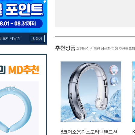
창 보이지않기
창닫기
추천상품
회원님이 선택한 상품과 함께 추천해드리
8코어소음감소모터넥밴드선