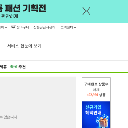
이지
장바구니
상품공급사센터
고객센터
서비스 한눈에 보기
제휴
꾹AI:
추천
구매완료 상품수
어제
402,926
상품
오늘(현재)
224,956
상품
수 없습니다