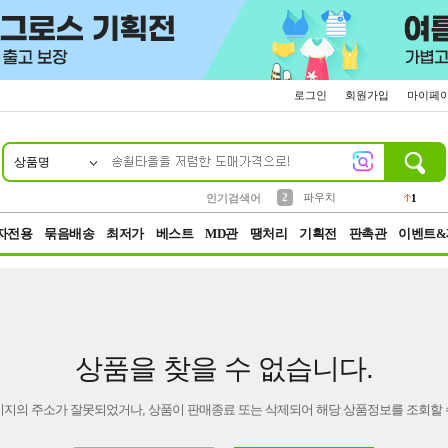
로그인
회원가입
마이페
상품명
10
1
4
5
6
7
8
9
키링
선풍기
말랑이
키캡
텀블러
가방
양말
양산
1
1
5
2
2
2
파우치
인기검색어
1
3
모자
2
자전용
묶음배송
최저가
베스트
MD관
땡처리
기획전
판촉관
이벤트&
상품을 찾을 수 없습니다.
이지의 주소가 잘못되었거나, 상품이 판매종료 또는 삭제되어 해당 상품정보를 조회할 