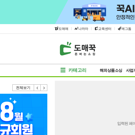
|
|
|
도매매
나까마
교육센터
에그돔
카테고리
해외상품소싱
사업
전체보기
입력된 페