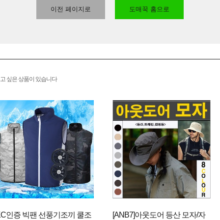
이전 페이지로
도매꾹 홈으로
고 싶은 상품이 있습니다
KC인증 빅팬 선풍기조끼 쿨조
[ANB7]아웃도어 등산 모자/자