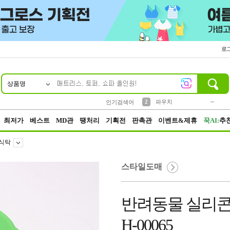
로
상품명
10
1
4
5
6
7
8
9
키링
미니
말랑이
선풍기
가방
양말
짱구
텀블러
23
2
1
1
7
3
2
파우치
인기검색어
3
모자
최저가
베스트
MD관
땡처리
기획전
판촉관
이벤트&제휴
꾹AI:
추
/식탁
스타일도매
반려동물 실리콘
H-00065