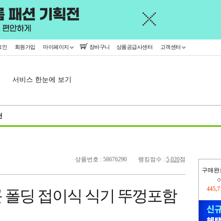
그인
회원가입
마이페이지
장바구니
상품공급사센터
고객센터
서비스 한눈에 보기
천
상품번호 : 58676290
랭킹점수 :
5,020
점
구매완
오늘
365,
 폴딩 접이식 식기 뚜껑포함
445,