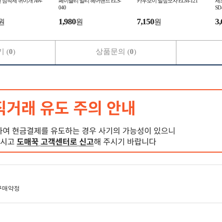
 점착제 귀이개 AW-
페이즐리 멀티 헤어밴드 ELS-
카우보이 밀짚모자 ELM-121
세
040
SD
1,980
7,150
3,
원
원
원
 (
0
)
상품문의 (
0
)
구매약정