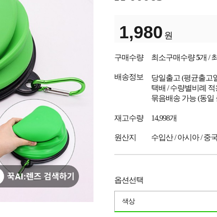
1,980
원
구매수량
최소구매수량
5
개 /
배송정보
당일출고
(평균출고
택배 / 수량별비례 적
묶음배송 가능 (동일
재고수량
14,998개
원산지
수입산 / 아시아 / 중
옵션선택
색상