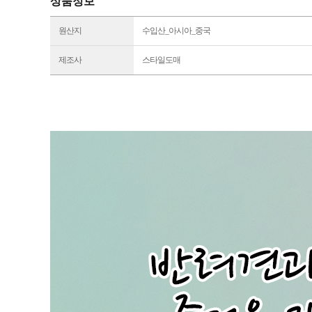
상품정보
원산지
수입산_아시아_중국
제조사
스타일도매