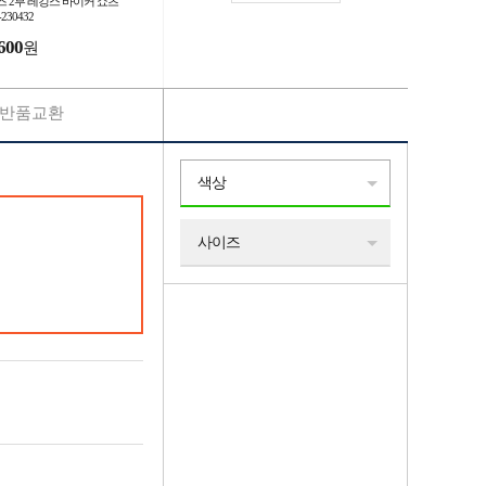
즈 2부 레깅스 바이커 쇼츠
-230432
600
원
반품교환
색상
사이즈