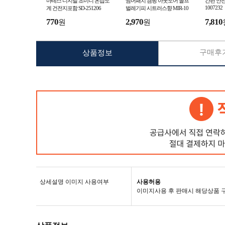
마테스 디지털 초미니 온습도
썸머패치 캠핑 아웃도어 골프
간편 안전
1007232
계 건전지포함 SD-251206
벌레기피 시트러스향 MIR-10
06394
770
2,970
7,810
원
원
구매후기
상품정보
상세설명 이미지 사용여부
사용허용
이미지사용 후 판매시 해당상품 