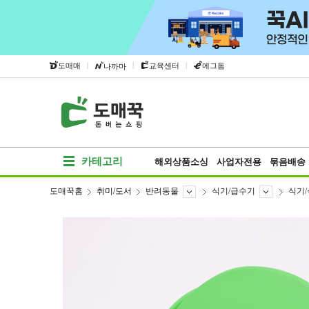
|
|
|
도매매
교육센터
에그돔
나까마
카테고리
해외상품소싱
사업자전용
묶음배송
도매꾹홈
취미/도서
반려동물
식기/급수기
식기