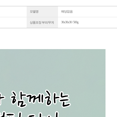
모델명
해당없음
30x30x30 / 500g
상품포장 부피/무게