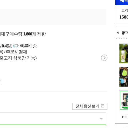
고
158
광고
 최대구매수량
1,800
개 제한
일
0.4
일)
빠른배송
용 / 주문시결제
 출고지 상품만 가능)
국
전체옵션보기
1
/
10