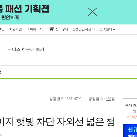
그인
회원가입
마이페이지
장바구니
상품공급사센터
고객센터
서비스 한눈에 보기
천
상품번호 : 58514790
랭킹점수 :
480
점
구매완
이
2,272
이저 햇빛 차단 자외선 넓은 챙
지
2,326
자