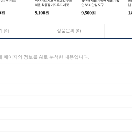
 상하의 세트
빅사이즈 기모 후드집업 부드
휴대용 재털이 담배 재떨이 흡
전
러운 착용감 기모후드 자켓
연 보조 안심 도구
랩 
0
9,100
9,500
1,
원
원
원
 (
0
)
상품문의 (
0
)
세 페이지의 정보를 AI로 분석한 내용입니다.