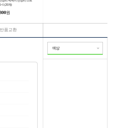
선정리 찍찍이 선정리 스트
1+1 (20개)
800
원
반품교환
색상