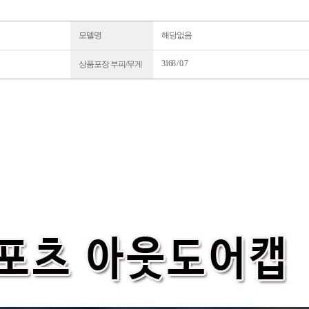
모델명
해당없음
3168 / 0.7
상품포장 부피/무게