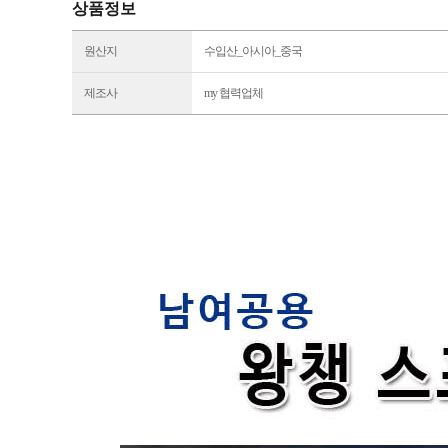
상품정보
원산지
수입산_아시아_중국
제조사
my 협력업체