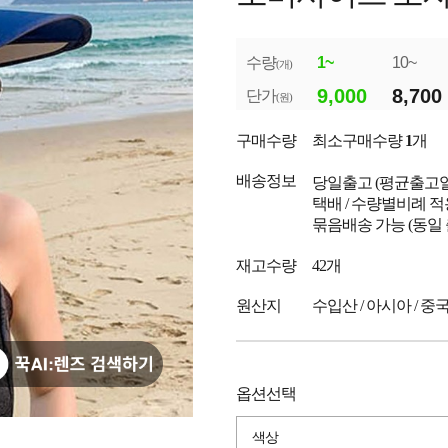
수량
1~
10~
(개)
9,000
8,700
단가
(원)
구매수량
최소구매수량
1
개
배송정보
당일출고
(평균출고
택배 / 수량별비례 적
묶음배송 가능 (동일
재고수량
42개
원산지
수입산 / 아시아 / 중
옵션선택
색상