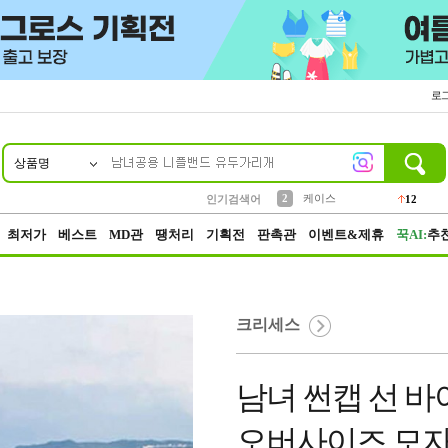
로
상품명
10
1
4
5
6
7
8
9
파우치
등산
벨트
실리콘
양말
모자
양산
여성패션
152
395
555
12
1
1
5
3
2
케이스
인기검색어
12
3
생수
454
최저가
베스트
MD관
땡처리
기획전
판촉관
이벤트&제휴
꾹AI:
추
크리세스
남녀 썬캡 선 바
오버사이즈 모