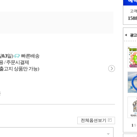
고
158
광고
일
0.3
일)
빠른배송
용 / 주문시결제
 출고지 상품만 가능)
국
전체옵션보기
1
/
9