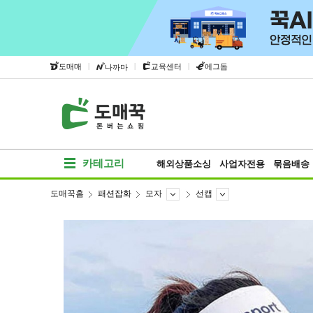
|
|
|
도매매
교육센터
에그돔
나까마
카테고리
해외상품소싱
사업자전용
묶음배송
도매꾹홈
패션잡화
모자
선캡