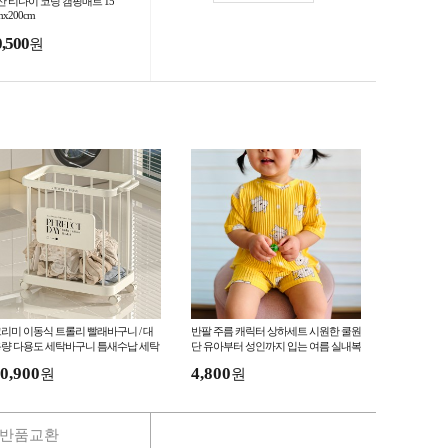
산 티다이 코팅 캠핑매트 15
mx200cm
0,500
원
리미 이동식 트롤리 빨래바구니 / 대
반팔 주름 캐릭터 상하세트 시원한 쿨원
량 다용도 세탁바구니 틈새수납 세탁
단 유아부터 성인까지 입는 여름 실내복
 욕실 빨래바구니
0,900
4,800
원
원
반품교환