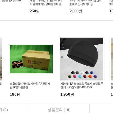
 다용도 멀티스카프
때밀이 때수건 때타월 이태리
맥세이프 가죽 카드지갑 강력
국
0c
타월 이태리타올 때밀이타올
한자력 인쇄제작가능
250
2,000
1
원
원
우산
스위스밀리터리 알카라인 AA 건전지
기능성 다용도 스포츠 쪽모자 스컬캡 두
크
벌크/온라인총판
건 비니 자전거모자 PP-10043
용
실
188
1,950
1
원
원
 (
0
)
상품문의 (
10
)