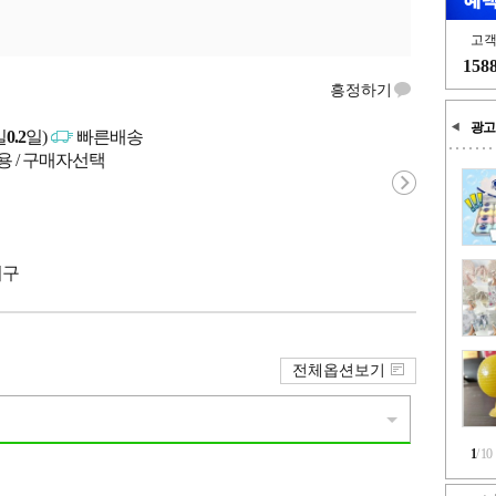
고
158
흥정하기
광고
일
0.2
일)
빠른배송
용 / 구매자선택
서구
전체옵션보기
1
/
10