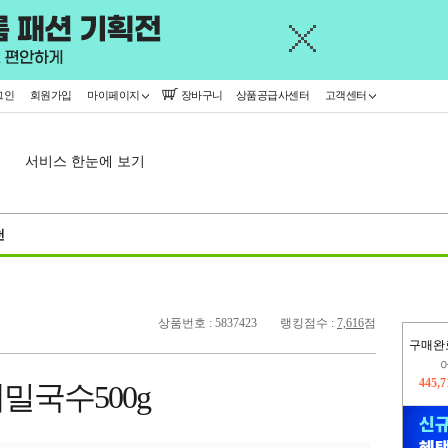
그인
회원가입
마이페이지
장바구니
상품공급사센터
고객센터
서비스 한눈에 보기
천
상품번호 : 5837423
랭킹점수 :
7,616
점
구매완
오늘
341,
밀국수500g
445,