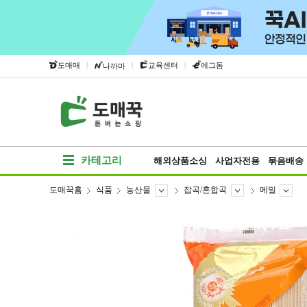
|
|
|
도매매
교육센터
에그돔
나까마
카테고리
해외상품소싱
사업자전용
묶음배송
도매꾹홈
식품
농산물
잡곡/혼합곡
메밀