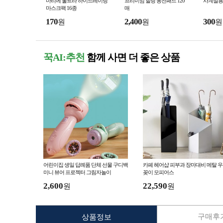
마리에 울트라 하이드레이팅
프리미엄 힐링 동전패드 120
사계절용
마스크팩 16종
매
170
2,400
300
원
원
원
꾹AI:추천
함께 사면 더 좋은 상품
어린이집 생일 답례품 단체 선물 구디백
카페 헤어샵 피부과 장마대비 메탈 
미니 뷰어 프로젝터 그림자놀이
꽂이 모피어스
2,600
22,590
원
원
구매후기
상품정보