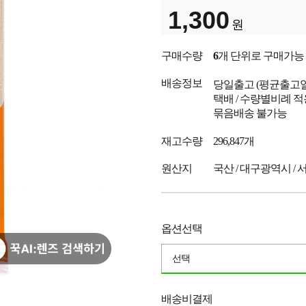
1,300
원
구매수량
6
개 단위로 구매가능
배송정보
당일출고
(평균출고
택배 / 수량별비례 적
묶음배송 불가능
재고수량
296,847개
원산지
국산 / 대구광역시 / 
옵션선택
선택
배송비결제