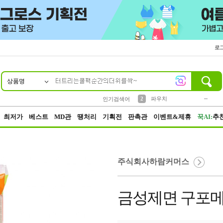
로
상품명
10
1
4
5
6
7
8
9
키링
미니
말랑이
선풍기
가방
양말
짱구
텀블러
23
2
1
1
7
3
2
파우치
인기검색어
3
모자
최저가
베스트
MD관
땡처리
기획전
판촉관
이벤트&제휴
꾹AI:
추
주식회사하람커머스
금성제면 구포메