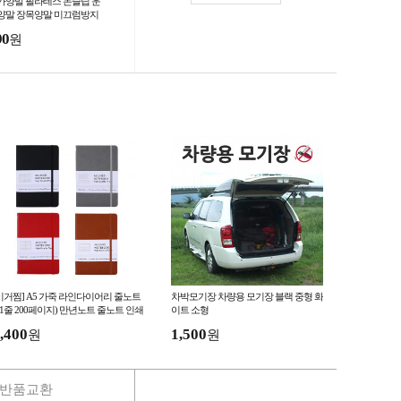
가양말 필라테스 논슬립 운
양말 장목양말 미끄럼방지
트 롱삭스
90
원
이거찜] A5 가죽 라인다이어리 줄노트
차박모기장 차량용 모기장 블랙 중형 화
21줄 200페이지) 만년노트 줄노트 인쇄
이트 소형
능 미색모조지
,400
1,500
원
원
반품교환