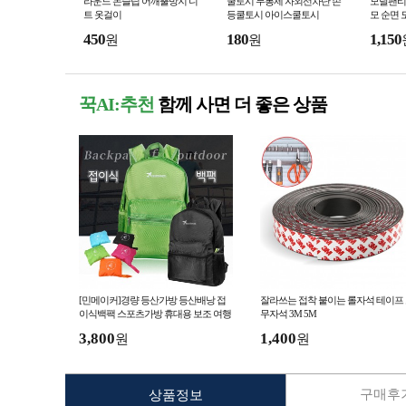
라운드 논슬립 어깨뿔방지 니
쿨토시 무봉제 자외선차단 손
모달팬티
트 옷걸이
등쿨토시 아이스쿨토시
모 순면 
별포장
450
180
1,150
원
원
꾹AI:추천
함께 사면 더 좋은 상품
[민메이커]경량 등산가방 등산배낭 접
잘라쓰는 접착 붙이는 롤자석 테이프
이식백팩 스포츠가방 휴대용 보조 여행
무자석 3M 5M
용 가벼운 시장 파우치 방수
3,800
1,400
원
원
구매후기
상품정보