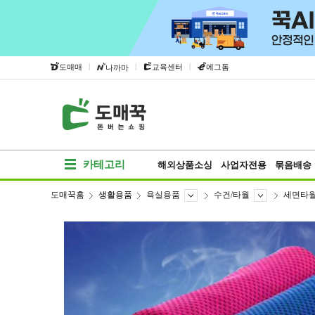
|
|
|
도매매
교육센터
에그돔
나까마
카테고리
해외상품소싱
사업자전용
묶음배송
도매꾹홈
생활용품
욕실용품
수건/타월
세면타
베스트