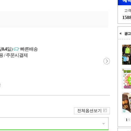
고
158
광고
일
0.4
일)
빠른배송
용 / 주문시결제
국
전체옵션보기
1
/
9