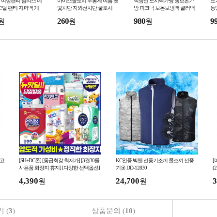
 여성팬티 심리스 네
아이스쿨토시 무봉제 여름 햇
직장인 도시락가방 냉보온가
요
모달 팬티 지퍼백 개
빛차단 자외선차단 쿨토시
방 피크닉 보온보냉백 쿨러백
동
아이스백
홈
260
980
9
원
원
원
 고
[SH+DC존] [동급최강 최저가] [3겹30롤
KC인증 빅팬 선풍기조끼 쿨조끼 선풍
[
사은품 화장지 휴지] [다양한 선택옵션]
기옷 DD-12830
(
홍보스티커무료 핫딜
가
4,390
24,700
3
원
원
 (
3
)
상품문의 (
10
)