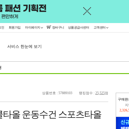
그인
회원가입
마이페이지
장바구니
상품공급사센터
고객센터
서비스 한눈에 보기
천
상품번호 : 57889103
랭킹점수 :
25,525
점
구매완
이
2,266
쿨타올 운동수건 스포츠타올
지
2,326