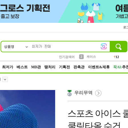
로
상품명
10
1
4
5
6
7
8
9
파우치
등산
벨트
실리콘
양말
모자
양산
여성패션
152
395
555
12
1
1
5
3
2
케이스
인기검색어
12
3
생수
454
최저가
베스트
MD관
땡처리
기획전
판촉관
이벤트&제휴
꾹AI:
추
월
우리무역
스포츠 아이스 
쿨링타올 수건