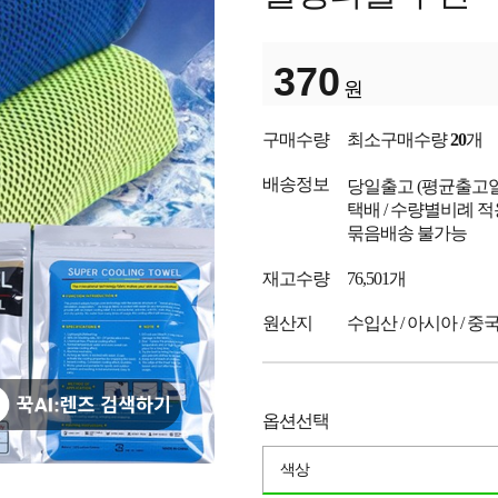
370
원
구매수량
최소구매수량
20
개
배송정보
당일출고
(평균출고
택배 / 수량별비례 적
묶음배송 불가능
재고수량
76,501개
원산지
수입산 / 아시아 / 중
옵션선택
색상