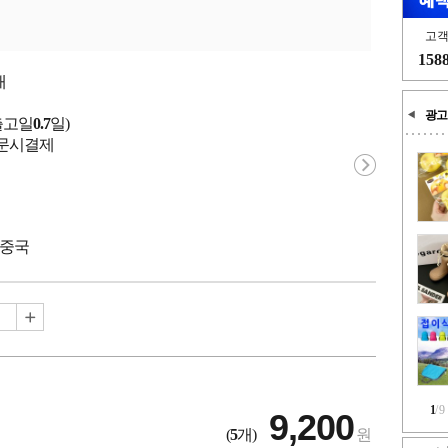
고
158
개
광고
출고일
0.7
일)
 주문시결제
 중국
1
/
9
9,200
(
5
개)
원