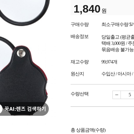
1,840
원
구매수량
최소구매수량
5
배송정보
당일출고
(평균
택배 3,000원 /
묶음배송 불가능
재고수량
99,974개
원산지
수입산 / 아시아 /
수량선택
총 상품금액(수량)