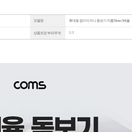
모델명
휴대용 접이식 미니 돋보기 지름50mm 3배율
1 / 1
상품포장 부피/무게