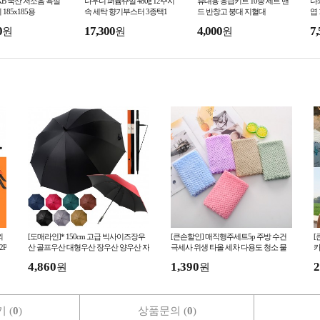
KB 국산 저소음 욕실
다우니 퍼퓸쥬얼 480g 12주지
휴대용 응급키트 10종 세트 밴
다와
185x185용
속 세탁 향기부스터 3종택1
드 반창고 붕대 지혈대
엽 
0
17,300
4,000
7,
원
원
원
외
[도매라인]* 150cm 고급 빅사이즈장우
[큰손할인] 매직행주세트5p 주방 수건
[
2P
산 골프우산 대형우산 장우산 양우산 자
극세사 위생 타올 세차 다용도 청소 물
카
동우산 선물박스 사은 판촉물
먹는 흡수 키친크로스
여
4,860
1,390
2
원
원
 (
0
)
상품문의 (
0
)