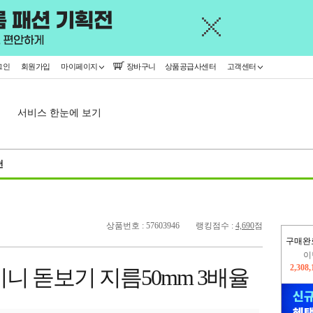
그인
회원가입
마이페이지
장바구니
상품공급사센터
고객센터
서비스 한눈에 보기
천
상품번호 : 57603946
랭킹점수 :
4,690
점
구매완
이
2,308
니 돋보기 지름50mm 3배율
지
2,326