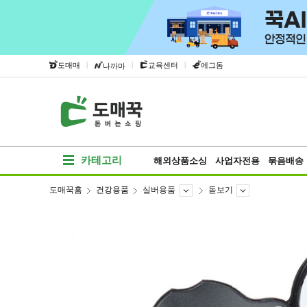
|
|
|
도매매
교육센터
에그돔
나까마
카테고리
해외상품소싱
사업자전용
묶음배송
도매꾹홈
건강용품
실버용품
돋보기