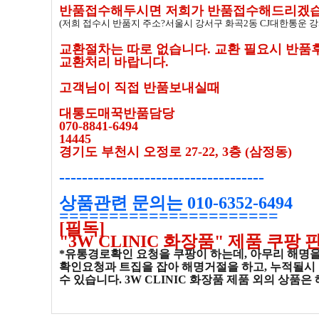
반품접수해두시면 저희가 반품접수해드리겠습
(저희 접수시 반품지 주소?서울시 강서구 화곡2동 CJ대한통운 
교환절차는 따로 없습니다. 교환 필요시 반품
교환처리 바랍니다.
고객님이 직접 반품보내실때
대통도매꾹반품담당
070-8841-6494
14445
경기도 부천시 오정로 27-22, 3층 (삼정동)
------------------------------------
상품관련 문의는 010-6352-6494
======================
[필독]
"3W CLINIC 화장품" 제품 쿠팡 
*유통경로확인 요청을 쿠팡이 하는데, 아무리 해명
확인요청과 트집을 잡아 해명거절을 하고, 누적될시 
수 있습니다. 3W CLINIC 화장품 제품 외의 상품