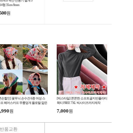
1435 국산 선풍기 날개 5
14형 35cm 8mm
500
원
큰손할인] 꽃무늬 손수건 6종 여성 스
[빅스타일] 쫀쫀한 소프트골지반폴라티
프 헤어스카프 무릎덮개 플로랄 얇은
목티 FREE 7XL 빅사이즈까지제작
름 두건 커치프 반다나
,990
7,000
원
원
반품교환