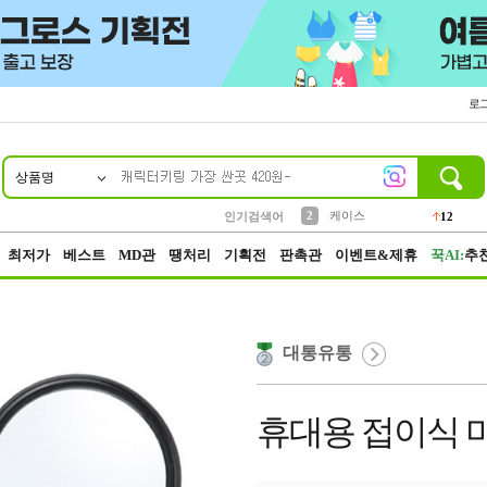
로
상품명
10
1
4
5
6
7
8
9
파우치
등산
벨트
실리콘
양말
모자
양산
여성패션
152
395
555
12
1
1
5
3
2
케이스
12
인기검색어
3
생수
454
최저가
베스트
MD관
땡처리
기획전
판촉관
이벤트&제휴
꾹AI:
추
대통유통
휴대용 접이식 미