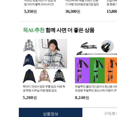
자외선 햇빛차단 UV 썬캡 햇
어반14ONE 에펠 스탠드 선풍
신일150
빛가리개 블랙 프리사이즈
기 14형 3단바람조절 5엽 일반
용 환풍기 
선풍기
5,350
36,300
15,80
원
원
꾹AI:추천
함께 사면 더 좋은 상품
똑닥이 극세사 망토 무릎 담요 카페 학
듀랄루민 폴딩 5단 접이식 등산용 야
생 학원 사무실 차량 캠핑 담요
초경량 두랄루민 등산스틱 지팡이 1P 
세트 산악 산행 스포츠
5,200
8,240
원
원
구매후기
상품정보