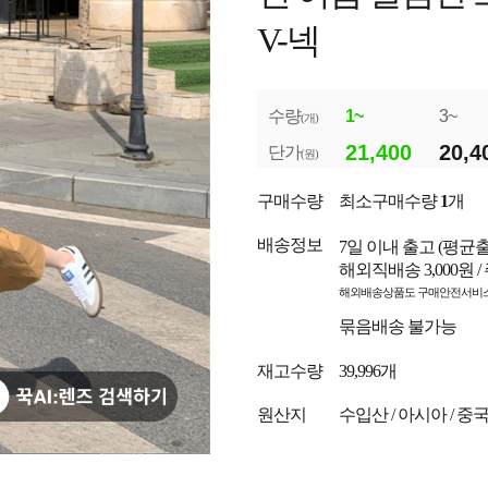
V-넥
수량
1~
3~
(개)
21,400
20,4
단가
(원)
구매수량
최소구매수량
1
개
배송정보
7일 이내 출고
(평균
해외직배송 3,000원 
해외배송상품도 구매안전서비스
묶음배송 불가능
재고수량
39,996개
원산지
수입산 / 아시아 / 중