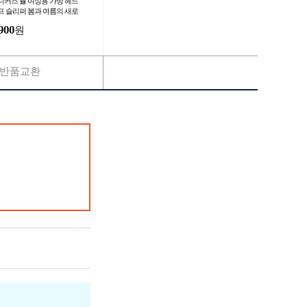
니커즈 뮬 여성용 가방 헤드
프 슬리퍼 봄과 여름의 새로
 겉옷 복고풍 독일
900
원
반품교환