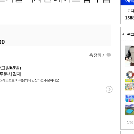
고
158
광고
00
흥정하기
출고일
6.5
일)
/ 주문시결제
(에스크로)가 적용되니 안심하고 주문하세요
국
1
/
10