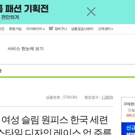
그인
회원가입
마이페이지
장바구니
상품공급사센터
고객센터
서비스 한눈에 보기
천
상품번호 : 57501301
랭킹점수 :
1,280
점
구매완
오늘
409,
 여성 슬림 원피스 한국 세련
402,
스타일 디자인 레이스 업 주름