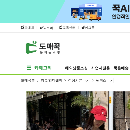
|
|
|
도매매
교육센터
에그돔
나까마
카테고리
해외상품소싱
사업자전용
묶음배송
도매꾹홈
의류/언더웨어
여성의류
원피스