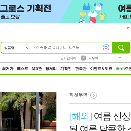
로
상품명
10
1
4
5
6
7
8
9
키링
선풍기
말랑이
키캡
텀블러
가방
양말
양산
1
1
5
2
2
2
파우치
인기검색어
1
3
모자
2
최저가
베스트
MD관
땡처리
기획전
판촉관
이벤트&제휴
꾹AI:
추
직선무역
[해외]
여름 신상
된 여름 달콤한 