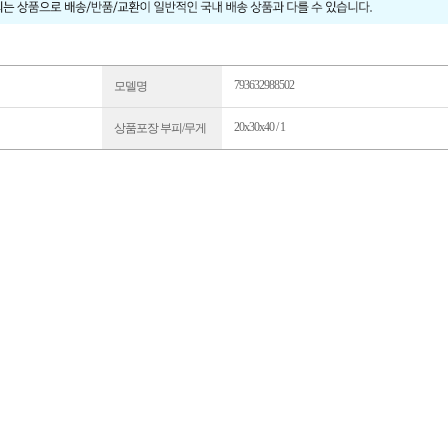
793632988502
모델명
20x30x40 / 1
상품포장 부피/무게