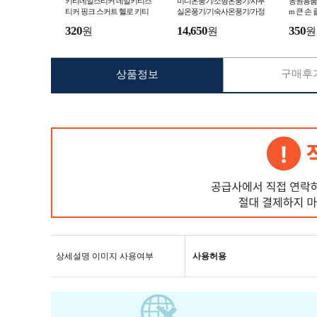
키티네일스티커 네일키티스
미니온풍기/소형온풍기/사무
응원용품 
티커 핑크 스커트 헬로 키티
실온풍기/기숙사온풍기/가정
m 큰 손
네일 스티커 소녀 심장 D 구호
용전기온풍기/가정용전기히
스틱 장난
320
14,650
350
원
원
원
3D
터/가정용히터
구매후기
상품정보
상세설명 이미지 사용여부
사용허용