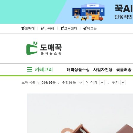
|
|
|
도매매
교육센터
에그돔
나까마
카테고리
해외상품소싱
사업자전용
묶음배송
도매꾹홈
생활용품
주방용품
식기
수저