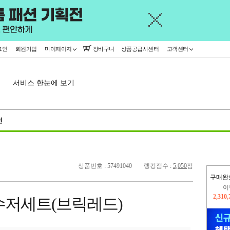
그인
회원가입
마이페이지
장바구니
상품공급사센터
고객센터
서비스 한눈에 보기
천
상품번호 : 57491040
랭킹점수 :
5,050
점
구매완
이
2,310
수저세트(브릭레드)
지
2,326