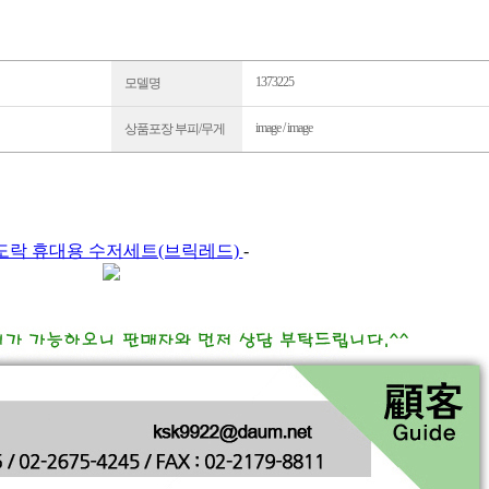
1373225
모델명
image / image
상품포장 부피/무게
도락 휴대용 수저세트(브릭레드)
-