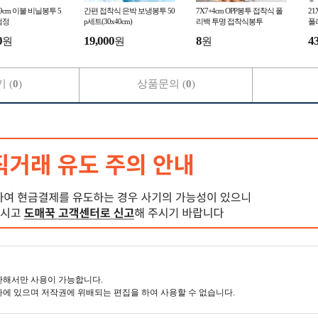
6x99cm 이불 비닐봉투 5
간편 접착식 은박 보냉봉투 50
7X7+4cm OPP봉투 접착식 폴
21
/검정
p세트(30x40cm)
리백 투명 접착식봉투
폴
0
19,000
8
4
원
원
원
 (
0
)
상품문의 (
0
)
한해서만 사용이 가능합니다.
에 있으며 저작권에 위배되는 편집을 하여 사용할 수 없습니다.