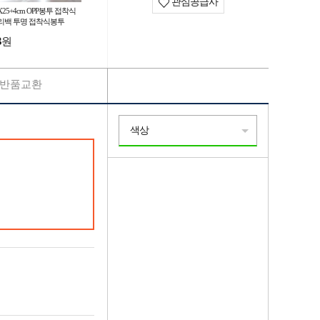
관심공급사
X25+4cm OPP봉투 접착식
리백 투명 접착식봉투
3
원
반품교환
색상