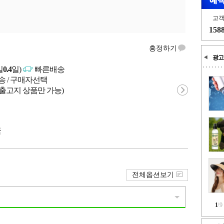
고
158
흥정하기
광고
일
0.4
일)
빠른배송
송 / 구매자선택
 출고지 상품만 가능)
국
전체옵션보기
1
/
9