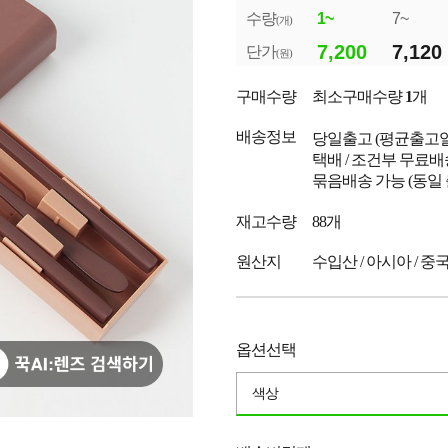
수량
1~
7~
(개)
7,200
7,120
단가
(원)
구매수량
최소구매수량
1
개
배송정보
당일출고
(평균출고
택배 / 조건부 무료배
묶음배송 가능 (동일
재고수량
88개
원산지
수입산 / 아시아 / 중
옵션선택
색상