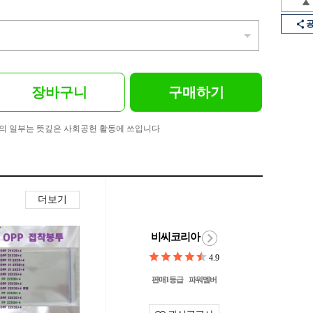
장바구니
구매하기
의 일부는 뜻깊은 사회공헌 활동에 쓰입니다
더보기
비씨코리아
4.9
판매1등급
파워멤버