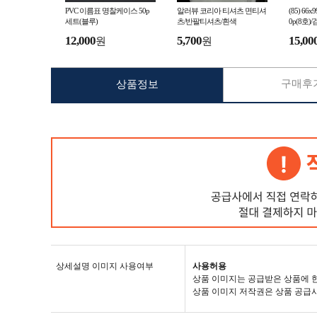
PVC 이름표 명찰케이스 50p
알러뷰 코리아 티셔츠 면티셔
(85) 6
세트(블루)
츠/반팔티셔츠/흰색
0p(8호)
12,000
5,700
15,00
원
원
구매후기
상품정보
상세설명 이미지 사용여부
사용허용
상품 이미지는 공급받은 상품에 
상품 이미지 저작권은 상품 공급사