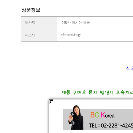
상품정보
원산지
수입산_아시아_중국
reference to image
제조사
식