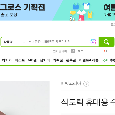
로
상품명
10
1
4
5
6
7
8
9
벨트
파우치
등산
실리콘
양말
여성패션
장갑
led
4
3
1
2
4
1
2
생수
인기검색어
1
3
케이스
1
최저가
베스트
MD관
땡처리
기획전
판촉관
이벤트&제휴
꾹AI:
추
비씨코리아
식도락 휴대용 