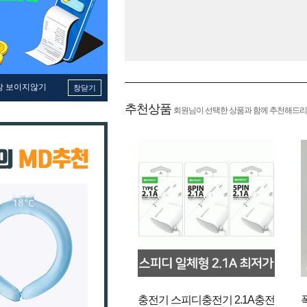
창 보이지않기
창닫기
추천상품
회원님이 선택한 상품과 함께 추천해드리
충전기 스피디충전기 2.1A충전