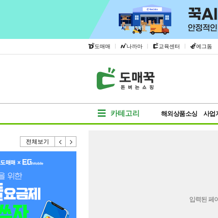
|
|
|
도매매
나까마
교육센터
에그돔
카테고리
해외상품소싱
사업
전체보기
입력된 페