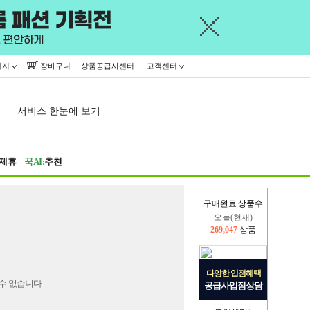
이지
장바구니
상품공급사센터
고객센터
서비스 한눈에 보기
제휴
꾹AI:
추천
구매완료 상품수
오늘(현재)
269,047
상품
어제
445,716
상품
다양한 입점혜택
수 없습니다
공급사입점상담