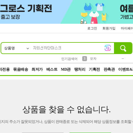
로그인
회원가입
마이페
상품명
10
1
2
5
6
7
8
9
키링
파우치
말랑이
선풍기
가방
양말
짱구
텀블러
2
1
1
7
3
3
모자
인기검색어
4
미니
23
자전용
묶음배송
최저가
베스트
MD관
땡처리
기획전
판촉관
이벤트&
상품을 찾을 수 없습니다.
이지의 주소가 잘못되었거나, 상품이 판매종료 또는 삭제되어 해당 상품정보를 조회할 