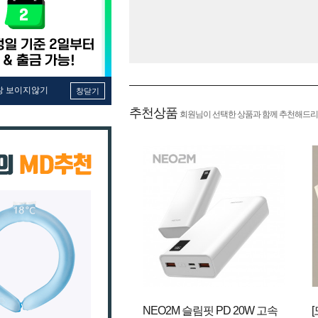
창 보이지않기
창닫기
추천상품
회원님이 선택한 상품과 함께 추천해드리
NEO2M 슬림핏 PD 20W 고속