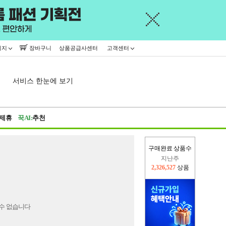
이지
장바구니
상품공급사센터
고객센터
서비스 한눈에 보기
제휴
꾹AI:
추천
구매완료 상품수
지난주
2,326,527
상품
이번주
2,409,968
상품
수 없습니다