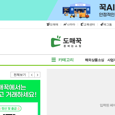
|
|
|
도매매
나까마
교육센터
에그돔
카테고리
해외상품소싱
사업
전체보기
입력된 페