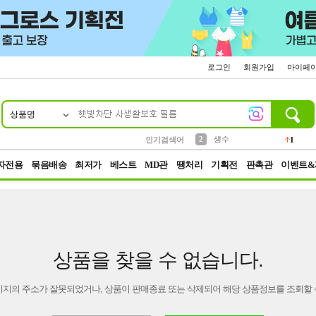
로그인
회원가입
마이페
상품명
10
1
4
5
6
7
8
9
벨트
파우치
등산
실리콘
양말
여성패션
장갑
led
4
3
1
2
4
1
2
생수
인기검색어
1
3
케이스
1
자전용
묶음배송
최저가
베스트
MD관
땡처리
기획전
판촉관
이벤트&
상품을 찾을 수 없습니다.
이지의 주소가 잘못되었거나, 상품이 판매종료 또는 삭제되어 해당 상품정보를 조회할 