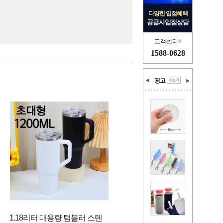
다양한 입점혜택
공급사입점상담
고객센터
1588-0628
광고
1.18리터 대용량 텀블러 스텐