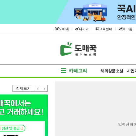
|
|
|
도매매
나까마
교육센터
에그돔
카테고리
해외상품소싱
사업
전체보기
입력된 페