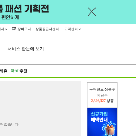
이지
장바구니
상품공급사센터
고객센터
서비스 한눈에 보기
제휴
꾹AI:
추천
구매완료 상품수
지난주
2,326,527
상품
이번주
2,229,562
상품
수 없습니다