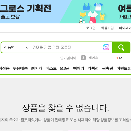
로그인
회원가입
마이페
상품명
10
1
4
5
6
7
8
9
파우치
등산
벨트
실리콘
양말
모자
양산
여성패션
152
395
555
12
1
1
5
3
2
케이스
인기검색어
12
3
생수
454
자전용
묶음배송
최저가
베스트
MD관
땡처리
기획전
판촉관
이벤트&
상품을 찾을 수 없습니다.
이지의 주소가 잘못되었거나, 상품이 판매종료 또는 삭제되어 해당 상품정보를 조회할 