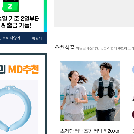
창 보이지않기
창닫기
추천상품
회원님이 선택한 상품과 함께 추천해드리
초경량 러닝조끼 러닝백 2color