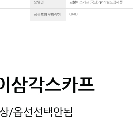
모델명
꼬불이스카프 (국산) opp개별포장제품
00 / 00
상품포장 부피/무게