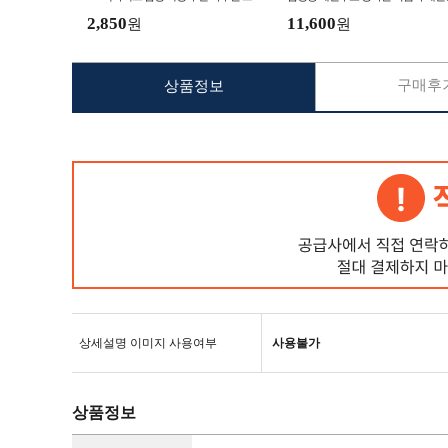
포츠샌들 실내화
화 남자신발 남자장화 작업용
2,850
11,600
원
원
구매후기
상품정보
상세설명 이미지 사용여부
사용불가
상품정보