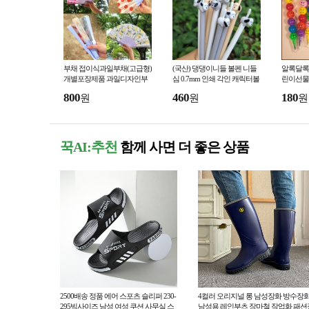
부채 접이식과일부채(고급형)
(국산) 댕댕이니들 볼펜 니들
알록달록
개별포장제품 과일디자인부
심 0.7mm 인쇄 각인 캐릭터볼
린이선물
채 여름부채 어린이부채 판촉
펜
품 볼펜
800
460
180
원
원
원
부채
꾹AI:추천
함께 사면 더 좋은 상품
2500배송 정품 에어 스포츠 슬리퍼 230-
4컬러 오리지널 롱 남성장화 방수장
295빅사이즈 남성 여성 쿠션 사무실 스
남성용 레인부츠 장마철 작업화 패션