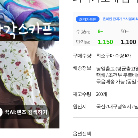
온라인 판매가 조사결과 
최저가확인
수량
6~
50~
(개)
1,150
1,100
단가
(원)
구매수량
최소구매수량
6
개
배송정보
당일출고
(평균출고
택배 / 조건부 무료배
묶음배송 가능 (동일
재고수량
200개
원산지
국산 / 대구광역시 /
옵션선택