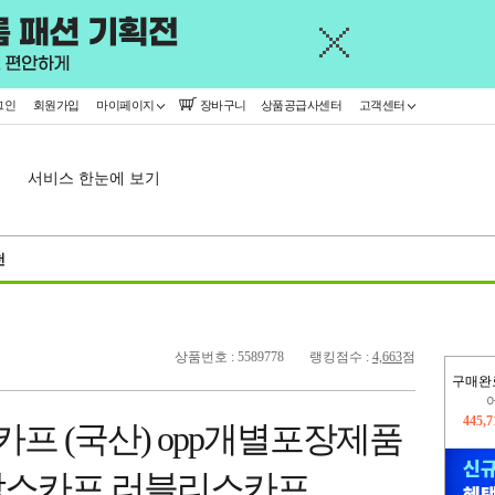
그인
회원가입
마이페이지
장바구니
상품공급사센터
고객센터
서비스 한눈에 보기
천
상품번호 : 5589778
랭킹점수 :
4,663
점
구매완
오늘
15,7
카프 (국산) opp개별포장제품
445,
각스카프 러블리스카프