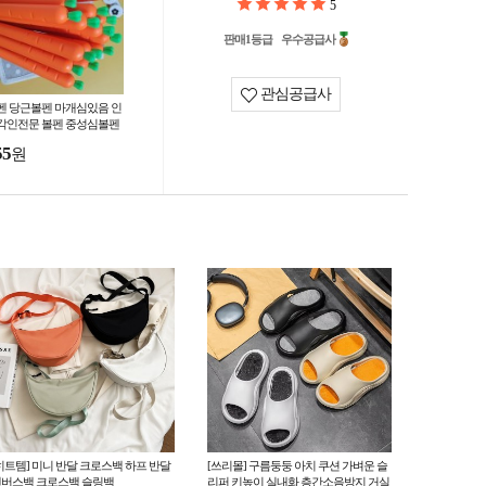
5
판매1등급
우수공급사
관심공급사
펜 당근볼펜 마개심있음 인
각인전문 볼펜 중성심볼펜
린이집선물 인기상품
55
원
히트템] 미니 반달 크로스백 하프 반달
[쓰리몰] 구름둥둥 아치 쿠션 가벼운 슬
버스백 크로스백 슬링백
리퍼 키높이 실내화 층간소음방지 거실