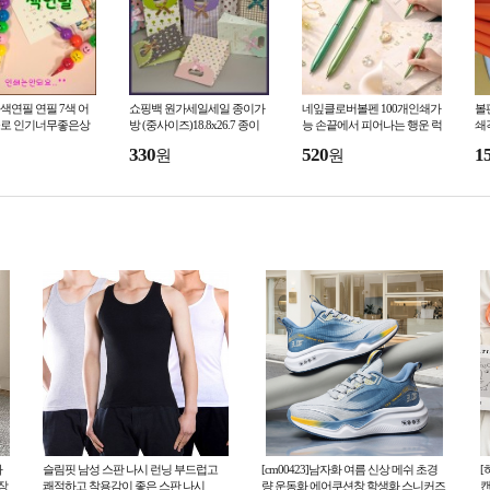
색연필 연필 7색 어
쇼핑백 원가세일세일 종이가
네잎클로버볼펜 100개인쇄가
볼
로 인기너무좋은상
방 (중사이즈)18.8x26.7 종이
능 손끝에서 피어나는 행운 럭
쇄
 어린이제품안전확인
봉투 포장 선물가방 가방 누리
키클로버펜
어
330
520
1
원
원
라이프
화
슬림핏 남성 스판 나시 런닝 부드럽고
[cm00423]남자화 여름 신상 메쉬 초경
[
장
쾌적하고 착용감이 좋은 스판 나시
량 운동화 에어쿠션창 학생화 스니커즈
캔