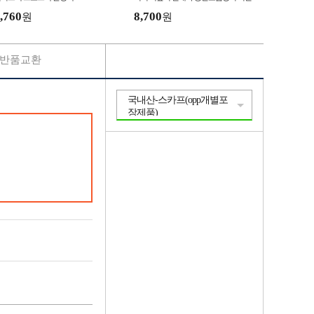
화 실내슬리퍼
,760
8,700
원
원
반품교환
국내산-스카프(opp개별포
장제품)