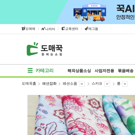
|
|
|
도매매
교육센터
에그돔
나까마
카테고리
해외상품소싱
사업자전용
묶음배송
도매꾹홈
패션잡화
패션소품
스카프
롱