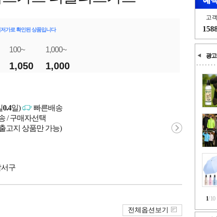
고
158
최저가로 확인된 상품입니다
100~
1,000~
광고
1,050
1,000
일
0.4
일)
빠른배송
송 / 구매자선택
 출고지 상품만 가능)
 달서구
1
/
10
전체옵션보기