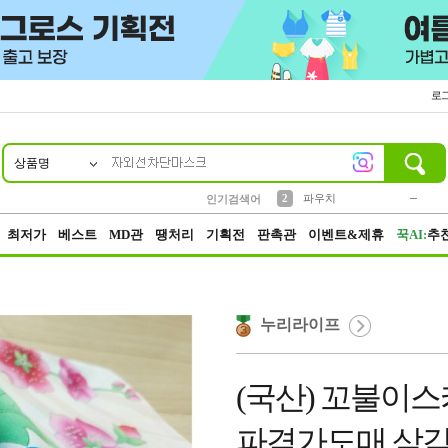
로
상품명
10
1
4
5
6
7
8
9
키링
미니
말랑이
선풍기
가방
양말
짱구
텀블러
23
2
1
1
7
3
2
파우치
인기검색어
3
모자
최저가
베스트
MD관
땡처리
기획전
판촉관
이벤트&제휴
꾹AI:
추
누리라이프
(국산) 꼬불이스
파격가도매 삼