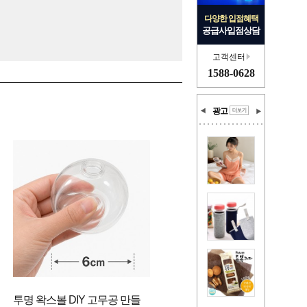
다양한 입점혜택
공급사입점상담
고객센터
1588-0628
광고
투명 왁스볼 DIY 고무공 만들