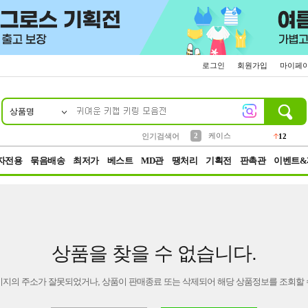
로그인
회원가입
마이페
상품명
10
1
4
5
6
7
8
9
파우치
등산
벨트
실리콘
양말
모자
양산
여성패션
152
395
555
12
1
1
5
3
2
케이스
인기검색어
12
3
생수
454
자전용
묶음배송
최저가
베스트
MD관
땡처리
기획전
판촉관
이벤트&
상품을 찾을 수 없습니다.
이지의 주소가 잘못되었거나, 상품이 판매종료 또는 삭제되어 해당 상품정보를 조회할 