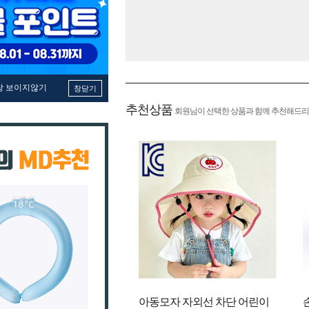
창 보이지않기
창닫기
추천상품
회원님이 선택한 상품과 함께 추천해드리
아동모자 자외선 차단 어린이