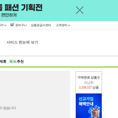
이지
장바구니
상품공급사센터
고객센터
서비스 한눈에 보기
제휴
꾹AI:
추천
구매완료 상품수
지난주
2,326,527
상품
이번주
2,295,866
상품
수 없습니다