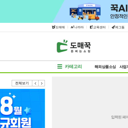
|
|
|
도매매
나까마
교육센터
에그돔
카테고리
해외상품소싱
사업
전체보기
입력된 페