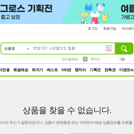
로그인
회원가입
마이페
상품명
10
1
4
5
6
7
8
9
파우치
등산
벨트
실리콘
양말
모자
양산
여성패션
152
395
555
12
1
1
5
3
2
케이스
인기검색어
12
3
생수
454
자전용
묶음배송
최저가
베스트
MD관
땡처리
기획전
판촉관
이벤트&
상품을 찾을 수 없습니다.
이지의 주소가 잘못되었거나, 상품이 판매종료 또는 삭제되어 해당 상품정보를 조회할 