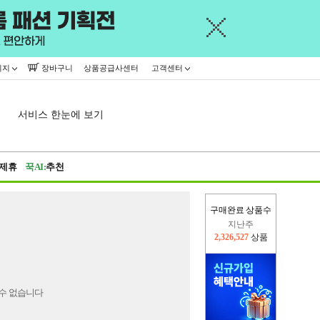
이지
장바구니
상품공급사센터
고객센터
서비스 한눈에 보기
제휴
꾹AI:
추천
구매완료 상품수
지난주
2,326,527
상품
이번주
2,226,982
상품
수 없습니다