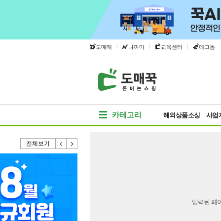
|
|
|
도매매
나까마
교육센터
에그돔
카테고리
해외상품소싱
사업
전체보기
입력된 페