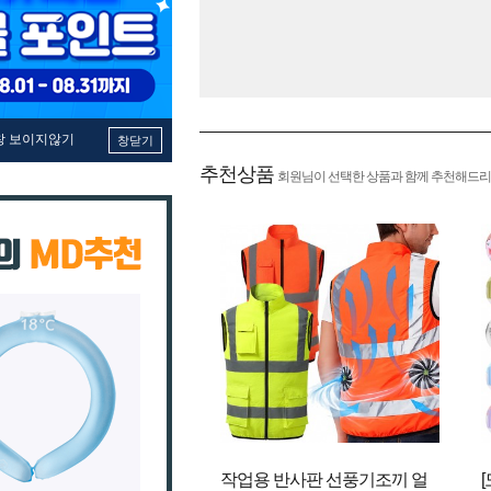
창 보이지않기
창닫기
추천상품
회원님이 선택한 상품과 함께 추천해드리
작업용 반사판 선풍기조끼 얼