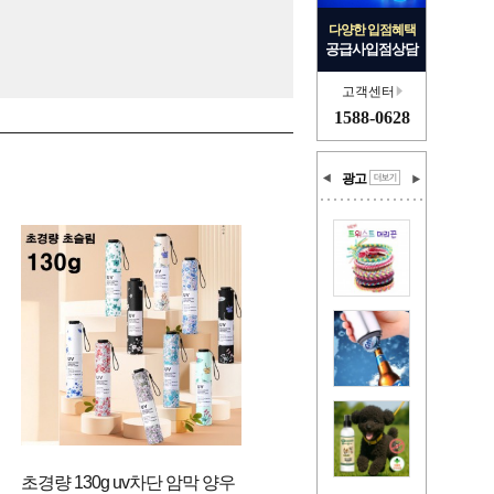
다양한 입점혜택
공급사입점상담
고객센터
1588-0628
광고
초경량 130g uv차단 암막 양우