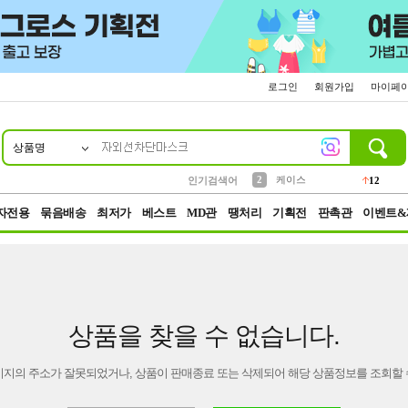
로그인
회원가입
마이페
상품명
10
1
4
5
6
7
8
9
파우치
등산
벨트
실리콘
양말
모자
양산
여성패션
152
395
555
12
1
1
5
3
2
케이스
인기검색어
12
3
생수
454
자전용
묶음배송
최저가
베스트
MD관
땡처리
기획전
판촉관
이벤트&
상품을 찾을 수 없습니다.
이지의 주소가 잘못되었거나, 상품이 판매종료 또는 삭제되어 해당 상품정보를 조회할 