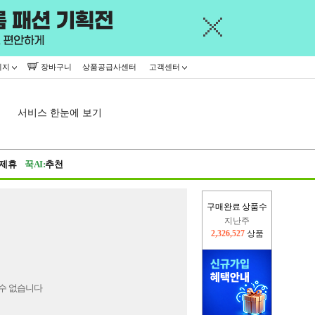
이지
장바구니
상품공급사센터
고객센터
서비스 한눈에 보기
제휴
꾹AI:
추천
구매완료 상품수
지난주
2,326,527
상품
이번주
2,244,077
상품
수 없습니다