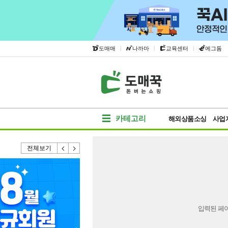
|
|
|
도매매
나까마
교육센터
에그돔
카테고리
해외상품소싱
사업
전체보기
입력된 페