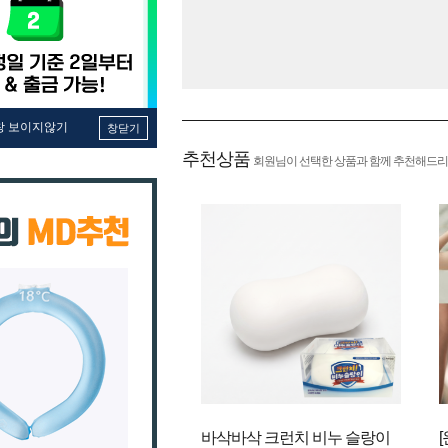
창 보이지않기
창닫기
추천상품
회원님이 선택한 상품과 함께 추천해드리
바삭바삭 크런치 비누 슬랑이