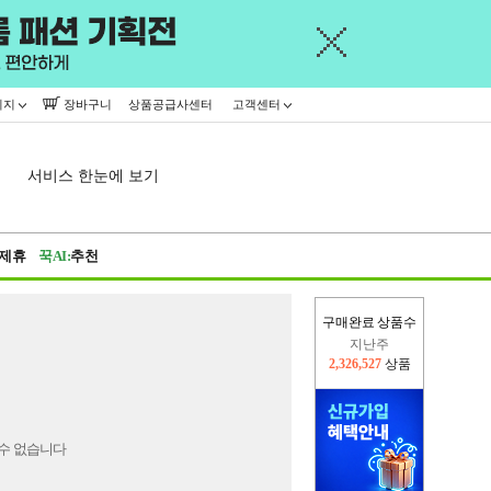
이지
장바구니
상품공급사센터
고객센터
서비스 한눈에 보기
제휴
꾹AI:
추천
구매완료 상품수
지난주
2,326,527
상품
이번주
2,309,075
상품
수 없습니다