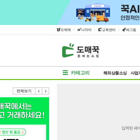
|
|
|
도매매
나까마
교육센터
에그돔
카테고리
해외상품소싱
사업
전체보기
입력된 페