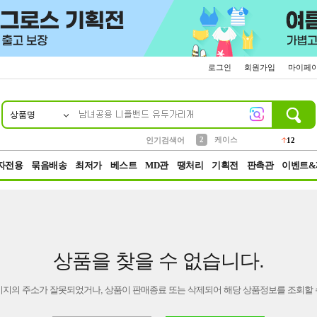
로그인
회원가입
마이페
상품명
10
1
4
5
6
7
8
9
파우치
등산
벨트
실리콘
양말
모자
양산
여성패션
152
395
555
12
1
1
5
3
2
케이스
인기검색어
12
3
생수
454
자전용
묶음배송
최저가
베스트
MD관
땡처리
기획전
판촉관
이벤트&
상품을 찾을 수 없습니다.
이지의 주소가 잘못되었거나, 상품이 판매종료 또는 삭제되어 해당 상품정보를 조회할 