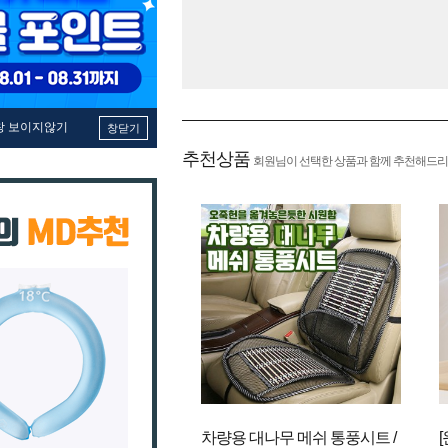
창 보이지않기
창닫기
추천상품
회원님이 선택한 상품과 함께 추천해드리
차량용 대나무 메쉬 통풍시트 /