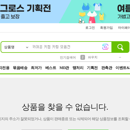
로그인
회원가입
마이페
상품명
10
1
4
5
6
7
8
9
키링
미니
말랑이
선풍기
가방
양말
짱구
텀블러
23
2
1
1
7
3
2
파우치
인기검색어
3
모자
자전용
묶음배송
최저가
베스트
MD관
땡처리
기획전
판촉관
이벤트&
상품을 찾을 수 없습니다.
이지의 주소가 잘못되었거나, 상품이 판매종료 또는 삭제되어 해당 상품정보를 조회할 