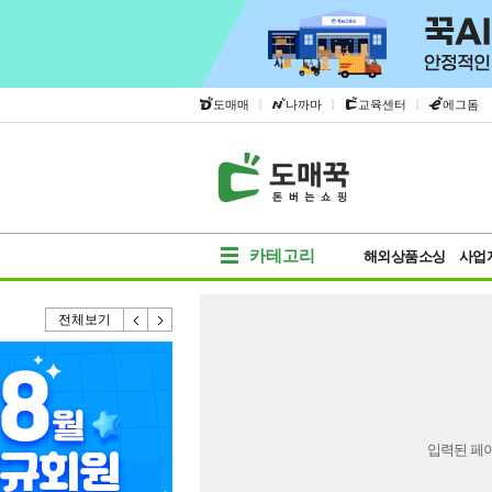
|
|
|
도매매
나까마
교육센터
에그돔
카테고리
해외상품소싱
사업
전체보기
입력된 페