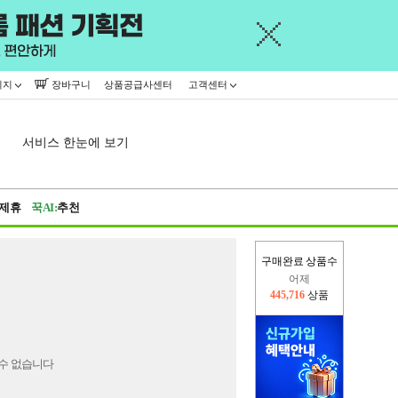
이지
장바구니
상품공급사센터
고객센터
서비스 한눈에 보기
제휴
꾹AI:
추천
구매완료 상품수
어제
445,716
상품
오늘(현재)
78,791
상품
수 없습니다