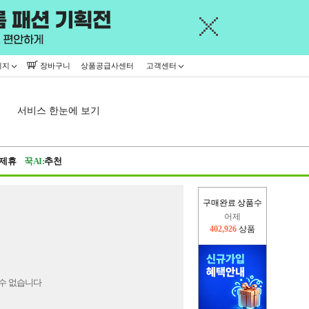
이지
장바구니
상품공급사센터
고객센터
서비스 한눈에 보기
제휴
꾹AI:
추천
구매완료 상품수
어제
402,926
상품
오늘(현재)
433,219
상품
수 없습니다