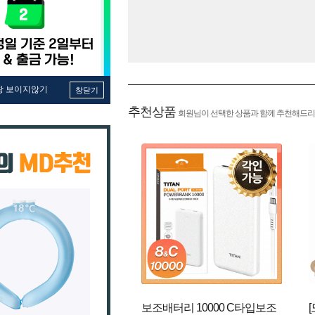
창 보이지않기
창닫기
추천상품
회원님이 선택한 상품과 함께 추천해드리
보조배터리 10000 C타입보조