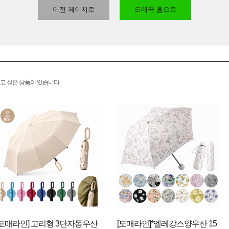
이전 페이지로
도매꾹 홈으로
고 싶은 상품이 있습니다
[도매라인] 고리형 3단자동우산
[도매라인]*엘레강스양우산 15