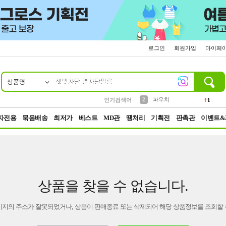
로그인
회원가입
마이페
상품명
10
1
4
5
6
7
8
9
키링
선풍기
말랑이
키캡
텀블러
가방
양말
양산
1
1
5
2
2
2
파우치
인기검색어
1
3
모자
2
자전용
묶음배송
최저가
베스트
MD관
땡처리
기획전
판촉관
이벤트&
상품을 찾을 수 없습니다.
이지의 주소가 잘못되었거나, 상품이 판매종료 또는 삭제되어 해당 상품정보를 조회할 