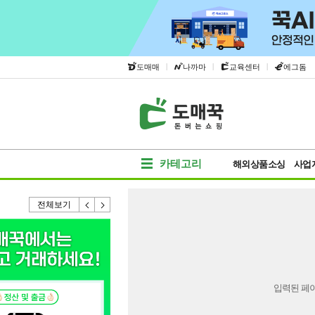
|
|
|
도매매
나까마
교육센터
에그돔
카테고리
해외상품소싱
사업
전체보기
입력된 페