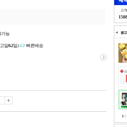
고
158
광고
매가능
출고일
0.2
일)
빠른배송
1
/
9