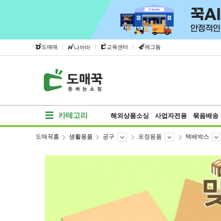
|
|
|
도매매
교육센터
에그돔
나까마
카테고리
해외상품소싱
사업자전용
묶음배송
도매꾹홈
생활용품
공구
포장용품
택배박스