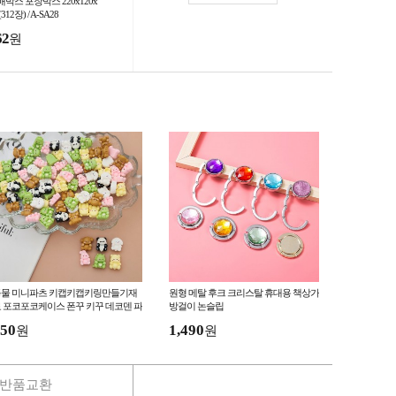
박스 포장박스 220x120x
(312장) / A-SA28
62
원
동물 미니파츠 키캡키캡키링만들기재
원형 메탈 후크 크리스탈 휴대용 책상가
 포코포코케이스 폰꾸 키꾸 데코덴 파
방걸이 논슬립
 꾸미기 폰
50
1,490
원
원
반품교환