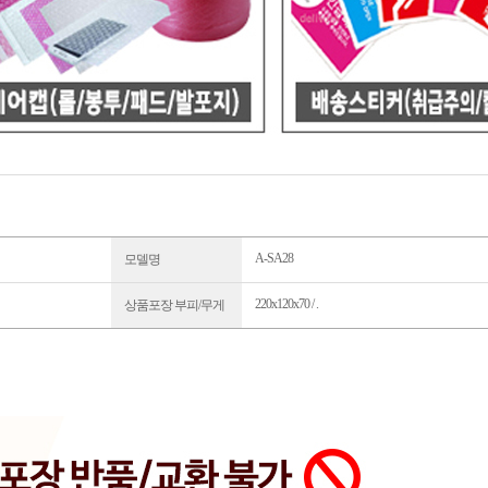
A-SA28
모델명
220x120x70 / .
상품포장 부피/무게