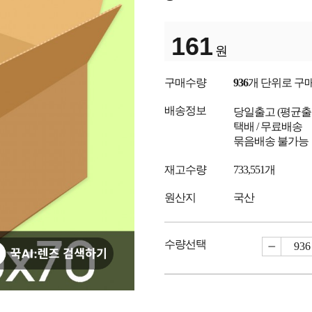
161
원
구매수량
936
개 단위로 구
배송정보
당일출고
(평균
택배 / 무료배송
묶음배송 불가능
재고수량
733,551개
원산지
국산
수량선택