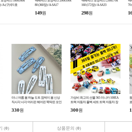
포장박스 180x160x
택배박스 포장박스 200x100x
택배박스 포장박스 230x170x
택배
) / A-(구)우1호
80 (360장) / A-SA17
160 (172장) / A-SA33
70 
149
298
1
원
원
미니 여름 봄 하늘 도트 점박이 봄 신상
가성비 최고의 선물 365 미니카 100EA
직사각 사각 머리핀 헤어핀 똑딱핀 포인
트랙 자동차 풀백 세트 트랙 자동차 장
료
트 사은품 소품샵 어린이날
난감 월드카 모터 조립식
츠
330
300
1
원
원
 (
0
)
상품문의 (
0
)