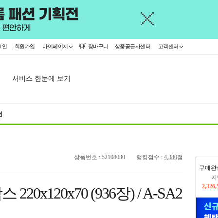
그인
회원가입
마이페이지
장바구니
상품공급사센터
고객센터
서비스 한눈에 보기
천
상품번호 : 52108030
랭킹점수 :
4,380
점
지
구매완
2,326
이
2,224
0x120x70 (936장) / A-SA2