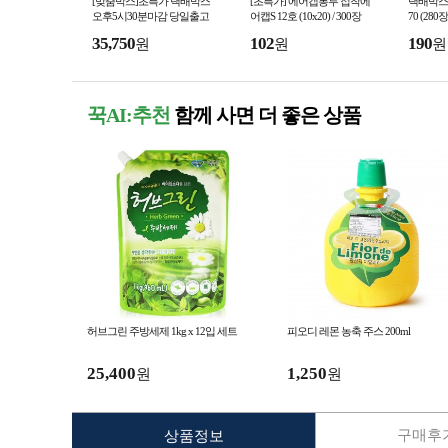
[맞춤박스]초특가 택배박스
[초특가] 에어캡봉투 접착에
택배박스 
오후5시30분마감 당일출고
어캡S 12호 (10x20) / 300장
70 (280장
35,750
102
190
원
원
원
꾹AI:추천
함께 사면 더 좋은 상품
허브그린 주방세제 1kg x 12입 세트
피오디 레몬 농축 주스 200ml
25,400
1,250
원
원
구매후기
상품정보