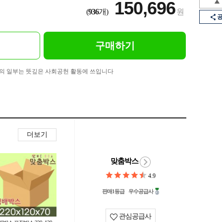
150,696
(
936
개)
원
구매하기
의 일부는 뜻깊은 사회공헌 활동에 쓰입니다
더보기
맞춤박스
4.9
판매1등급
우수공급사
관심공급사