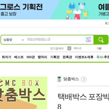
로
상품명
10
1
4
5
6
7
8
9
파우치
등산
벨트
실리콘
양말
모자
양산
여성패션
152
395
555
12
1
1
5
3
2
케이스
인기검색어
12
3
생수
454
최저가
베스트
MD관
땡처리
기획전
판촉관
이벤트&제휴
꾹AI:
추
맞춤박스
택배박스 포장박스 22
8