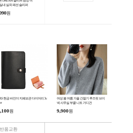
톤 DREAM 슬리퍼 남성 여
 실내 실외 패션 슬리퍼
090
원
AS 현금 바인더 지폐보관 다이어리 3c
여성 봄 여름 가을 간절기 루즈핏 브이
or
넥 사무실 부클 니트 가디건
,100
9,900
원
원
반품교환