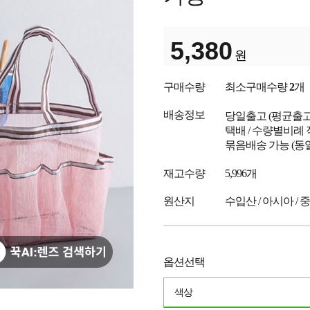
5,380
원
구매수량
최소구매수량
2
개
배송정보
당일출고
(평균출
택배 / 수량별비례 
묶음배송 가능 (동
재고수량
5,996개
원산지
수입산 / 아시아 / 
옵션선택
색상