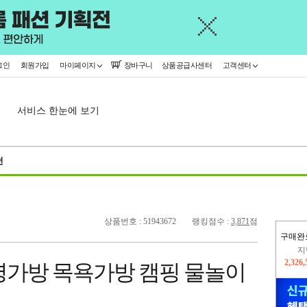
그인
회원가입
마이페이지
장바구니
상품공급사센터
고객센터
서비스 한눈에 보기
천
상품번호 : 51943672
랭킹점수 :
3,871
점
구매완
이
2,276
영가방 목욕가방 캠핑 물놀이
지
2,326