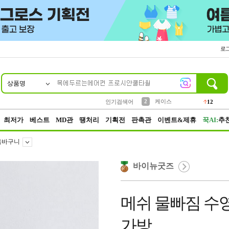
로
상품명
10
1
4
5
6
7
8
9
파우치
등산
벨트
실리콘
양말
모자
양산
여성패션
152
395
555
12
1
1
5
3
2
케이스
인기검색어
12
3
생수
454
최저가
베스트
MD관
땡처리
기획전
판촉관
이벤트&제휴
꾹AI:
추
욕바구니
바이뉴굿즈
메쉬 물빠짐 수
가방