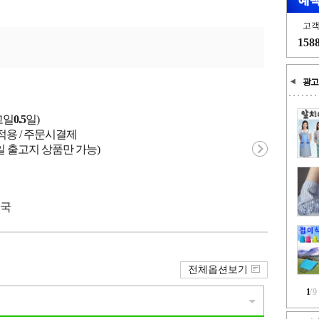
고
158
광고
고일
0.5
일)
적용 / 주문시결제
일 출고지 상품만 가능)
중국
전체옵션보기
1
/
9