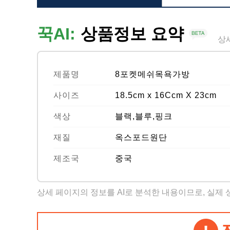
꾹AI:
상품정보 요약
상
제품명
8포켓메쉬목욕가방
사이즈
18.5cm x 16Ccm X 23cm
색상
블랙,블루,핑크
재질
옥스포드원단
제조국
중국
상세 페이지의 정보를 AI로 분석한 내용이므로, 실제