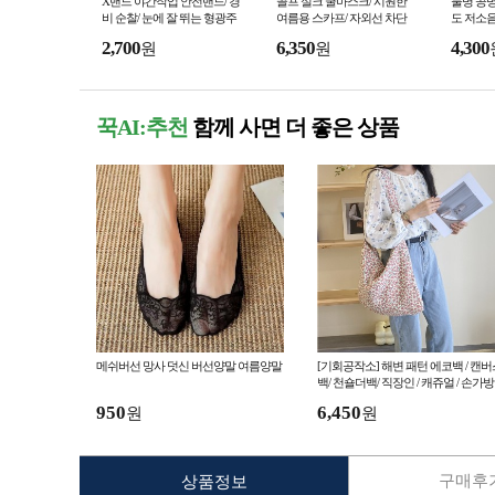
X밴드 야간작업 안전밴드/ 경
골프 실크 쿨마스크/ 시원한
물병 공병
비 순찰/ 눈에 잘 뛰는 형광주
여름용 스카프/ 자외선 차단
도 저소음
황 형관분홍
마스크
2,700
6,350
4,300
원
원
꾹AI:추천
함께 사면 더 좋은 상품
메쉬버선 망사 덧신 버선양말 여름양말
[기회공작소] 해변 패턴 에코백 / 캔버
백/ 천숄더백/ 직장인 / 캐쥬얼 / 손가방 
친환경가방
950
6,450
원
원
구매후기
상품정보