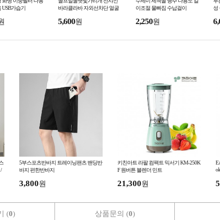
 화병 이중필터 다용
골프얼굴햇빛가리개 선샤인
수세미 세척솔 행주 다용도 길
투
 USB가습기
바라클라바 자외선차단 얼굴
이조절 물빠짐 수납걸이
성
토시 멀티스카프
5,600
2,250
6,
원
원
원
스
5부스포츠반바지 트레이닝팬츠 밴딩반
키친아트 라팔 컴팩트 믹서기 KM-250K
E
ol
/
바지 편한반바지
F 원버튼 블렌더 민트
3,800
21,300
5
원
원
 (
0
)
상품문의 (
0
)