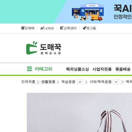
|
|
|
도매매
교육센터
에그돔
나까마
카테고리
해외상품소싱
사업자전용
묶음배송
도매꾹홈
생활용품
욕실용품
샤워/목욕용품
목