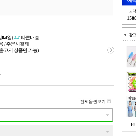
고
158
광고
일
0.4
일)
빠른배송
용 / 주문시결제
 출고지 상품만 가능)
국
전체옵션보기
1
/
9