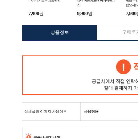
마이티 시스루 체크남방
썸머 여신의노래 파자마원피
체크 두
스
캡모자(5co
7,900
9,900
7,900
원
원
구매후기
상품정보
상세설명 이미지 사용여부
사용허용
공급사 공지사항