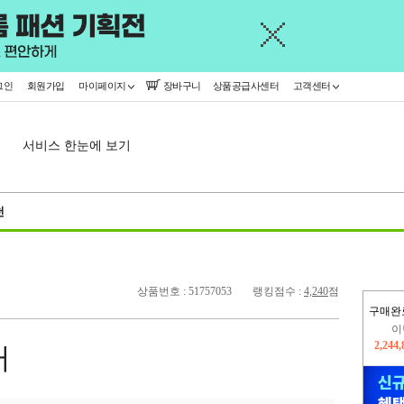
그인
회원가입
마이페이지
장바구니
상품공급사센터
고객센터
서비스 한눈에 보기
천
상품번호 : 51757053
랭킹점수 :
4,240
점
구매완
이
2,244
러
지
2,326