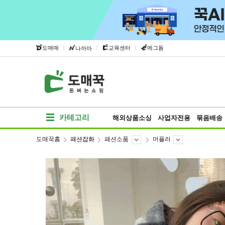
|
|
|
도매매
교육센터
에그돔
나까마
카테고리
해외상품소싱
사업자전용
묶음배송
도매꾹홈
패션잡화
패션소품
머플러