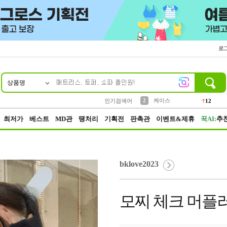
로
상품명
10
1
4
5
6
7
8
9
파우치
등산
벨트
실리콘
양말
모자
양산
여성패션
152
395
555
12
1
1
5
3
2
케이스
인기검색어
12
3
생수
454
최저가
베스트
MD관
땡처리
기획전
판촉관
이벤트&제휴
꾹AI:
추
bklove2023
모찌 체크 머플