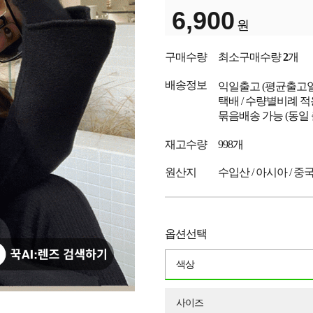
6,900
원
구매수량
최소구매수량
2
개
배송정보
익일출고
(평균출고
택배 / 수량별비례 적
묶음배송 가능 (동일
재고수량
998개
원산지
수입산 / 아시아 / 중
옵션선택
색상
사이즈