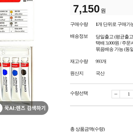
7,150
원
구매수량
1
개 단위로 구매가
배송정보
당일출고
(평균출
택배 3,000원 / 주
묶음배송 가능 (동일
재고수량
993개
원산지
국산
수량선택
총 상품금액(수량)