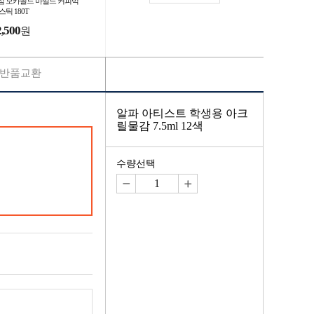
심 모카골드 마일드 커피믹
스틱 180T
2,500
원
반품교환
알파 아티스트 학생용 아크
릴물감 7.5ml 12색
수량선택