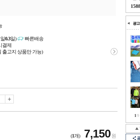
158
광고
능
고일
0.3
일)
빠른배송
문시결제
 출고지 상품만 가능)
1
/
9
7,150
(
1
개)
원