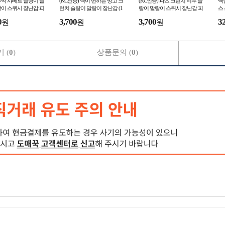
박 샤베트 슬랑이 슬
(KC인증) 색이 변하는 망고 크
(KC인증) 파츠 크런치 비누 슬
맥
이 스퀴시 장난감 피
런치 슬랑이 말랑이 장난감 (1
랑이 말랑이 스퀴시 장난감 피
스 
12개입)
개)
젯토이 (1개)
0
3,700
3,700
3
원
원
원
 (
0
)
상품문의 (
0
)