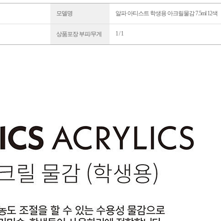
모델명
알파 아티스트 학생용 아크릴물감 7.5ml 12색
1 / 1
상품포장 부피/무게