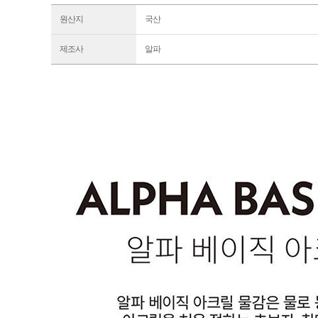
원산지
국산
제조사
알파