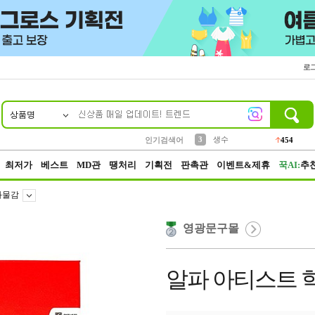
로
상품명
10
1
2
3
6
7
8
9
파우치
케이스
생수
실리콘
양말
모자
양산
여성패션
454
555
12
12
1
1
5
3
4
등산
인기검색어
152
5
벨트
395
최저가
베스트
MD관
땡처리
기획전
판촉관
이벤트&제휴
꾹AI:
추
화물감
영광문구몰
알파 아티스트 학생