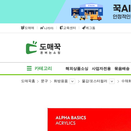
|
|
|
도매매
교육센터
에그돔
나까마
카테고리
해외상품소싱
사업자전용
묶음배송
도매꾹홈
문구
화방용품
물감/포스터컬러
수채