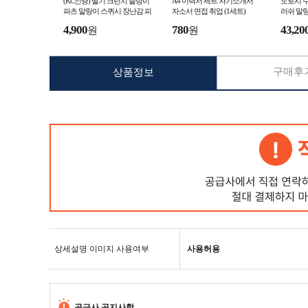
(KC인증) 딸기 크런치 슬랑이
A4 이력서 세트 자기소개서
도로시 수
파츠 말랑이 스퀴시 장난감 피
자소서 면접 취업 (1세트)
러쉬 말랑
젯토이 (1개)
젯토이 (
4,900
780
43,20
원
원
구매후기
상품정보
상세설명 이미지 사용여부
사용허용
공급사 공지사항