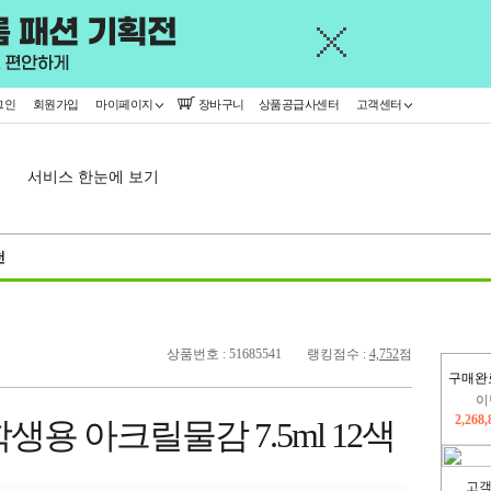
그인
회원가입
마이페이지
장바구니
상품공급사센터
고객센터
서비스 한눈에 보기
천
상품번호 : 51685541
랭킹점수 :
4,752
점
이
구매완
2,268
지
2,326
용 아크릴물감 7.5ml 12색
고