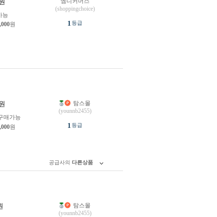
엠디커머스
원
(shoppingchoice)
가능
1
등급
,000
원
탐스몰
원
(younnb2455)
구매가능
1
등급
,000
원
공급사의
다른상품
탐스몰
원
(younnb2455)