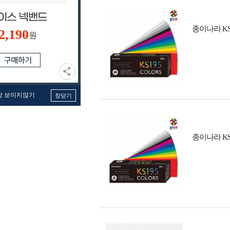
종이나라 KS
2,190
원
창 보이지않기
창닫기
종이나라 KS