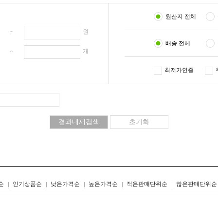
원산지 전체
원 ~
원
배송 전체
개 ~
개
최저가인증
리스트형
갤러리형
순
인기상품순
낮은가격순
높은가격순
적은판매단위순
많은판매단위순