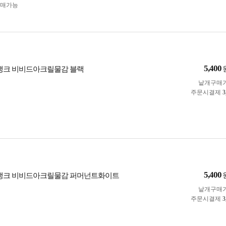
구매가능
5,400
칼라뱅크 비비드아크릴물감 블랙
낱개구매
주문시결제
3
5,400
칼라뱅크 비비드아크릴물감 퍼머넌트화이트
낱개구매
주문시결제
3