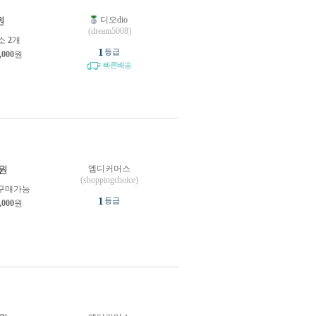
디오dio
원
(dream5008)
소
2
개
1
등급
,000
원
빠른배송
엠디커머스
원
(shoppingchoice)
구매가능
1
등급
,000
원