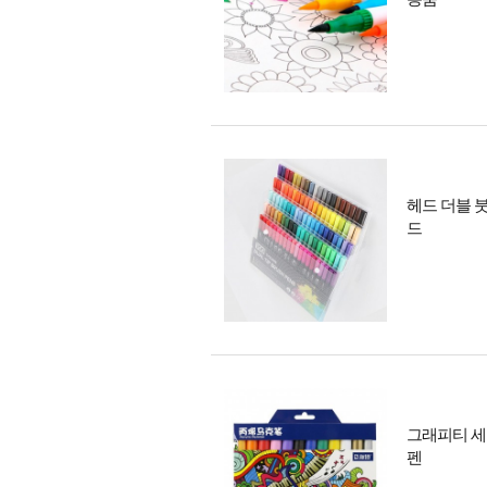
헤드 더블 붓
드
그래피티 세
펜