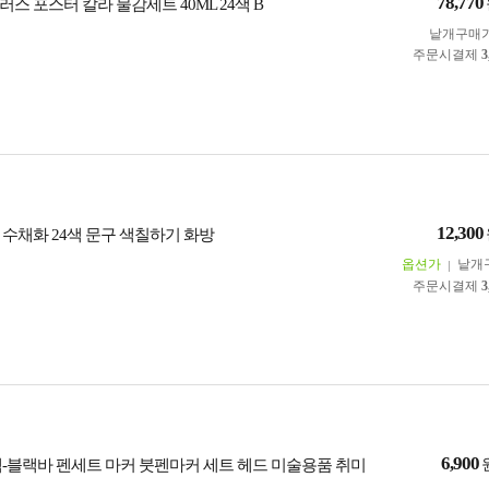
78,770
스 포스터 칼라 물감세트 40ML 24색 B
낱개구매
주문시결제
3
12,300
 수채화 24색 문구 색칠하기 화방
옵션가
낱개
주문시결제
3
6,900
2색-블랙바 펜세트 마커 붓펜마커 세트 헤드 미술용품 취미