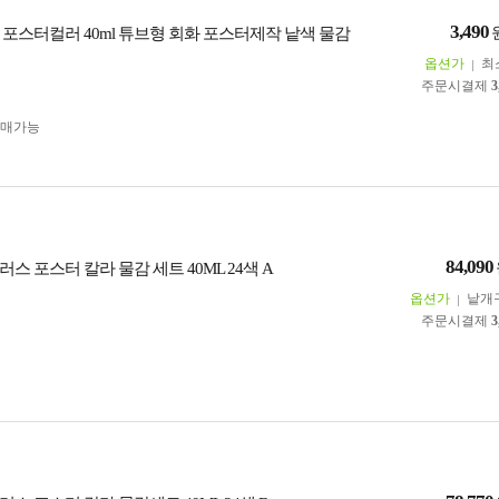
3,490
 포스터컬러 40ml 튜브형 회화 포스터제작 낱색 물감
옵션가
최
주문시결제
3
구매가능
84,090
스 포스터 칼라 물감 세트 40ML 24색 A
옵션가
낱개
주문시결제
3