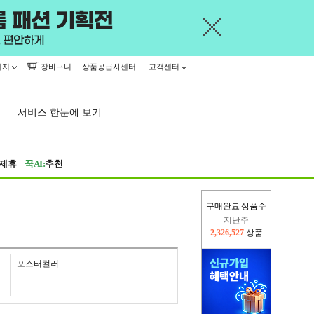
이지
장바구니
상품공급사센터
고객센터
서비스 한눈에 보기
제휴
꾹AI:
추천
구매완료 상품수
이번주
2,309,404
상품
지난주
2,326,527
상품
포스터컬러