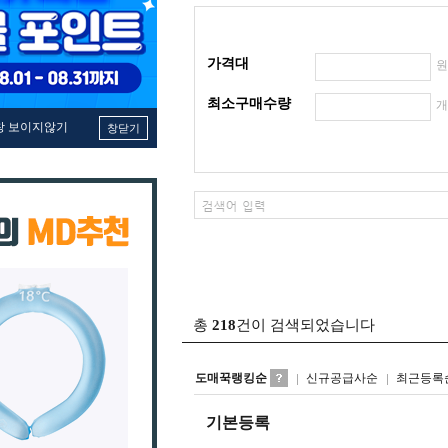
가격대
최소구매수량
창 보이지않기
창닫기
총
218
건이 검색되었습니다
도매꾹랭킹순
신규공급사순
최근등록
기본등록