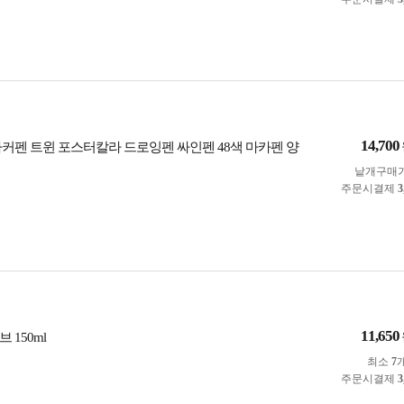
14,700
 마커펜 트윈 포스터칼라 드로잉펜 싸인펜 48색 마카펜 양
낱개구매
주문시결제
3
11,650
 150ml
최소
7
주문시결제
3