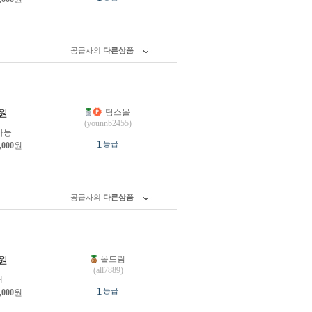
공급사의
다른상품
탐스몰
원
(younnb2455)
가능
1
등급
,000
원
공급사의
다른상품
올드림
원
(all7889)
개
1
등급
,000
원