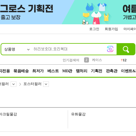
로그인
회원가입
마이페
상품명
10
1
4
5
6
7
8
9
파우치
등산
벨트
실리콘
양말
모자
양산
여성패션
152
395
555
12
1
1
5
3
2
케이스
인기검색어
12
3
생수
454
자전용
묶음배송
최저가
베스트
MD관
땡처리
기획전
판촉관
이벤트&
터컬러
포스터컬러
아크릴물감
유화물감