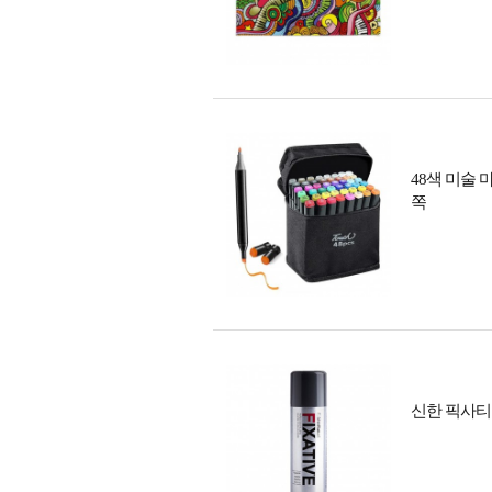
48색 미술
쪽
신한 픽사티브