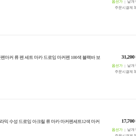
옵션가
낱개
주문시결제
3
31,200
펜마커 류 펜 세트 마카 드로잉 마커펜 100색 블랙바 보
옵션가
낱개
주문시결제
3
17,700
라믹 수성 드로잉 아크릴 류 마카 마커펜세트12색 마커
옵션가
낱개
주문시결제
3