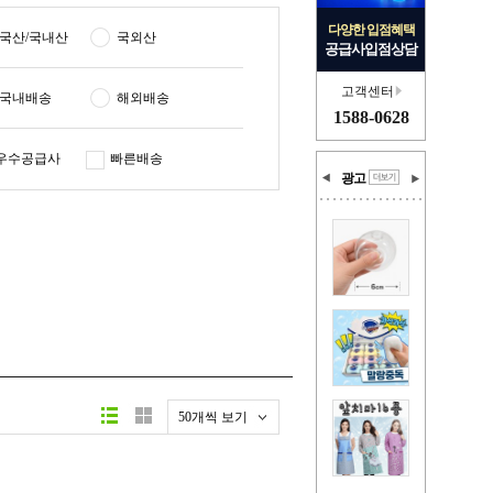
다양한 입점혜택
국산/국내산
국외산
공급사입점상담
고객센터
국내배송
해외배송
1588-0628
우수공급사
빠른배송
광고
50개씩 보기