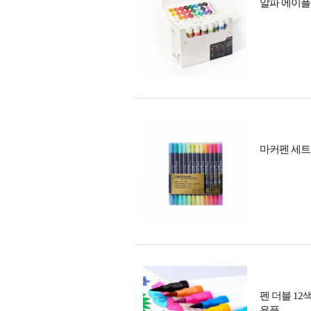
알파 에이플러
마커펜 세트
펜 더블 1
용품