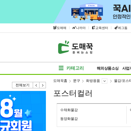
|
|
|
도매매
나까마
교육센터
에그돔
카테고리
해외상품소싱
사업
도매꾹홈
문구
화방용품
물감/포스
전체보기
포스터컬러
수채화물감
동양화물감