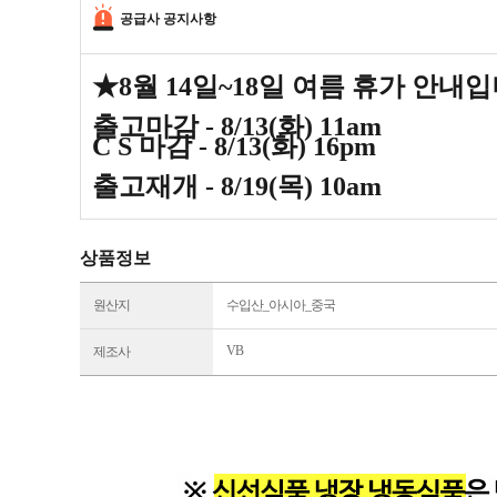
공급사 공지사항
★8월 14일~18일 여름 휴가 안내
출고마감 - 8
/13(화) 11am
C S 마감 - 8/13(화) 16pm
출고재개 - 8
/19(목) 10am
상품정보
원산지
수입산_아시아_중국
VB
제조사