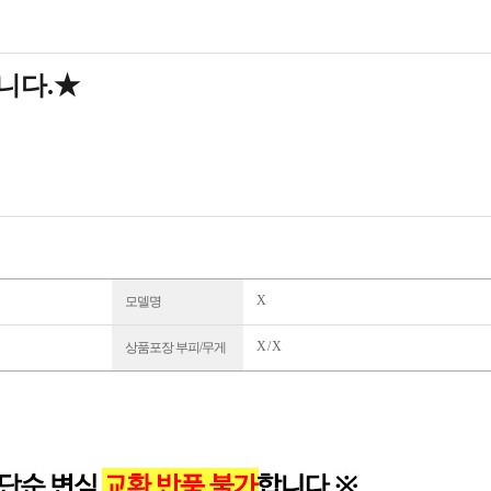
입니다.★
X
모델명
X / X
상품포장 부피/무게