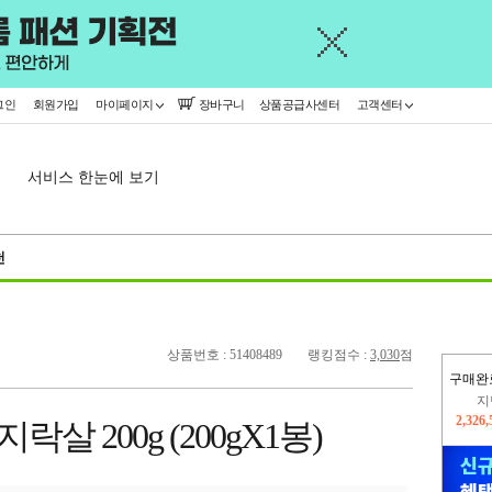
그인
회원가입
마이페이지
장바구니
상품공급사센터
고객센터
서비스 한눈에 보기
천
상품번호 : 51408489
랭킹점수 :
3,030
점
구매완
지
2,326
락살 200g (200gX1봉)
이
2,408