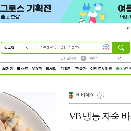
로
상품명
10
1
2
5
6
7
8
9
벨트
생수
등산
실리콘
양말
여성패션
장갑
led
4
1
1
2
4
1
3
케이스
인기검색어
1
4
파우치
3
최저가
베스트
MD관
땡처리
기획전
판촉관
이벤트&제휴
꾹AI:
추
비바데이
VB 냉동 자숙 바지