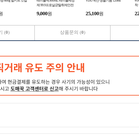
비탕 600g 밀키트 소갈
테이블싹500ML 테이블세정
VDG 국산 생들기름 120ml
비
제 99.9프로살균탈취제안전
착 
케
9,000
25,100
2
원
원
원
 (
0
)
상품문의 (
0
)