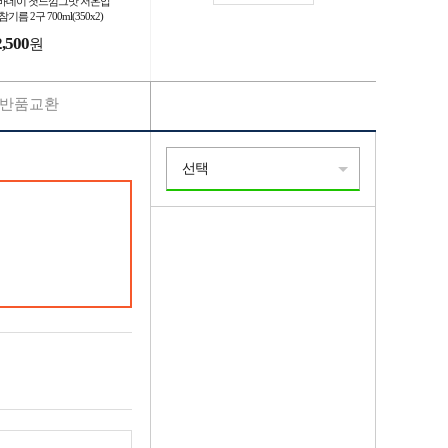
바데이 첫느낌그맛 저온압
참기름 2구 700ml(350x2)
이스포함
2,500
원
반품교환
선택