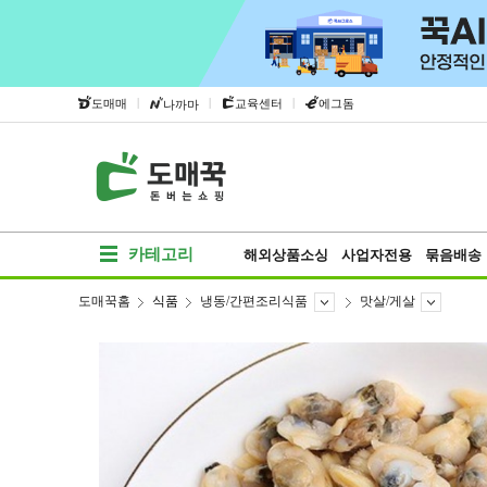
|
|
|
도매매
교육센터
에그돔
나까마
카테고리
해외상품소싱
사업자전용
묶음배송
도매꾹홈
식품
냉동/간편조리식품
맛살/게살