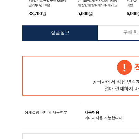
VB 밀키트 배달 구운 소포장
유니블럭1개 남자소변기세정
VYF 갈
김가루 1g 100봉
제 방향제 탈취제 악취제거 요
비탕
석제거
38,700
5,000
6,900
원
원
구매후기
상품정보
상세설명 이미지 사용여부
사용허용
이미지사용 가능합니다.