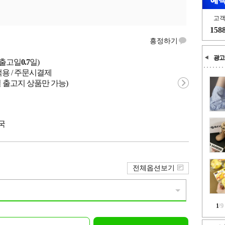
고
158
흥정하기
광고
균출고일
0.7
일)
적용 / 주문시결제
 출고지 상품만 가능)
중국
전체옵션보기
1
/
9