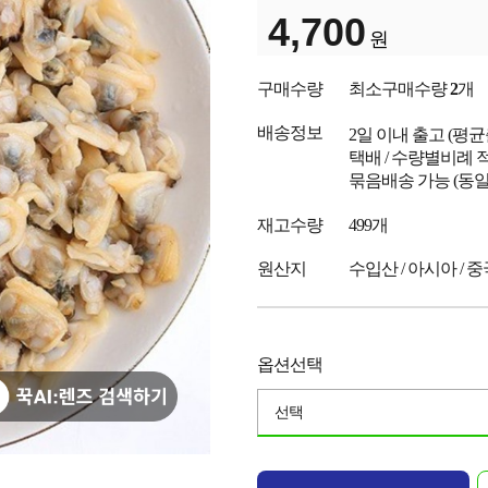
4,700
원
구매수량
최소구매수량
2
개
배송정보
2일 이내 출고
(평
택배 / 수량별비례 
묶음배송 가능 (동일
재고수량
499개
원산지
수입산 / 아시아 / 
옵션선택
선택