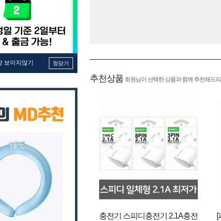
창 보이지않기
창닫기
추천상품
회원님이 선택한 상품과 함께 추천해드리
충전기 스피디충전기 2.1A충전