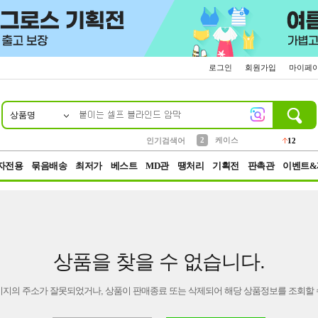
로그인
회원가입
마이페
상품명
10
1
4
5
6
7
8
9
파우치
등산
벨트
실리콘
양말
모자
양산
여성패션
152
395
555
12
1
1
5
3
2
케이스
인기검색어
12
3
생수
454
자전용
묶음배송
최저가
베스트
MD관
땡처리
기획전
판촉관
이벤트&
상품을 찾을 수 없습니다.
이지의 주소가 잘못되었거나, 상품이 판매종료 또는 삭제되어 해당 상품정보를 조회할 