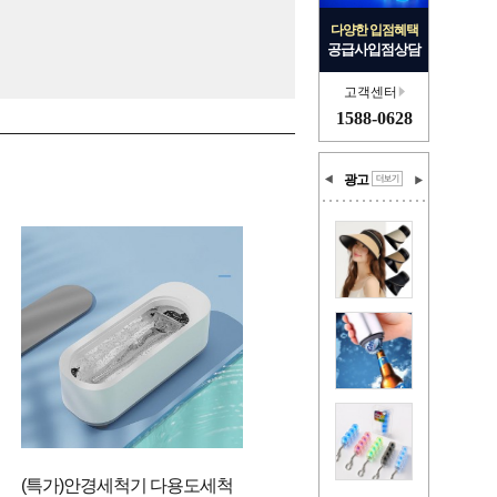
다양한 입점혜택
공급사입점상담
고객센터
1588-0628
광고
(특가)안경세척기 다용도세척