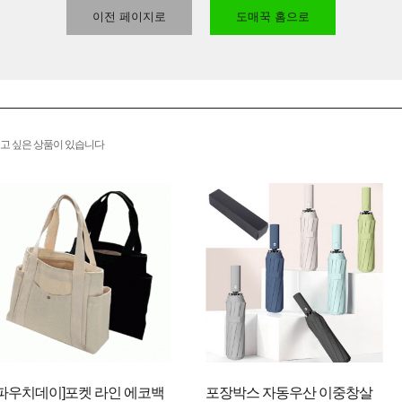
이전 페이지로
도매꾹 홈으로
고 싶은 상품이 있습니다
[파우치데이]포켓 라인 에코백
포장박스 자동우산 이중창살