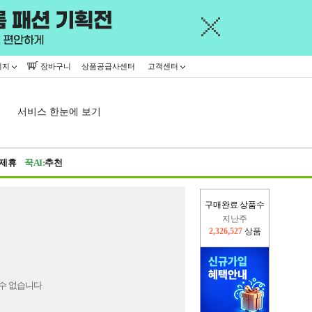
이지
장바구니
상품공급사센터
고객센터
서비스 한눈에 보기
제휴
꾹AI:
추천
구매완료 상품수
지난주
2,326,527
상품
이번주
2,225,250
상품
수 없습니다