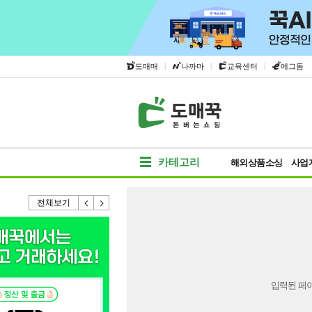
|
|
|
도매매
나까마
교육센터
에그돔
카테고리
해외상품소싱
사업
전체보기
입력된 페