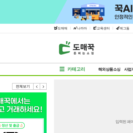
|
|
|
도매매
나까마
교육센터
에그돔
카테고리
해외상품소싱
사업
전체보기
입력된 페