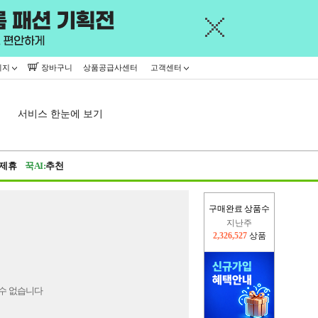
이지
장바구니
상품공급사센터
고객센터
서비스 한눈에 보기
제휴
꾹AI:
추천
구매완료 상품수
지난주
2,326,527
상품
이번주
2,254,132
상품
수 없습니다