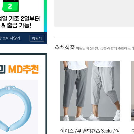
창 보이지않기
창닫기
추천상품
회원님이 선택한 상품과 함께 추천해드리
아이스 7부 밴딩팬츠 3color / 여