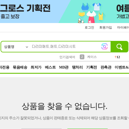
로그인
회원가입
마이페
상품명
10
1
4
5
6
7
8
9
파우치
등산
벨트
실리콘
양말
모자
양산
여성패션
152
395
555
12
1
1
5
3
2
케이스
인기검색어
12
3
생수
454
자전용
묶음배송
최저가
베스트
MD관
땡처리
기획전
판촉관
이벤트&
상품을 찾을 수 없습니다.
이지의 주소가 잘못되었거나, 상품이 판매종료 또는 삭제되어 해당 상품정보를 조회할 