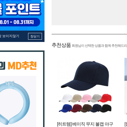
창 보이지않기
창닫기
추천상품
회원님이 선택한 상품과 함께 추천해드리
[히트템] 베이직 무지 볼캡 야구