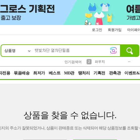
로그인
회원가입
마이페
상품명
10
1
4
5
6
7
8
9
키링
미니
말랑이
선풍기
가방
양말
짱구
텀블러
23
2
1
1
7
3
2
파우치
인기검색어
3
모자
자전용
묶음배송
최저가
베스트
MD관
땡처리
기획전
판촉관
이벤트&
상품을 찾을 수 없습니다.
이지의 주소가 잘못되었거나, 상품이 판매종료 또는 삭제되어 해당 상품정보를 조회할 