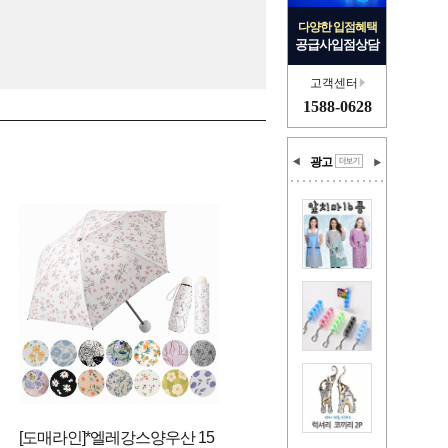
다양한 입점혜택
공급사입점상담
고객센터
1588-0628
광고
[도매라인]*엘레강스양우산 15