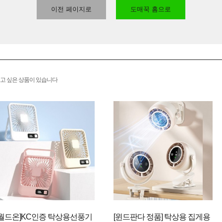
이전 페이지로
도매꾹 홈으로
고 싶은 상품이 있습니다
[월드온]KC인증 탁상용선풍기
[윈드판다 정품] 탁상용 집게용