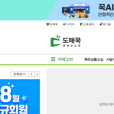
|
|
|
도매매
나까마
교육센터
에그돔
카테고리
해외상품소싱
사업
전체보기
입력된 페