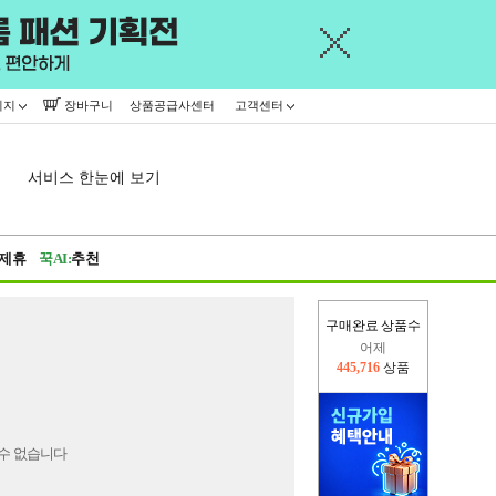
이지
장바구니
상품공급사센터
고객센터
서비스 한눈에 보기
제휴
꾹AI:
추천
구매완료 상품수
어제
445,716
상품
오늘(현재)
111,964
상품
수 없습니다