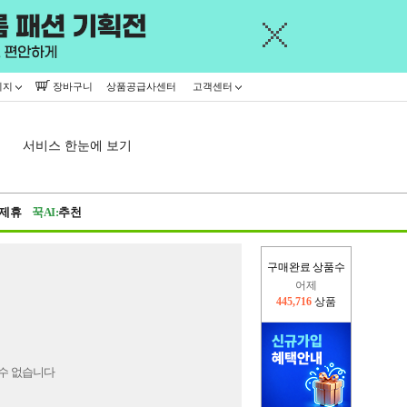
이지
장바구니
상품공급사센터
고객센터
서비스 한눈에 보기
제휴
꾹AI:
추천
구매완료 상품수
어제
445,716
상품
오늘(현재)
296,992
상품
수 없습니다