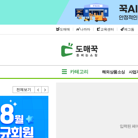
|
|
|
도매매
나까마
교육센터
에그돔
카테고리
해외상품소싱
사업
전체보기
입력된 페