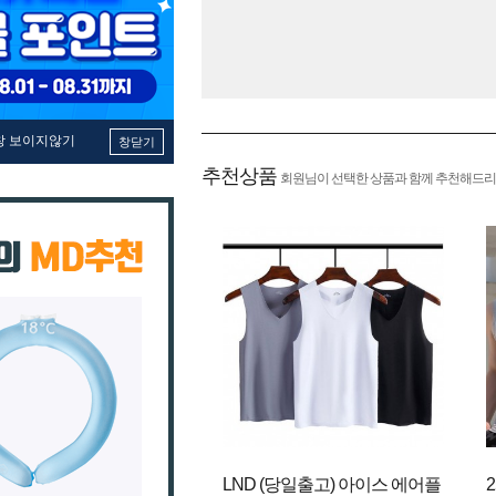
창 보이지않기
창닫기
추천상품
회원님이 선택한 상품과 함께 추천해드리
LND (당일출고) 아이스 에어플