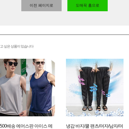
이전 페이지로
도매꾹 홈으로
고 싶은 상품이 있습니다
2500배송 에어스판 아이스 메
냉감 바지/쿨 팬츠/여자/남자/여