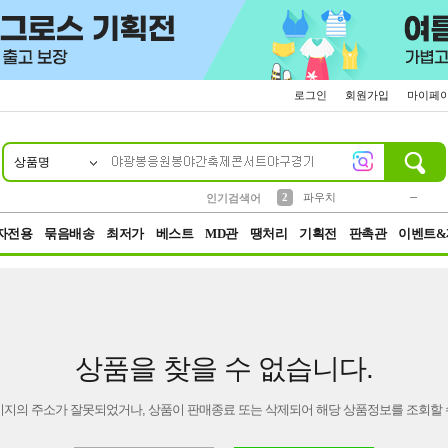
로그인
회원가입
마이페
상품명
10
1
4
5
6
7
8
9
키링
미니
말랑이
선풍기
가방
양말
짱구
텀블러
23
2
1
1
7
3
2
파우치
인기검색어
3
모자
자전용
묶음배송
최저가
베스트
MD관
땡처리
기획전
판촉관
이벤트&
상품을 찾을 수 없습니다.
이지의 주소가 잘못되었거나, 상품이 판매종료 또는 삭제되어 해당 상품정보를 조회할 