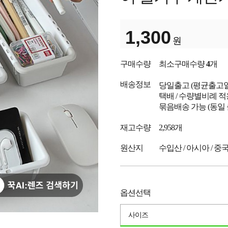
1,300
원
구매수량
최소구매수량
4
개
배송정보
당일출고
(평균출고
택배 / 수량별비례 적
묶음배송 가능 (동일
재고수량
2,958개
원산지
수입산 / 아시아 / 중
옵션선택
사이즈