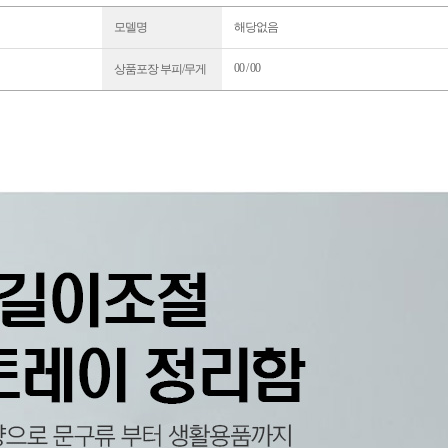
모델명
해당없음
00 / 00
상품포장 부피/무게