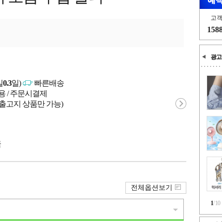
고
158
광고
일
0.3
일)
빠른배송
용 / 주문시결제
 출고지 상품만 가능)
국
전체옵션보기
1
/
10