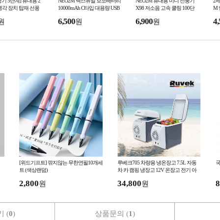
기 5단계] 휴대용 2
NEO2M 맥스듀얼 보조배터리
NEO2M 휴대용 미니 선풍기
2
냉각 장치 탑재 선풍
10000mAh C타입 대용량 USB
X98 저소음 고속 쿨링 100단
M
 핸드 손풍기 손선풍
2포트 보조밧데리
핸디팬 손선풍기
외
6,500
6,900
4,
원
원
원
선풍기 Y32
[위드기프트] 깎지않는 무한연필10개세
루베크705 차량용 냉온장고 7.5L 자동
국
트 (색상랜덤)
차 카 캠핑 냉장고 12V 온장고 전기 아
이스박스
2,800
34,800
8
원
원
 (
0
)
상품문의 (
1
)