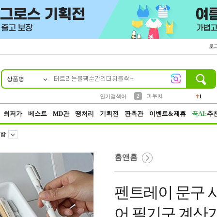
로
상품명
10
1
4
5
6
7
8
9
키링
선풍기
말랑이
키캡
텀블러
가방
양말
양산
1
1
5
2
2
2
파우치
인기검색어
1
3
모자
2
최저가
베스트
MD관
땡처리
기획전
판촉관
이벤트&제휴
꾹AI:
추
함
홈앤홈
펜트레이 문구 
어 필기구 계산기