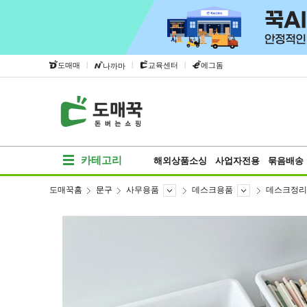
|
|
|
도매매
교육센터
에그돔
나까마
카테고리
해외상품소싱
사업자전용
묶음배송
도매꾹홈
문구
사무용품
데스크용품
데스크정리