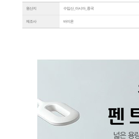
원산지
수입산_아시아_중국
제조사
바이온