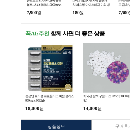
몽크로스 PD 20W 고속 슬림
[1팩 2매입]차링차링 쿨링패
[터빈선풍
볼트 보조배터리 10000mAh
치 파스형 아이스패치 야외 냉
초 급속 
대용량 잔량표시 C타입 USB
감 붙이는 쿨시트 냉찜질 쿨팩
기 아이스
7,900
180
7,500
원
원
급속충전 보조밧데리
2개입
기 핸디 
꾹AI:추천
함께 사면 더 좋은 상품
종근당 트리플 프로폴리스 이뮨 플러스
자외선 발색 구슬 비즈 UV (약 1000개
850mg x 60캡슐
입)
18,000
14,000
원
원
구매후기
상품정보