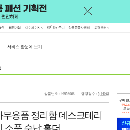
그인
회원가입
마이페이지
장바구니
상품공급사센터
고객센터
서비스 한눈에 보기
천
상품번호 : 46953968
랭킹점수 :
5,440
점
구매완
오늘
424,
사무용품 정리함 데스크테리
402,
 소품 수납 홀더