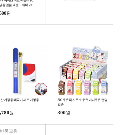
세대 아이스 커브 넥쿨러 PC
 냉감 얼음 넥밴드 워머 야
 캠핑 여름 쿨스카프
500
원
산 가정용 태극기 세트 게양용
500 우유팩 지우개 우유 미니우유 랜덤
발송
,780
300
원
원
반품교환