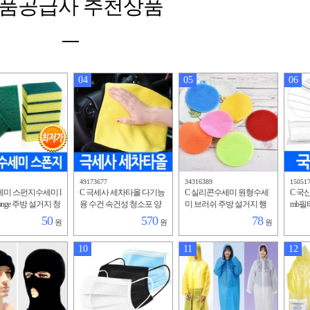
품공급사 추천상품
04
05
06
49173677
34316389
15051
세미 스펀지수세미 l
C 극세사 세차타올 다기능
C 실리콘수세미 원형수세
C 국
sponge 주방 설거지 청
융 수건 속건성 청소포 양
미 브러쉬 주방 설거지 행
mb필
물 기념품 행주 녹
면 흡수성 우수 특수 타월
주 판촉 홍보 팬션수세미
숨쉬기
50
570
78
원
원
원
 팬션수세미
벨벳 두툼한행주 수건
청소솔 냄비받침
증 부
10
11
12