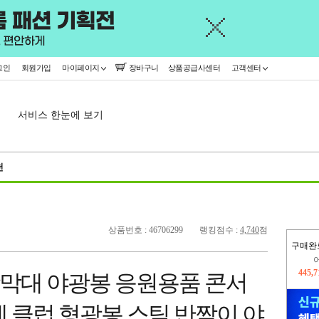
그인
회원가입
마이페이지
장바구니
상품공급사센터
고객센터
서비스 한눈에 보기
천
상품번호 : 46706299
랭킹점수 :
4,740
점
구매완
445,
광막대 야광봉 응원용품 콘서
오늘
16,4
 클럽 형광봉 스틱 반짝이 야