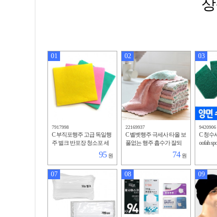
상
01
02
03
7917998
22169937
9420906
C 부직포행주 고급 독일행
C 벨벳행주 극세사 타올 보
C 청수
주 벌크 반포장 청소포 세
풀없는 행주 흡수가 잘되
oofah 
차 수건 타올 천연펄프 모
는 청소포 세차 주방용 걸
소 홍보
95
74
원
원
델하우스 아파트분양 판촉
레 수건 손수건
슨냄비
07
08
09