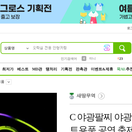
로
상품명
10
1
2
3
6
7
8
9
키링
파우치
모자
선풍기
가방
양말
짱구
텀블러
2
1
1
7
3
4
미니
인기검색어
23
5
말랑이
최저가
베스트
MD관
땡처리
기획전
판촉관
이벤트&제휴
꾹AI:
추
용품
새땅무역
C 야광팔찌 야
트용품 공연 축제