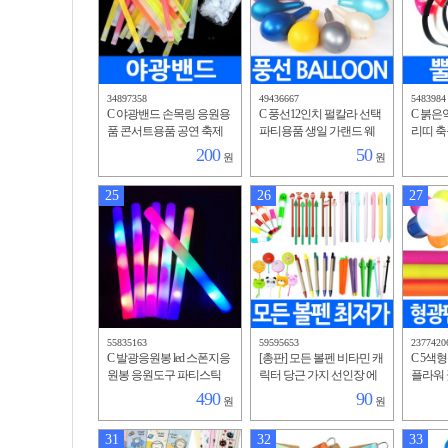
34897358
49436667
5483984
C 야광밴드 손목링 응원용
C 풍선12인치 펄칼라 선택
C 붉은악
품 콘서트용품 공연 축제
파티용품 생일 가랜드 웨
리띠 
파티 클럽 형광봉 스틱 반
딩 이벤트용 프로포즈 페
이벤트 
200
50
원
원
짝이 야간 인쇄가능
스티벌 연출 벌룬 전문가
스튬 핼
용
파티
25
26
27
55835163
59595653
2377420
C 발광응원봉 led 스폰지응
[총판] 모든 볼펜 비타민 캐
C 5색
원봉 응원도구 파티스틱
릭터 당근 가지 선인장 에
플라워 
발광봉 발광스틱 체육 운
코 종이 동물부채 과일부
볼펜 문
490
90
원
원
동회 소풍 콘서트 행사용
채 토끼 고양이 마카롱 알
인쇄 가
약
31
32
33