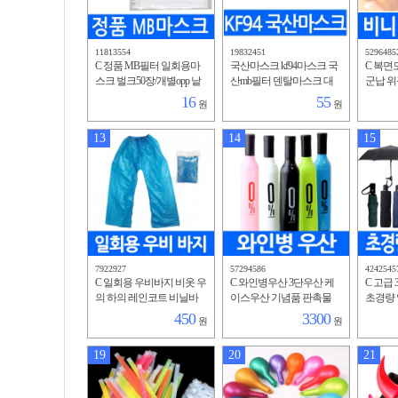
11813554
19832451
5296485
C 정품 MB필터 일회용마
국산마스크 kf94마스크 국
C 복면
스크 벌크50장/개별opp 낱
산mb필터 덴탈마스크 대
군납 위
개포장 MB필터 휴대용 판
형 황사 방역 미세먼지 유
마스크 
16
55
원
원
촉용 홍보용
해물질 KF-94 식약처 FDA
리드 
인증
13
14
15
7922927
57294586
4242545
C 일회용 우비바지 비옷 우
C 와인병우산 3단우산 케
C 고급
의 하의 레인코트 비닐바
이스우산 기념품 판촉물
초경량 
지 물청소 작업복 공사용
사은품 인쇄 기념품 접는
암막 차
450
3300
원
원
우산
암막 가
겸용
19
20
21