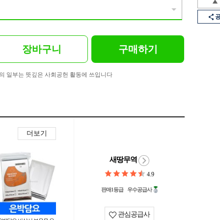
장바구니
구매하기
의 일부는 뜻깊은 사회공헌 활동에 쓰입니다
더보기
새땅무역
4.9
판매1등급
우수공급사
관심공급사