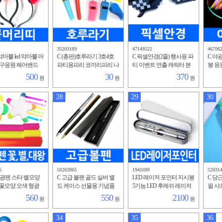
35203189
47149522
46706
마뿔 led 악마뿔 머
C (총판)호루라기 3호4호
C 픽셀안경(2줄) 행사용 파
C 야
축구응원 헤어밴드
파티용피리 코끼리피리 나
티 이벤트 연출 캐릭터 분
봉 응
행사 코스프레 코
팔 피리 부부젤라 입피리
장 안경 선글라스 코스프
공연 
500
30
370
원
원
원
러윈 할로윈 분장
레 분장 가면
틱 반
28
29
30
6
50263965
1941699
52031
형광펜 스타 별모양
C 고급 볼펜 골드 실버 별
LED 레이저 포인터 지시봉
C 당근
꽃모양 오색 형광
도 케이스 선물용 기념품
5기능 LED 후레쉬 레이져
필 샤
구 사무 펜류 판촉
판촉물 볼펜용 만년필용
포인트 볼펜 자석 지휘봉
답레품
560
550
2100
원
원
원
능 별 홍보물
종이 상자
인쇄 펫 장난감
펜 홍
34
35
36