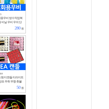
45
회용우비 방수작업복
 비닐 우비 우의 단
방수 작업복 행사용
280
원
물청소
664
트/원 티캔들 티라이트
양초 무취 무향 촛불
 파티 무드 연출 발
50
원
 로맨틱 식사 프로