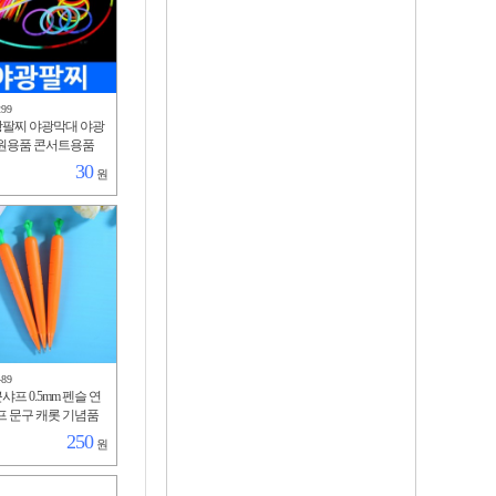
299
광팔찌 야광막대 야광
원용품 콘서트용품
축제 클럽 형광봉 스
30
원
짝이 야간 행사
489
샤프 0.5mm 펜슬 연
프 문구 캐롯 기념품
 사은품 행사 당근
250
원
보용 인쇄가능