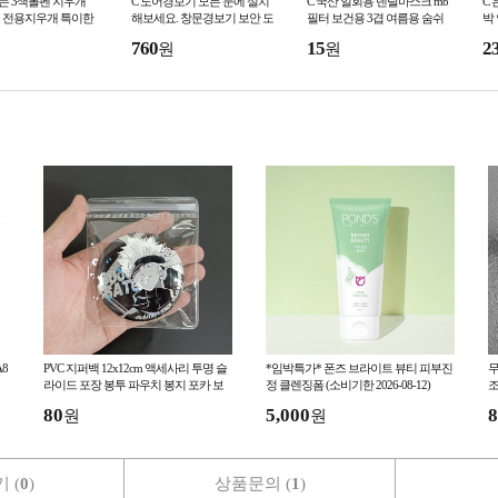
는 3색볼펜 지우개
C 도어경보기 모든 문에 설치
C 국산 일회용 덴탈마스크 mb
C
 전용지우개 특이한
해보세요. 창문경보기 보안 도
필터 보건용 3겹 여름용 숨쉬
박
 판촉물 단체선물 홍
난 방범용품 알림 알람 돔형
기편한 방수 차단 kc인증 부직
등
760
15
2
원
원
 인쇄가능
카메라 모형 감시카
포 사은품 병원
체
8
PVC 지퍼백 12x12cm 액세사리 투명 슬
*임박특가* 폰즈 브라이트 뷰티 피부진
무
라이드 포장 봉투 파우치 봉지 포카 보
정 클렌징폼 (소비기한 2026-08-12)
조
관 미니
80
5,000
8
원
원
 (
0
)
상품문의 (
1
)