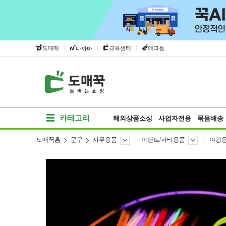
|
|
|
도매매
교육센터
에그돔
나까마
카테고리
해외상품소싱
사업자전용
묶음배송
도매꾹홈
문구
사무용품
이벤트/파티용품
야광