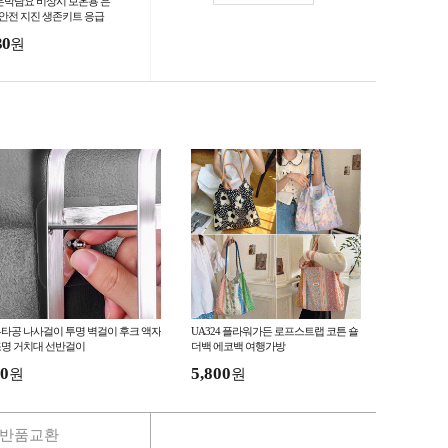
 은박담요 비상시 보온용 은
 안전 지진 생존키트 응급
산 재난용품 재난대비 긴급
30
원
온유지 혹한기
타공 나사걸이 투명 벽걸이 후크 액자
UA324 플라워가든 로프스트랩 코튼 숄
명 거치대 선반걸이
더백 에코백 여행가방
0
5,800
원
원
반품교환