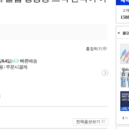
고
158
광고
흥정하기
일
0.4
일)
빠른배송
용 / 주문시결제
국
1
/
10
전체옵션보기