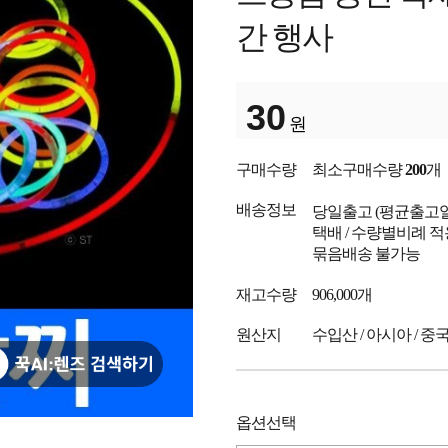
간 행사
30
원
구매수량
최소구매수량
200
개
배송정보
당일출고
(평균출고
택배 / 수량별비례 적
묶음배송 불가능
재고수량
906,000개
원산지
수입산 / 아시아 / 중
옵션선택