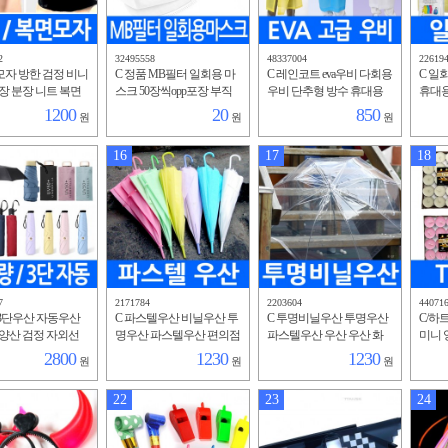
2
32495558
48337004
22619
모자 방한 검정 비니
C 정품 MB필터 일회용 마
C 레인코트 eva우비 다회용
C 일
장 분장 니트 복면
스크 50장씩opp포장 부직
우비 단추형 방수 휴대용
휴대용
얼굴 바람막이 그
포 멜트블로운 먼지 차단
비닐 우의 비옷 방수 작업
추형 
1200
20
850
원
원
원
오토바이 라이더
보호 방진 방수
복 행사용 야외 물청소
야외 
16
17
18
7
2171784
2203604
44071
 3단우산 자동우산
C 파스텔우산 비닐우산 투
C 투명비닐우산 투명우산
C/하
양산 검정 자외선
명우산 파스텔우산 편의점
파스텔우산 우산 우산 화
미니 
단 자동3단 접이식
우산 얇은 가벼운 일회용
이트 투명 일회용 간편우
이벤트
2800
1230
1230
원
원
원
볍고 튼튼한 양산
단기간 소품 간편한
산 편의점 장우산 가벼운
렌타인
우산
포
22
23
24