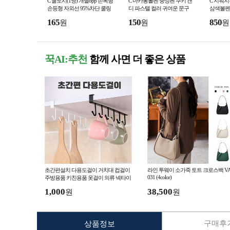
C 쿨토시(1쌍) 개별opp 손목형
C 마카롱볼펜 중성펜 쿠키 캔
C 지워지
손등형 자외선 95%차단 쿨링
디 파스텔 컬러 귀여운 문구
삼색볼펜
원단 무봉제 스판 팔토시 시원
필기구 이쁜 사무용 답례품 학
볼펜 노크
165
150
850
원
원
원
한 냉감 방수 통풍
원 선물 인쇄 볼펜
보물제작
꾹AI:추천
함께 사면 더 좋은 상품
초간편설치 다용도걸이 거치대 컵걸이
라인 투웨이 소가죽 토트 크로스백 VA
031 (4color)
주방용품 키친용품 옷걸이 의류 넥타이
1,000
38,500
원
원
구매후기
상품정보