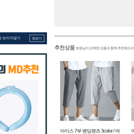
창 보이지않기
창닫기
추천상품
회원님이 선택한 상품과 함께 추천해드리
아이스 7부 밴딩팬츠 3color / 여