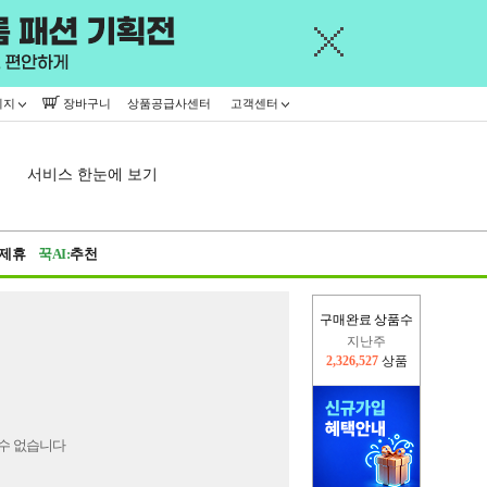
이지
장바구니
상품공급사센터
고객센터
서비스 한눈에 보기
제휴
꾹AI:
추천
구매완료 상품수
지난주
2,326,527
상품
이번주
2,227,263
상품
수 없습니다