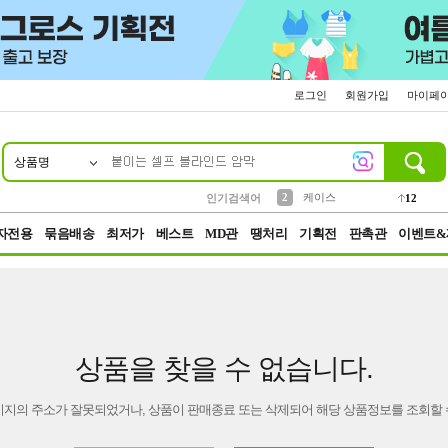
로그인
회원가입
마이페
상품명
10
1
4
5
6
7
8
9
파우치
등산
벨트
실리콘
양말
모자
양산
여성패션
152
395
555
12
1
1
5
3
2
케이스
인기검색어
12
3
생수
454
자전용
묶음배송
최저가
베스트
MD관
땡처리
기획전
판촉관
이벤트&
상품을 찾을 수 없습니다.
이지의 주소가 잘못되었거나, 상품이 판매종료 또는 삭제되어 해당 상품정보를 조회할 