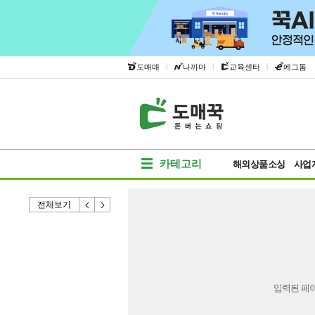
|
|
|
도매매
나까마
교육센터
에그돔
카테고리
해외상품소싱
사업
전체보기
입력된 페