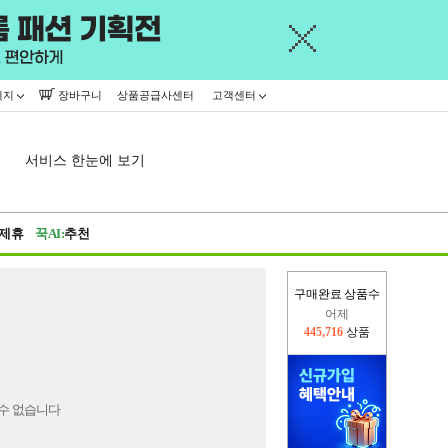
이지
장바구니
상품공급사센터
고객센터
서비스 한눈에 보기
제휴
꾹AI:
추천
구매완료 상품수
어제
445,716
상품
오늘(현재)
3,029
상품
수 없습니다