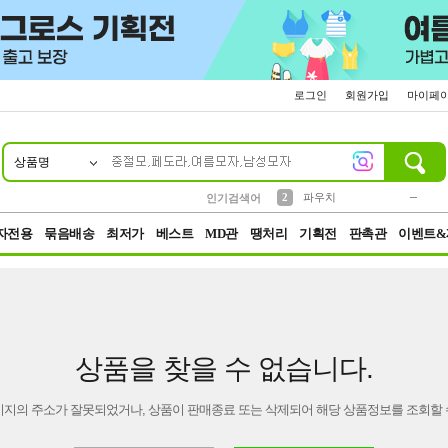
로그인
회원가입
마이페
상품명
10
1
4
5
6
7
8
9
키링
미니
말랑이
선풍기
가방
양말
짱구
텀블러
23
2
1
1
7
3
2
파우치
인기검색어
3
모자
자전용
묶음배송
최저가
베스트
MD관
땡처리
기획전
판촉관
이벤트&
상품을 찾을 수 없습니다.
이지의 주소가 잘못되었거나, 상품이 판매종료 또는 삭제되어 해당 상품정보를 조회할 