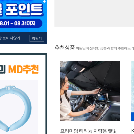
창 보이지않기
창닫기
추천상품
회원님이 선택한 상품과 함께 추천해드리
프리미엄 티타늄 차량용 햇빛