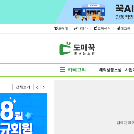
|
|
|
도매매
나까마
교육센터
에그돔
카테고리
해외상품소싱
사업
전체보기
입력된 페