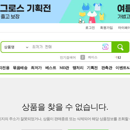
로그인
회원가입
마이페
상품명
10
1
4
5
6
7
8
9
파우치
등산
벨트
실리콘
양말
모자
양산
여성패션
152
395
555
12
1
1
5
3
2
케이스
인기검색어
12
3
생수
454
자전용
묶음배송
최저가
베스트
MD관
땡처리
기획전
판촉관
이벤트&
상품을 찾을 수 없습니다.
이지의 주소가 잘못되었거나, 상품이 판매종료 또는 삭제되어 해당 상품정보를 조회할 