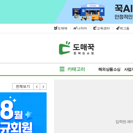
|
|
|
도매매
나까마
교육센터
에그돔
카테고리
해외상품소싱
사업
전체보기
입력된 페