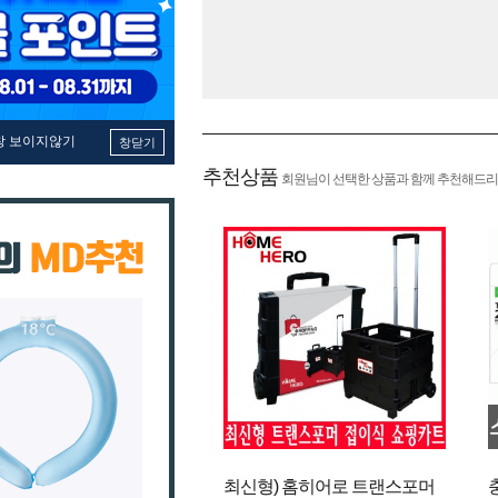
창 보이지않기
창닫기
추천상품
회원님이 선택한 상품과 함께 추천해드리
최신형) 홈히어로 트랜스포머