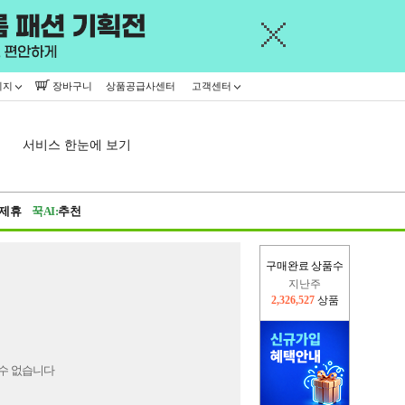
이지
장바구니
상품공급사센터
고객센터
서비스 한눈에 보기
제휴
꾹AI:
추천
구매완료 상품수
지난주
2,326,527
상품
이번주
2,227,018
상품
수 없습니다