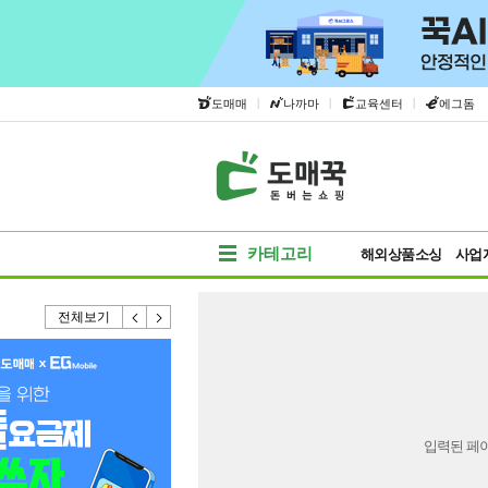
|
|
|
도매매
나까마
교육센터
에그돔
카테고리
해외상품소싱
사업
전체보기
입력된 페