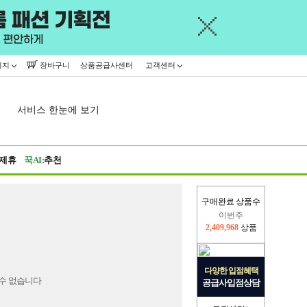
이지
장바구니
상품공급사센터
고객센터
서비스 한눈에 보기
제휴
꾹AI:
추천
구매완료 상품수
이번주
2,409,968
상품
지난주
2,326,527
상품
다양한 입점혜택
수 없습니다
공급사입점상담