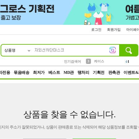
로그인
회원가입
마이페
상품명
10
1
2
5
6
7
8
9
벨트
생수
등산
실리콘
양말
여성패션
장갑
led
4
1
1
2
4
1
3
케이스
인기검색어
1
4
파우치
3
자전용
묶음배송
최저가
베스트
MD관
땡처리
기획전
판촉관
이벤트&
상품을 찾을 수 없습니다.
이지의 주소가 잘못되었거나, 상품이 판매종료 또는 삭제되어 해당 상품정보를 조회할 