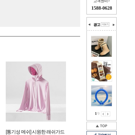
고객센터
1588-0628
광고
1
/
9
[통기성 메쉬] 시원한 래쉬가드