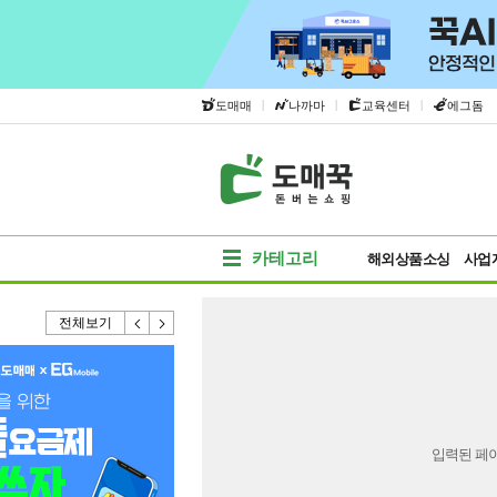
|
|
|
도매매
나까마
교육센터
에그돔
카테고리
해외상품소싱
사업
전체보기
입력된 페