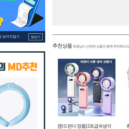
창 보이지않기
창닫기
추천상품
회원님이 선택한 상품과 함께 추천해드리
[윈드판다 정품] 2초급속냉각