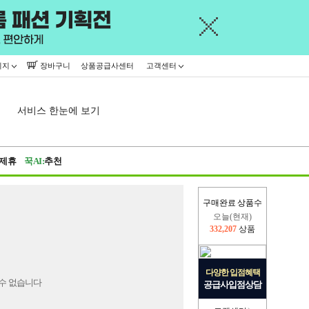
이지
장바구니
상품공급사센터
고객센터
서비스 한눈에 보기
제휴
꾹AI:
추천
구매완료 상품수
오늘(현재)
332,207
상품
어제
445,716
상품
다양한 입점혜택
수 없습니다
공급사입점상담