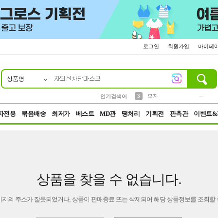
로그인
회원가입
마이페
상품명
10
1
2
5
6
7
8
9
키링
파우치
말랑이
선풍기
가방
양말
짱구
텀블러
2
1
1
7
3
3
모자
인기검색어
4
미니
23
자전용
묶음배송
최저가
베스트
MD관
땡처리
기획전
판촉관
이벤트&
상품을 찾을 수 없습니다.
이지의 주소가 잘못되었거나, 상품이 판매종료 또는 삭제되어 해당 상품정보를 조회할 