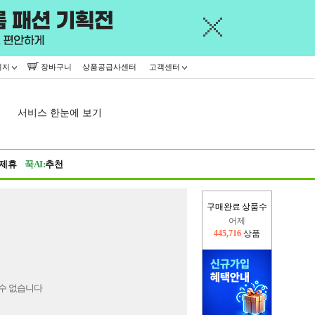
이지
장바구니
상품공급사센터
고객센터
서비스 한눈에 보기
제휴
꾹AI:
추천
구매완료 상품수
어제
445,716
상품
오늘(현재)
369,436
상품
수 없습니다