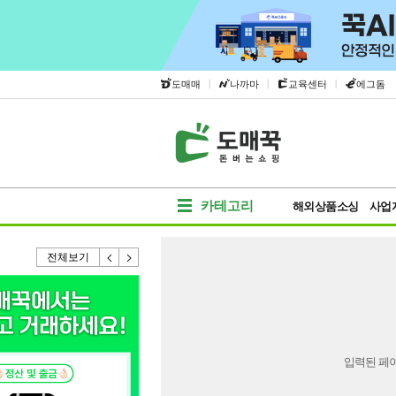
|
|
|
도매매
나까마
교육센터
에그돔
카테고리
해외상품소싱
사업
전체보기
입력된 페