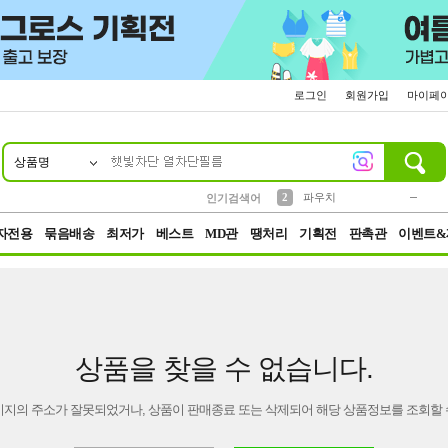
로그인
회원가입
마이페
상품명
10
1
4
5
6
7
8
9
키링
미니
말랑이
선풍기
가방
양말
짱구
텀블러
23
2
1
1
7
3
2
파우치
인기검색어
3
모자
자전용
묶음배송
최저가
베스트
MD관
땡처리
기획전
판촉관
이벤트&
상품을 찾을 수 없습니다.
이지의 주소가 잘못되었거나, 상품이 판매종료 또는 삭제되어 해당 상품정보를 조회할 