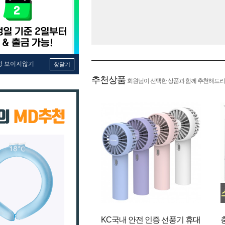
창 보이지않기
창닫기
추천상품
회원님이 선택한 상품과 함께 추천해드리
KC국내 안전 인증 선풍기 휴대