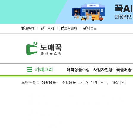
|
|
|
도매매
교육센터
에그돔
나까마
카테고리
해외상품소싱
사업자전용
묶음배송
도매꾹홈
생활용품
주방용품
식기
대접