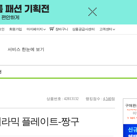
그인
회원가입
마이페이지
장바구니
상품공급사센터
고객센터
서비스 한눈에 보기
천
상품번호 : 42813132
랭킹점수 :
4,540
점
구매완
이
2,395
라믹 플레이트-짱구
지
2,326