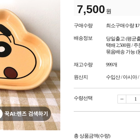
7,500
원
구매수량
최소구매수량
1
배송정보
당일출고
(평균
택배 2,500원 /
묶음배송 가능 (
재고수량
999개
원산지
수입산 / 아시아 /
수량선택
총 상품금액(수량)