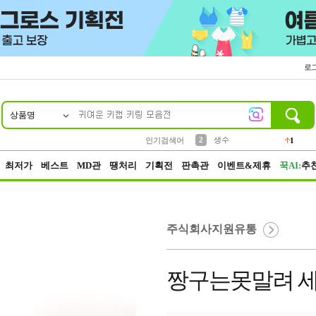
로
상품명
10
1
4
5
6
7
8
9
벨트
파우치
등산
실리콘
양말
여성패션
장갑
led
4
3
1
2
4
1
2
생수
인기검색어
1
3
케이스
1
최저가
베스트
MD관
땡처리
기획전
판촉관
이벤트&제휴
꾹AI:
추
주식회사지원유통
짱구는못말려 세