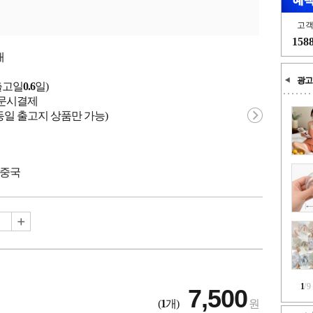
고
158
개
광고
출고일
0.6
일)
 주문시결제
동일 출고지 상품만 가능)
 중국
1
/
9
7,500
(
1
개)
원