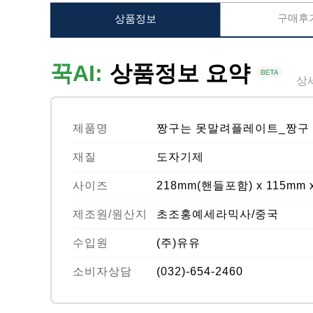
구매후기
상품정보
꾹AI:
상품정보 요약
상
제품명
짱구는 못말려플레이트_짱구
재질
도자기제
사이즈
218mm(핸들포함) x 115mm 
제조원/원산지
초조홍예세라믹사/중국
수입원
(주)유유
소비자상담
(032)-654-2460