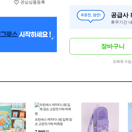
관심상품등록
공급사
휴무기간 내
장바구니
도매꾹 수입
프린세스 캐치티니핑 입체 양
손 교정젓가락-하츄핑
7,800