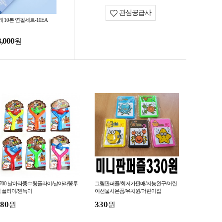
관심공급사
 10본 연필세트-10EA
8,000
원
 700 날아라똥슈팅플라이/날아라똥투
그림판퍼즐/최저가판매/지능완구/어린
 플라이/찐득이
이선물사은품/유치원/어린이집
80
330
원
원