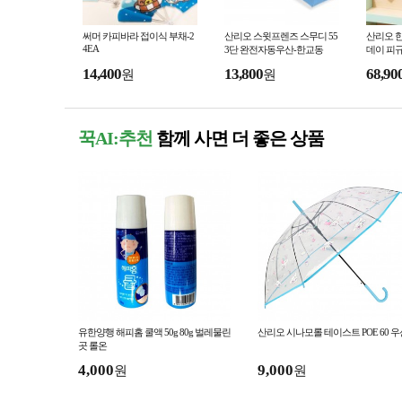
써머 카피바라 접이식 부채-2
산리오 스윗프렌즈 스무디 55
산리오 
4EA
3단 완전자동우산-한교동
데이 피규
14,400
13,800
68,90
원
원
꾹AI:추천
함께 사면 더 좋은 상품
유한양행 해피홈 쿨액 50g 80g 벌레물린
산리오 시나모롤 테이스트 POE 60 우
곳 롤온
4,000
9,000
원
원