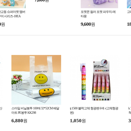
원
한교동 슈퍼마켓 멤버
포켓몬 컬러 포켓 파우치-메
고래
어 시리즈-18EA
타몽
0
9,600
1
원
원
산
스마일 비닐봉투 100매 32*52CM 배달
ij 1500 블럭고체 형광펜 6색 -(고체형광
k
마트 PE봉투 KK298
펜)
척
6,880
1,050
3
원
원