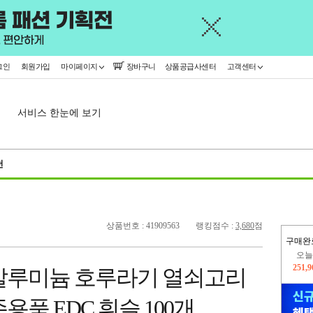
그인
회원가입
마이페이지
장바구니
상품공급사센터
고객센터
서비스 한눈에 보기
천
상품번호 : 41909563
랭킹점수 :
3,680
점
구매완
402,
알루미늄 호루라기 열쇠고리
오늘
251,
용품 EDC 휘슬 100개