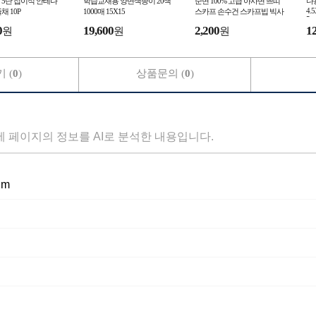
 5단 접이식 안테나
학습교재용 양면색종이 20색
순면 100% 고급 아사면 쁘띠
다
4.5
채 10P
1000매 15X15
스카프 손수건 스카프빕 빅사
5
이즈 국내산
0
19,600
2,200
1
원
원
원
 (
0
)
상품문의 (
0
)
세 페이지의 정보를 AI로 분석한 내용입니다.
cm