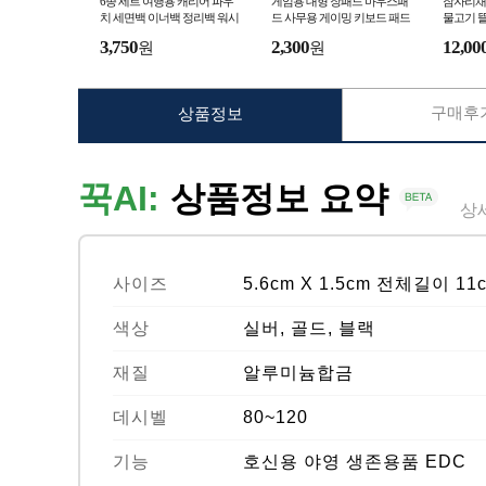
6종 세트 여행용 캐리어 파우
게임용 대형 장패드 마우스패
잠자리채
치 세면백 이너백 정리백 워시
드 사무용 게이밍 키보드 패드
물고기 뜰
백 방수 멀티 정리가방
80cm X 30cm 장마우스패드
3,750
2,300
12,00
원
원
구매후기
상품정보
꾹AI:
상품정보 요약
상
사이즈
5.6cm X 1.5cm 전체길이 11
색상
실버, 골드, 블랙
재질
알루미늄합금
데시벨
80~120
기능
호신용 야영 생존용품 EDC