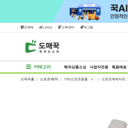
|
|
|
도매매
교육센터
에그돔
나까마
카테고리
해외상품소싱
사업자전용
묶음배송
도매꾹홈
스포츠/레저
기타스포츠용품
스포츠액세서리