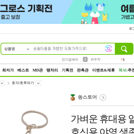
로
상품명
10
1
2
5
6
7
8
9
키링
파우치
말랑이
키캡
텀블러
가방
양말
양산
1
1
1
5
2
2
3
모자
인기검색어
2
4
선풍기
최저가
베스트
MD관
땡처리
기획전
판촉관
이벤트&제휴
꾹AI:
추
호각/호루라기
쏭스토어
가벼운 휴대용 
호신용 야영 생존