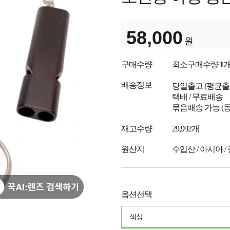
58,000
원
구매수량
최소구매수량
1
배송정보
당일출고
(평균
택배 / 무료배송
묶음배송 가능 (
재고수량
29,992개
원산지
수입산 / 아시아 /
옵션선택
색상