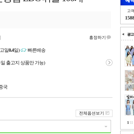
고
158
광고
개
흥정하기
출고일
0.4
일)
빠른배송
동일 출고지 상품만 가능)
 중국
전체옵션보기
1
/
11