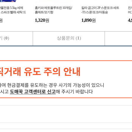
물전용 5.5kg 세제
홈키파 메토플루트린 10개입/
칼라 곰고미 2P 스푼포크 세트
진
스파크 빨래 세탁 드
홈매트/모기향
-T1/스푼/포크/아동숟
머
세제 일반세탁기세
컵
1,320
1,890
4,
원
원
원
제-TJ
다
 (
0
)
상품문의 (
1
)