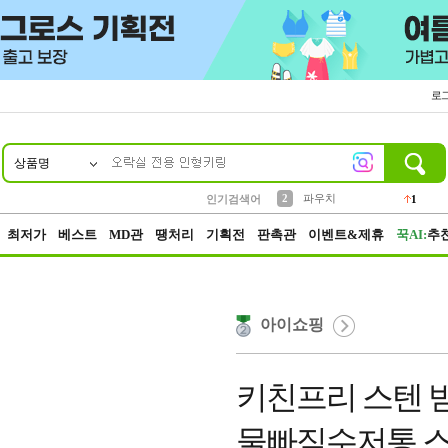
로
상품명
10
1
4
5
6
7
8
9
키링
선풍기
말랑이
키캡
텀블러
가방
양말
양산
1
1
5
2
2
2
파우치
인기검색어
1
3
모자
2
최저가
베스트
MD관
땡처리
기획전
판촉관
이벤트&제휴
꾹AI:
추
아이쇼핑
키친프리 스텐 받
물빠짐수저통 