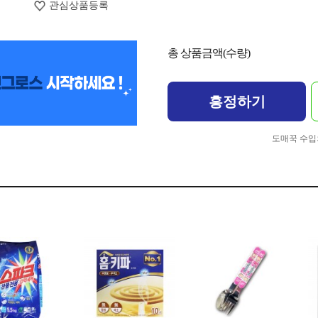
관심상품등록
총 상품금액(수량)
흥정하기
도매꾹 수입