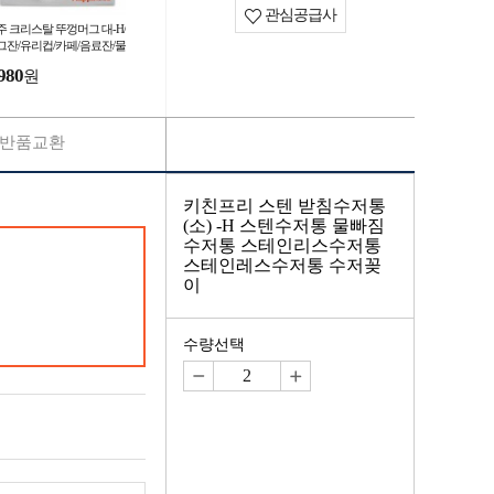
관심공급사
주 크리스탈 뚜껑머그 대-H/
그잔/유리컵/카페/음료잔/물
/커피잔/물잔/찻잔/머그컵/
980
원
용도컵/물컵
반품교환
키친프리 스텐 받침수저통
(소) -H 스텐수저통 물빠짐
수저통 스테인리스수저통
스테인레스수저통 수저꽂
이
수량선택