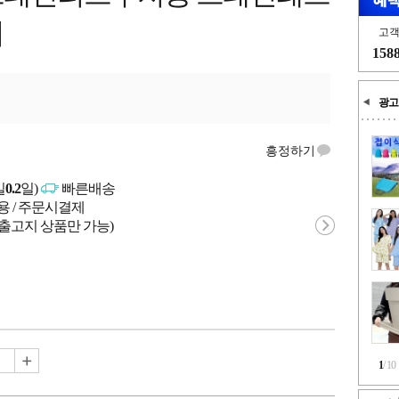
이
고
158
광고
흥정하기
일
0.2
일)
빠른배송
용 / 주문시결제
 출고지 상품만 가능)
1
/
10