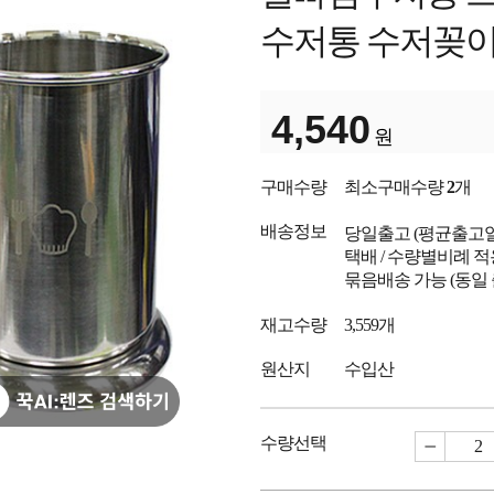
수저통 수저꽂
4,540
원
구매수량
최소구매수량
2
개
배송정보
당일출고
(평균출고
택배 / 수량별비례 적
묶음배송 가능 (동일
재고수량
3,559개
원산지
수입산
수량선택