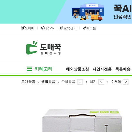
|
|
|
도매매
교육센터
에그돔
나까마
카테고리
해외상품소싱
사업자전용
묶음배송
도매꾹홈
생활용품
주방용품
식기
수저통