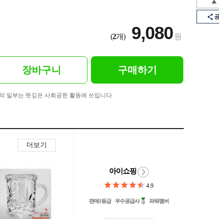
9,080
(
2
개)
원
장바구니
구매하기
의 일부는 뜻깊은 사회공헌 활동에 쓰입니다
더보기
아이쇼핑
4.9
판매1등급
우수공급사
파워멤버