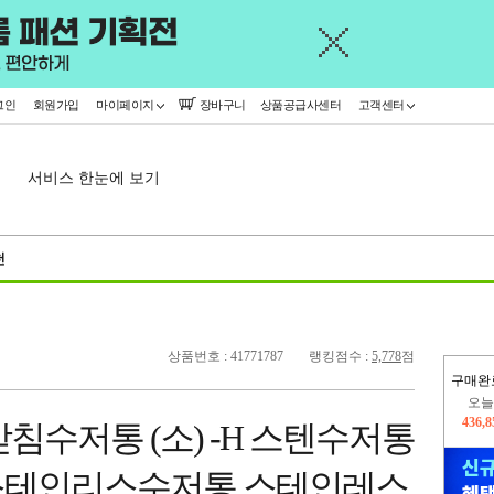
그인
회원가입
마이페이지
장바구니
상품공급사센터
고객센터
서비스 한눈에 보기
천
상품번호 : 41771787
랭킹점수 :
5,778
점
구매완
오늘
436,
침수저통 (소) -H 스텐수저통
402,
스테인리스수저통 스테인레스