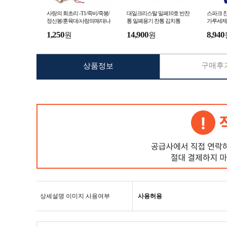
사랑의 회초리 -T1/죽비/죽봉/
대일크리스탈 밀폐10호 반찬
스파크 찬
정신봉/훈육대/사랑의매/대나
통 밀폐용기 찬통 김치통
가루세제 
무회초리/대나무살대/살대배
럼세탁기
1,250
14,900
8,940
원
원
송료인하
제 찬물세
구매후기
상품정보
상세설명 이미지 사용여부
사용허용