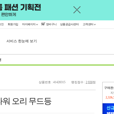
그인
회원가입
마이페이지
장바구니
상품공급사센터
고객센터
서비스 한눈에 보기
천
상품번호 : 41428315
랭킹점수 :
2,930
점
구매완
이
2,307
라워 오리 무드등
지
2,326