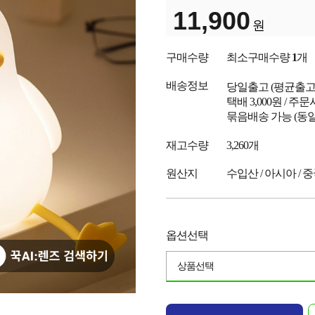
11,900
원
구매수량
최소구매수량
1
개
배송정보
당일출고
(평균출
택배 3,000원 / 주
묶음배송 가능 (동일
재고수량
3,260개
원산지
수입산 / 아시아 / 
옵션선택
상품선택