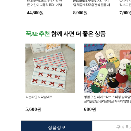
KC인증 람보르기니 시안 빠
[당일출발] 가정용 LCD 디지
접이식 
른 어린이 자동차 RC카 개별
털 체중계 USB충전식 원룸 자
킥보드 
포장
취방 체중계
44,800
8,900
7,900
원
원
꾹AI:추천
함께 사면 더 좋은 상품
리본라인 사각발매트
양말 덧신 페이크삭스 스타킹 발목양
실리콘양말 실리콘덧신 캐릭터양말 
양말
5,600
680
원
원
구매후기
상품정보