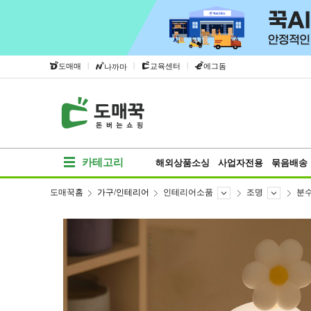
|
|
|
도매매
교육센터
에그돔
나까마
카테고리
해외상품소싱
사업자전용
묶음배송
도매꾹홈
가구/인테리어
인테리어소품
조명
분