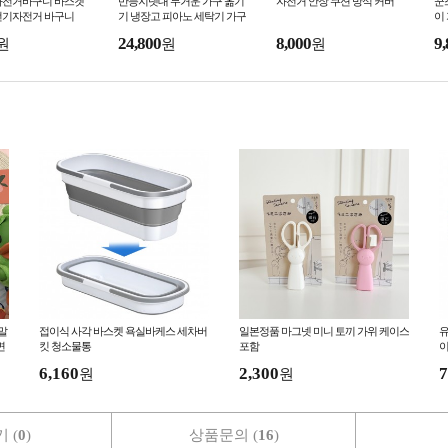
자전거바구니 바스켓
만능지렛대 무거운 가구 옮기
자전거 안장 쿠션 방석 커버
꾼
전기자전거 바구니
기 냉장고 피아노 세탁기 가구
이
이동 바퀴 파워 킹 크레인
보
24,800
8,000
9,
원
원
원
말
접이식 사각 바스켓 욕실바케스 세차버
일본정품 마그넷 미니 토끼 가위 케이스
유
면
킷 청소물통
포함
이
세
6,160
2,300
7
원
원
 (
0
)
상품문의 (
16
)