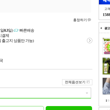
고
158
흥정하기
광고
고일
0.3
일)
빠른배송
문시결제
 출고지 상품만 가능)
중국
전체옵션보기
1
/
9