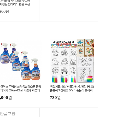
스 대용량 사각 모던 우산꽂
 가정용 인테리어 현관 우산
관함 대형 우산통 정리함
800
원
한락스 주방청소용 욕실청소용 곰팡
색칠퍼즐세트( 퍼즐3개사인펜5개세트)
제거제 600ml+600ml 기름때 찌든때
줄줄이색칠세트 DIY 미술놀이 종이퍼
정제 싱크대 청소세제
즐꾸미기
,000
730
원
원
반품교환