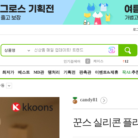
로
상품명
10
1
4
5
6
7
8
9
파우치
등산
벨트
실리콘
양말
모자
양산
여성패션
152
395
555
12
1
1
5
3
2
케이스
인기검색어
12
3
생수
454
최저가
베스트
MD관
땡처리
기획전
판촉관
이벤트&제휴
꾹AI:
추
수등
candy81
꾼스 실리콘 플