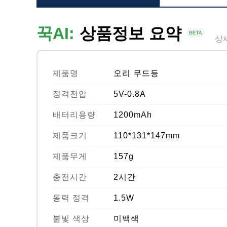
꾹AI:
상품정보 요약
상
제품명
오리 무드등
정격전압
5V-0.8A
배터리용량
1200mAh
제품크기
110*131*147mm
제품무게
157g
충전시간
2시간
동력 정격
1.5W
불빛 색상
미백색