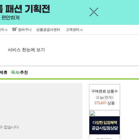
이지
장바구니
상품공급사센터
고객센터
서비스 한눈에 보기
제휴
꾹AI:
추천
구매완료 상품수
오늘(현재)
275,637
상품
어제
445,716
상품
다양한 입점혜택
수 없습니다
공급사입점상담