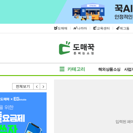
|
|
|
도매매
나까마
교육센터
에그돔
카테고리
해외상품소싱
사업
전체보기
입력된 페