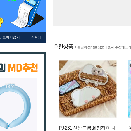
창 보이지않기
창닫기
추천상품
회원님이 선택한 상품과 함께 추천해드리
PJ-231 신상 구름 화장경 미니