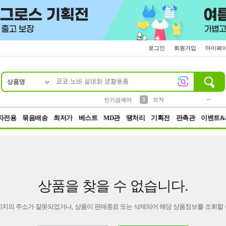
로그인
회원가입
마이페
상품명
10
1
2
5
6
7
8
9
키링
파우치
말랑이
선풍기
가방
양말
짱구
텀블러
2
1
1
7
3
3
모자
인기검색어
4
미니
23
자전용
묶음배송
최저가
베스트
MD관
땡처리
기획전
판촉관
이벤트&
상품을 찾을 수 없습니다.
이지의 주소가 잘못되었거나, 상품이 판매종료 또는 삭제되어 해당 상품정보를 조회할 