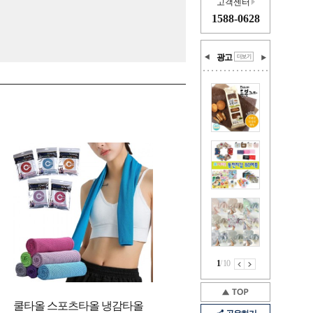
고객센터
1588-0628
광고
1
/
10
쿨타올 스포츠타올 냉감타올