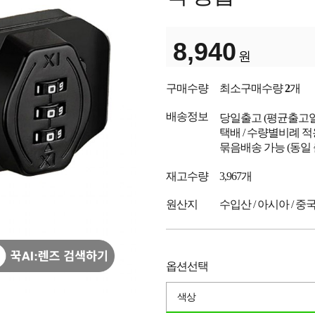
8,940
원
구매수량
최소구매수량
2
개
배송정보
당일출고
(평균출고
택배 / 수량별비례 적
묶음배송 가능 (동일
재고수량
3,967개
원산지
수입산 / 아시아 / 중
옵션선택
색상