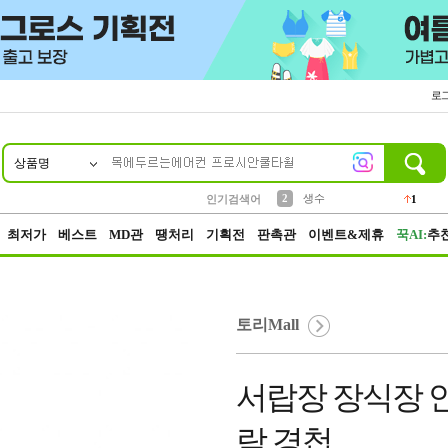
로
상품명
10
1
4
5
6
7
8
9
벨트
파우치
등산
실리콘
양말
여성패션
장갑
led
4
3
1
2
4
1
2
생수
인기검색어
1
3
케이스
1
최저가
베스트
MD관
땡처리
기획전
판촉관
이벤트&제휴
꾹AI:
추
토리Mall
서랍장 장식장 
락 경첩