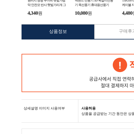
원터치 챙형 무더위 햇빛가림
넥밴드 선풍기 X9 목걸이선풍
TSA 와
막 안전모 반사 햇빛가리개 그
기 목선풍기 휴대용선풍기
케이블 
늘막
4,340
10,080
4,480
원
원
구매후기
상품정보
상세설명 이미지 사용여부
사용허용
상품을 공급받는 기간 동안은 상