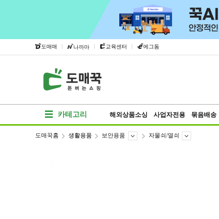
|
|
|
도매매
교육센터
에그돔
나까마
카테고리
해외상품소싱
사업자전용
묶음배송
도매꾹홈
생활용품
보안용품
자물쇠/열쇠