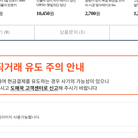
이어 3열 번호키 3mm
선블럭 장미 자수 레이스 양산
곰팡이 방지 욕실 화장실 모서
고
자물쇠 번호키
UPF50+ 햇빛차단 양산
리 시공 방수테이프 6m
말
10,450
2,700
1,
원
원
원
 (
0
)
상품문의 (
1
)
품이미지 사용가능합니다.