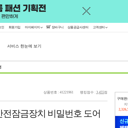
그인
회원가입
마이페이지
장바구니
상품공급사센터
고객센터
서비스 한눈에 보기
천
상품번호 : 41221961
랭킹점수 :
3,455
점
구매완
이
2,313
안전잠금장치 비밀번호 도어
지
2,326