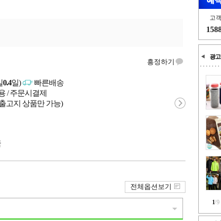
고
158
광고
흥정하기
일
0.4
일)
빠른배송
용 / 주문시결제
 출고지 상품만 가능)
국
전체옵션보기
1
/
9