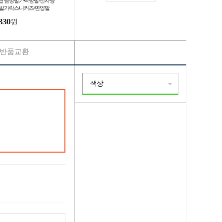
급 남성발가락양말/신사양
/발가락스니커즈/면양말
330
원
반품교환
색상