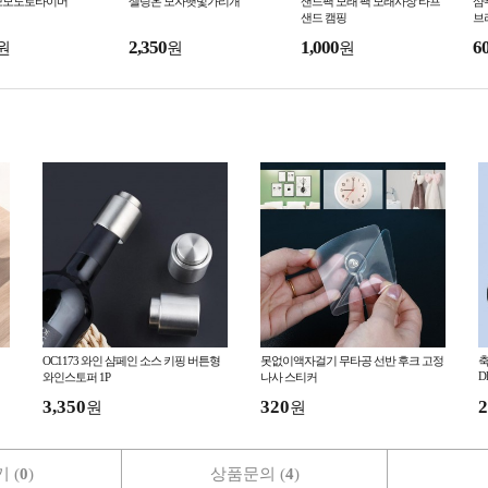
뽀모도로타이머
셀링온 모자햇빛가리개
샌드팩 모래 팩 모래사장 타프
샴
샌드 캠핑
브
2,350
1,000
6
원
원
원
OC1173 와인 샴페인 소스 키핑 버튼형
못없이액자걸기 무타공 선반 후크 고정
축
D
와인스토퍼 1P
나사 스티커
3,350
320
2
원
원
 (
0
)
상품문의 (
4
)