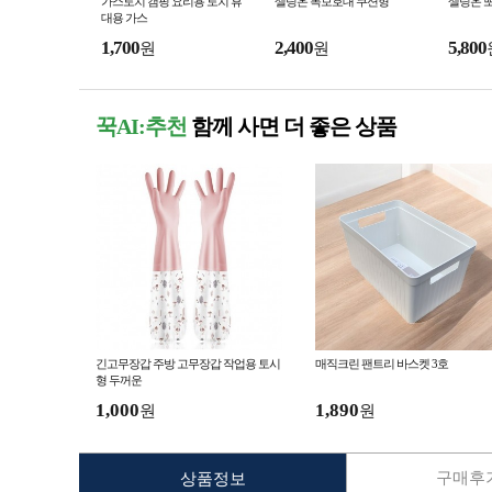
가스토치 캠핑 요리용 토치 휴
셀링온 목보호대 쿠션형
셀링온 
대용 가스
1,700
2,400
5,800
원
원
꾹AI:추천
함께 사면 더 좋은 상품
긴고무장갑 주방 고무장갑 작업용 토시
매직크린 팬트리 바스켓 3호
형 두꺼운
1,000
1,890
원
원
구매후기
상품정보