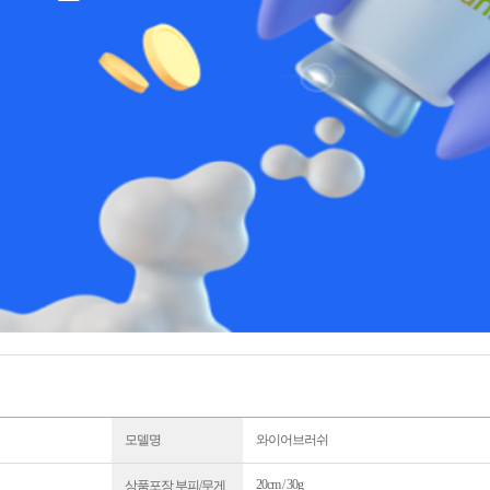
모델명
와이어브러쉬
20cm / 30g
상품포장 부피/무게