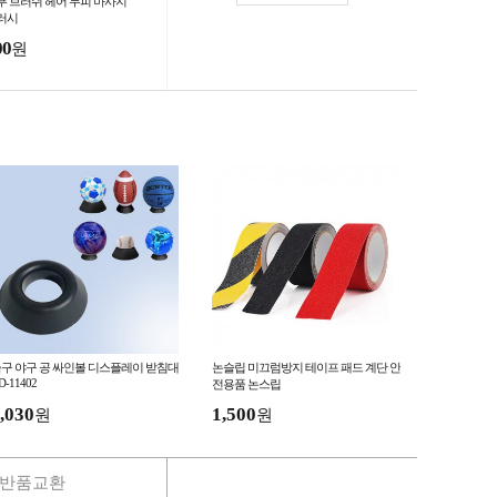
푸 브러쉬 헤어 두피 마사지
러시
00
원
구 야구 공 싸인볼 디스플레이 받침대
논슬립 미끄럼방지 테이프 패드 계단 안
D-11402
전용품 논스립
,030
1,500
원
원
반품교환