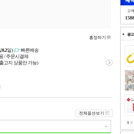
고
158
광고
흥정하기
일
0.2
일)
빠른배송
용 / 주문시결제
 출고지 상품만 가능)
국
전체옵션보기
1
/
10