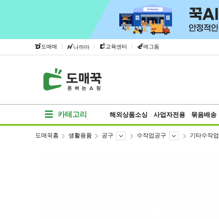
|
|
|
도매매
교육센터
에그돔
나까마
카테고리
해외상품소싱
사업자전용
묶음배송
도매꾹홈
생활용품
공구
수작업공구
기타수작업