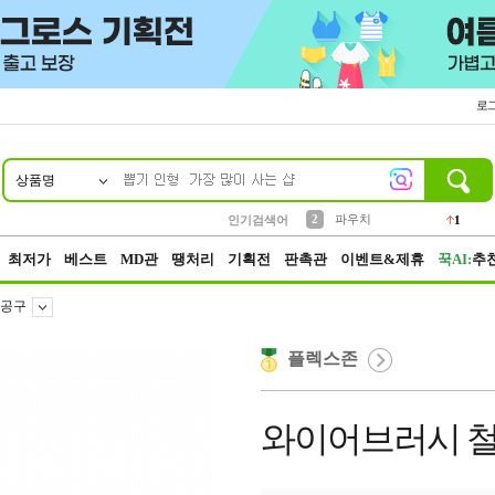
로
상품명
10
1
4
5
6
7
8
9
키링
선풍기
말랑이
키캡
텀블러
가방
양말
양산
1
1
5
2
2
2
파우치
인기검색어
1
3
모자
2
최저가
베스트
MD관
땡처리
기획전
판촉관
이벤트&제휴
꾹AI:
추
공구
플렉스존
와이어브러시 철