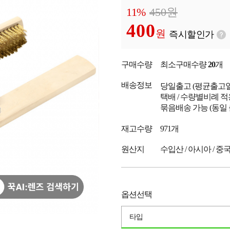
11%
450
원
400
원
즉시할인가
구매수량
최소구매수량
20
개
배송정보
당일출고
(평균출고
택배 / 수량별비례 적
묶음배송 가능 (동일
재고수량
971개
원산지
수입산 / 아시아 / 중
옵션선택
타입