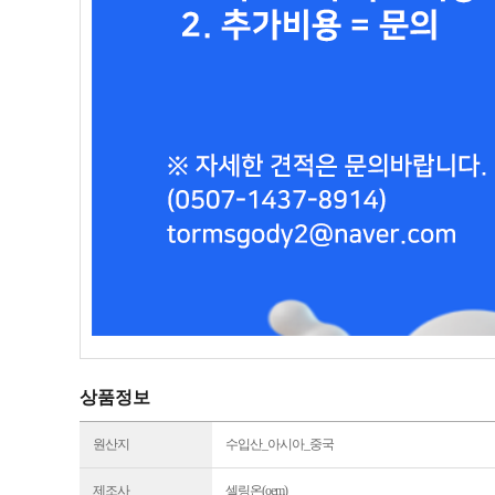
상품정보
원산지
수입산_아시아_중국
제조사
셀링온(oem)