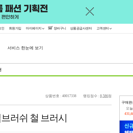
그인
회원가입
마이페이지
장바구니
상품공급사센터
고객센터
서비스 한눈에 보기
천
상품번호 : 40017338
랭킹점수 :
8,586
점
구매완
오늘
431,
브러쉬 철 브러시
402,