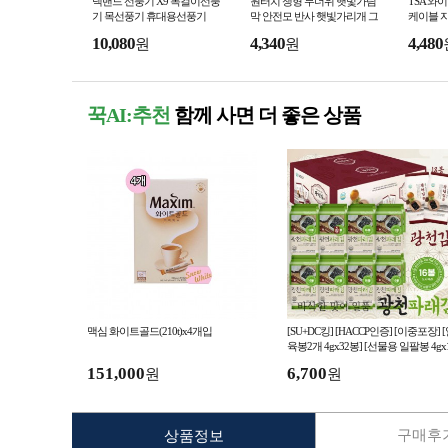
넥밴드 선풍기 X9 목걸이선풍
원터치 챙형 무더위 햇빛가림
TSA 와
기 목선풍기 휴대용선풍기
막 안전모 반사 햇빛가리개 그
케이블 
늘막
10,080
4,340
4,480
원
원
꾹AI:추천
함께 사면 더 좋은 상품
맥심 화이트골드(210t)x4개입
[SU+DC킹] [HACCP인증] [이중포장] 
육봉2개 4gx32봉] [선물용 일팔봉 4gx
봉] 국산원초 광천도시락김
151,000
6,700
원
원
구매후기
상품정보