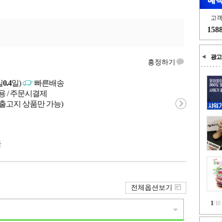
고
158
광고
흥정하기
일
0.4
일)
빠른배송
용 / 주문시결제
 출고지 상품만 가능)
국
전체옵션보기
1
/
10