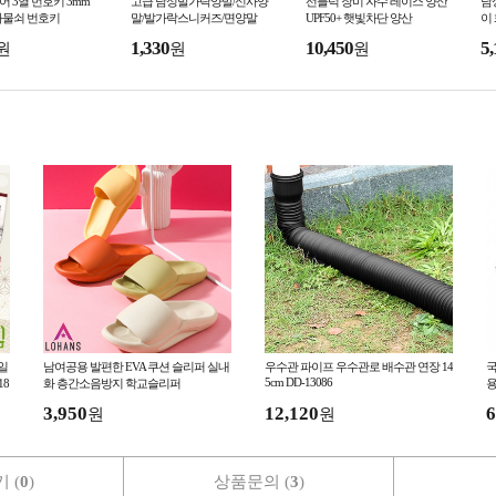
이어 3열 번호키 3mm
고급 남성발가락양말/신사양
선블럭 장미 자수 레이스 양산
남
자물쇠 번호키
말/발가락스니커즈/면양말
UPF50+ 햇빛차단 양산
이
모
1,330
10,450
5,
원
원
원
[일
남여공용 발편한 EVA 쿠션 슬리퍼 실내
우수관 파이프 우수관로 배수관 연장 14
국
5cm DD-13086
18
화 층간소음방지 학교슬리퍼
용
3,950
12,120
6
원
원
 (
0
)
상품문의 (
3
)