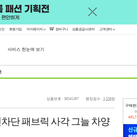
그인
회원가입
마이페이지
장바구니
상품공급사센터
고객센터
서비스 한눈에 보기
천
상품번호 : 38541287
랭킹점수 :
3,559
점
구매완
오늘
68,9
차단 패브릭 사각 그늘 차양
445,