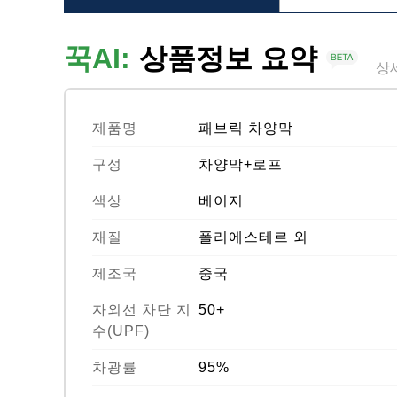
꾹AI:
상품정보 요약
상
제품명
패브릭 차양막
구성
차양막+로프
색상
베이지
재질
폴리에스테르 외
제조국
중국
자외선 차단 지
50+
수(UPF)
차광률
95%