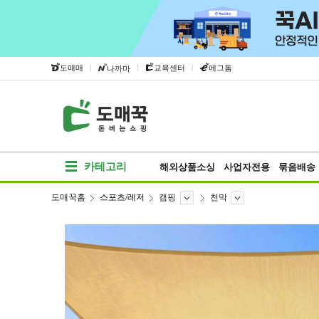
|
|
|
도매매
교육센터
에그돔
나까마
카테고리
해외상품소싱
사업자전용
묶음배송
도매꾹홈
스포츠/레저
캠핑
천막