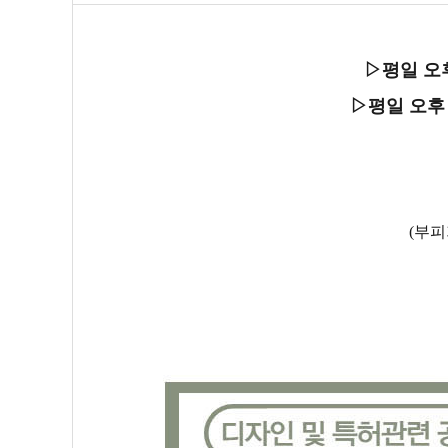
▷평일 오
▷평일 오후
(부피