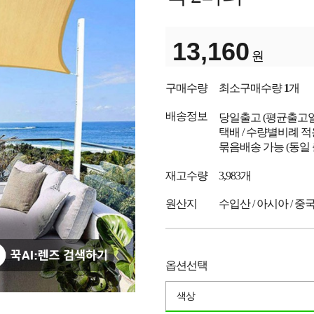
13,160
원
구매수량
최소구매수량
1
개
배송정보
당일출고
(평균출고
택배 / 수량별비례 적
묶음배송 가능 (동일
재고수량
3,983개
원산지
수입산 / 아시아 / 중
옵션선택
색상