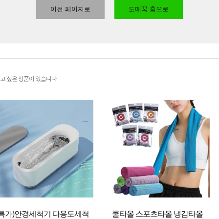
이전 페이지로
도매꾹 홈으로
고 싶은 상품이 있습니다
(특가)안경세척기 다용도세척
쿨타올 스포츠타올 냉감타올