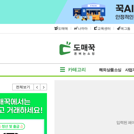
|
|
|
도매매
나까마
교육센터
에그돔
카테고리
해외상품소싱
사업
전체보기
입력된 페