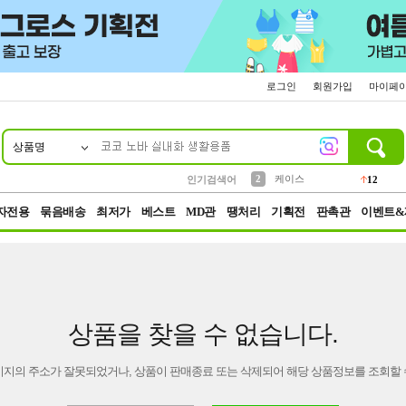
로그인
회원가입
마이페
상품명
10
1
4
5
6
7
8
9
파우치
등산
벨트
실리콘
양말
모자
양산
여성패션
152
395
555
12
1
1
5
3
2
케이스
인기검색어
12
3
생수
454
자전용
묶음배송
최저가
베스트
MD관
땡처리
기획전
판촉관
이벤트&
상품을 찾을 수 없습니다.
이지의 주소가 잘못되었거나, 상품이 판매종료 또는 삭제되어 해당 상품정보를 조회할 