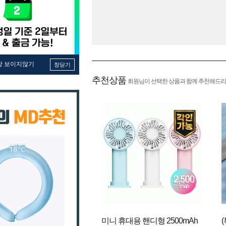
창 보이지않기
창닫기
추천상품
회원님이 선택한 상품과 함께 추천해드리
미니 휴대용 핸디형 2500mAh