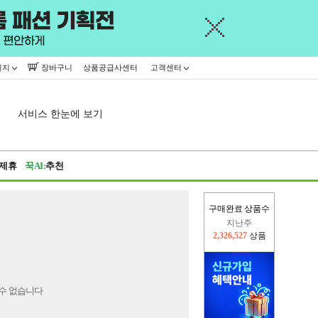
이지
장바구니
상품공급사센터
고객센터
서비스 한눈에 보기
제휴
꾹AI:
추천
구매완료 상품수
지난주
2,326,527
상품
이번주
2,223,432
상품
수 없습니다