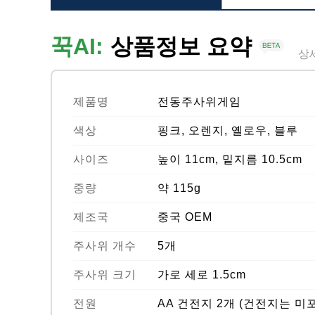
꾹AI:
상품정보 요약
상
제품명
전동주사위게임
색상
핑크, 오렌지, 옐로우, 블루
사이즈
높이 11cm, 밑지름 10.5cm
중량
약 115g
제조국
중국 OEM
주사위 개수
5개
주사위 크기
가로 세로 1.5cm
전원
AA 건전지 2개 (건전지는 미