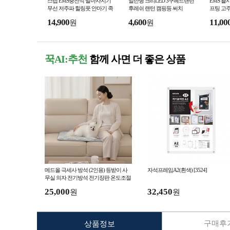
스탭 EMS충전식 발마사지기
일반형 크리LED 3구헤드랜턴
EMS 괄
무선 저주파 힐링풋 안마기 족
후레쉬 랜턴 캠핑등 써치
프팅 고
저근막 스트레칭
14,900
4,600
11,00
원
원
꾹AI:추천
함께 사면 더 좋은 상품
메드올 극세사 방석 (2인용) 등받이 사
자석프레임A2(흰색) [3524]
무실 의자 전기방석 전기장판 온도조절
워셔블 전용가방 강아지 캠핑
25,000
32,450
원
원
구매후기
상품정보