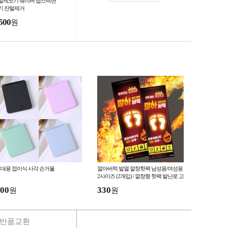
털제모기 쉐이버 립스틱면
기 잔털제거
500
원
대용 접이식 사각 손거울
깔아버럭 발열 깔창핫팩 남성용/여성용
2사이즈 (2개입) / 깔창형 핫팩 발난로 고
품질 남여 발핫팩
00
330
원
원
반품교환