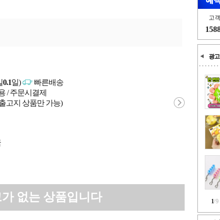
고
158
광고
일
0.1
일)
빠른배송
용 / 주문시결제
 출고지 상품만 가능)
국
가 없는 상품입니다
1
/
9