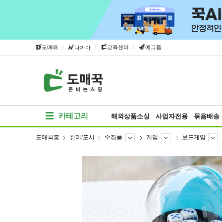
|
|
|
도매매
교육센터
에그돔
나까마
카테고리
해외상품소싱
사업자전용
묶음배송
도매꾹홈
취미/도서
수집품
게임
보드게임