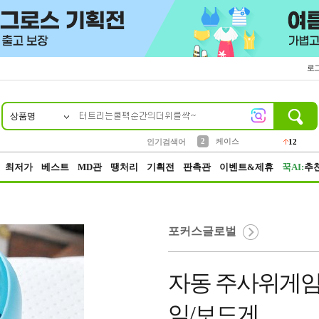
로
상품명
10
1
4
5
6
7
8
9
파우치
등산
벨트
실리콘
양말
모자
양산
여성패션
152
395
555
12
1
1
5
3
2
케이스
인기검색어
12
3
생수
454
최저가
베스트
MD관
땡처리
기획전
판촉관
이벤트&제휴
꾹AI:
추
포커스글로벌
자동 주사위게임
임/보드게