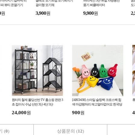
사 마사지기 갈바닉 리
클레오 모기트랩 모기퇴치기
허리케인 3단 듀얼 차량용선
솜
주파 뷰티 온열기기
걸이형 모기채
풍기 써큘레이터
도
0
3,900
9,900
2,
원
원
원
원터치 철제 폴딩선반 TV 홈쇼핑 완판 3
[ABC0438] 스마일 슬링백 크로스백 힙
휴
초 접이식 수납 선반 3단 4단 5단
색 마감땡처리 재고얼마없어요 한국당
일발송
24,000
900
4
원
원
 (
0
)
상품문의 (
12
)