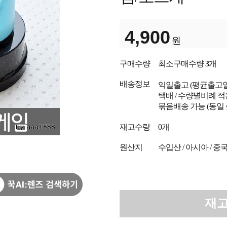
4,900
원
구매수량
최소구매수량
3
개
배송정보
익일출고
(평균출고
택배 / 수량별비례 적
묶음배송 가능 (동일
재고수량
0개
원산지
수입산 / 아시아 / 중
재고