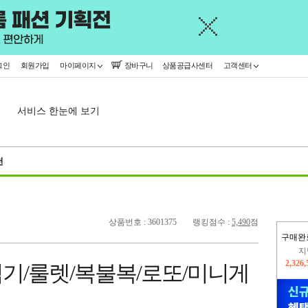
그인
회원가입
마이페이지
장바구니
상품공급사센터
고객센터
서비스 한눈에 보기
천
상품번호 : 3601375
랭킹점수 :
5,490
점
구매완
지
2,326
이
기/룰렛/복불복/로또/미니게
2,228