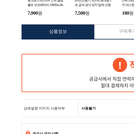
몽크로스 PD 20W 고속 슬림
[터빈선풍기 5단계] 휴대용 2
[1팩 2
볼트 보조배터리 10000mAh
초 급속 냉각 장치 탑재 선풍
치 파스형
대용량 잔량표시 C타입 USB
기 아이스 핸드 손풍기 손선풍
감 붙이는
7,900
7,500
180
원
원
원
급속충전 보조밧데리
기 핸디 선풍기 Y32
2개입
구매후기
상품정보
상세설명 이미지 사용여부
사용불가
공급사 공지사항