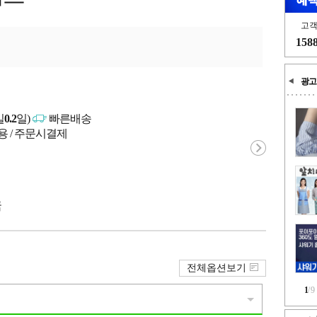
고
158
광고
일
0.2
일)
빠른배송
용 / 주문시결제
국
전체옵션보기
1
/
9