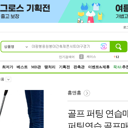
로
상품명
10
1
4
5
6
7
8
9
파우치
등산
벨트
실리콘
양말
모자
양산
여성패션
152
395
555
12
1
1
5
3
2
케이스
인기검색어
12
3
생수
454
최저가
베스트
MD관
땡처리
기획전
판촉관
이벤트&제휴
꾹AI:
추
용품
홈앤홈
골프 퍼팅 연습
퍼팅연습 골프