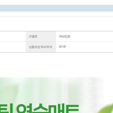
모델명
해당없음
00 / 00
상품포장 부피/무게