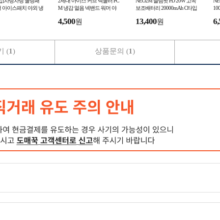
매입]차링차링 쿨링패
2세대 아이스 커브 넥쿨러 PC
NEO2M 슬림핏 PD 20W 고속
N
 아이스패치 야외 냉
M 냉감 얼음 넥밴드 워머 야
보조배터리 20000mAh C타입
10
 쿨시트 냉찜질 쿨팩
외 캠핑 여름 쿨스카프
케이블 포함 LED 잔량 표시
2
4,500
13,400
6,
원
원
대용량 보조배터리
 (
1
)
상품문의 (
1
)