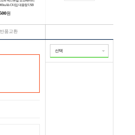
EO2M 맥스듀얼 보조배터리
000mAh C타입 대용량 USB
포트 보조밧데리
500
원
반품교환
선택