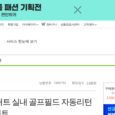
그인
회원가입
마이페이지
장바구니
상품공급사센터
고객센터
서비스 한눈에 보기
천
상품번호 : 35801763
랭킹점수 :
5,440
점
구매완
이
2,309
매트 실내 골프필드 자동리턴
지
2,326
매트