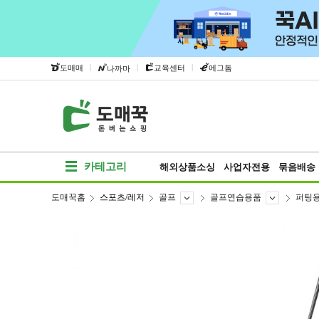
|
|
|
도매매
교육센터
에그돔
나까마
카테고리
해외상품소싱
사업자전용
묶음배송
도매꾹홈
스포츠/레저
골프
골프연습용품
퍼팅