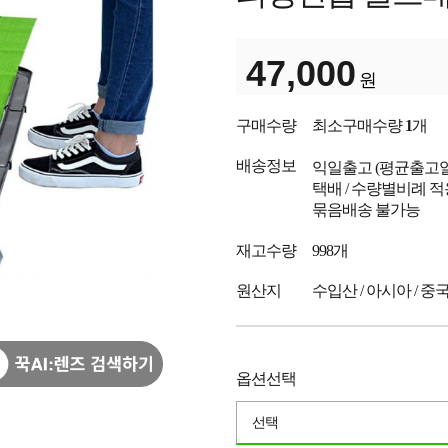
47,000
원
구매수량
최소구매수량
1
개
배송정보
익일출고
(평균출고
택배 / 수량별비례 적
묶음배송 불가능
재고수량
998개
원산지
수입산 / 아시아 / 중
옵션선택
선택