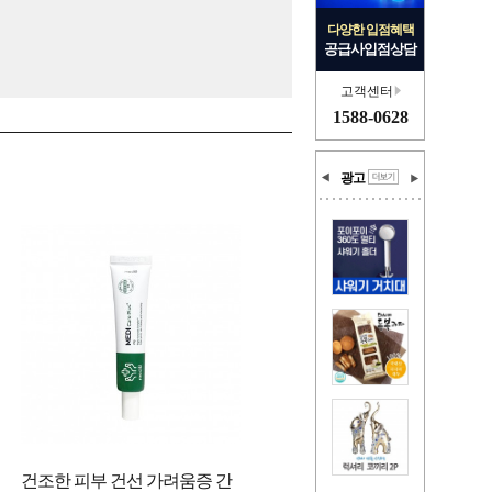
다양한 입점혜택
공급사입점상담
고객센터
1588-0628
광고
건조한 피부 건선 가려움증 간