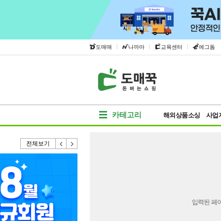
|
|
|
도매매
나까마
교육센터
에그돔
카테고리
해외상품소싱
사업
전체보기
입력된 페