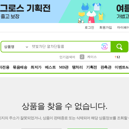
로그인
회원가입
마이페
상품명
10
1
4
5
6
7
8
9
파우치
등산
벨트
실리콘
양말
모자
양산
여성패션
152
395
555
12
1
1
5
3
2
케이스
인기검색어
12
3
생수
454
자전용
묶음배송
최저가
베스트
MD관
땡처리
기획전
판촉관
이벤트&
상품을 찾을 수 없습니다.
이지의 주소가 잘못되었거나, 상품이 판매종료 또는 삭제되어 해당 상품정보를 조회할 