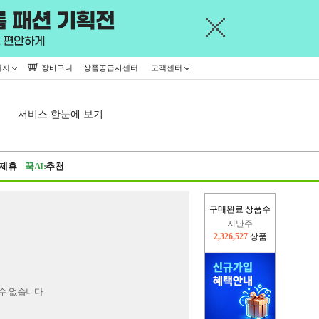
이지
장바구니
상품공급사센터
고객센터
서비스 한눈에 보기
제휴
꾹AI:
추천
구매완료 상품수
지난주
2,326,527
상품
이번주
2,254,217
상품
수 없습니다