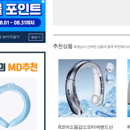
창 보이지않기
창닫기
추천상품
회원님이 선택한 상품과 함께 추천해드리
8코어소음감소모터넥밴드선