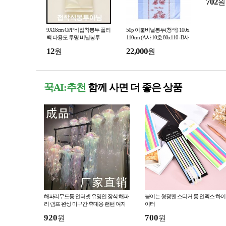
702
원
9X18cm OPP 비접착봉투 폴리
50p 이불비닐봉투(청색) 100x
백 다용도 투명 비닐봉투
110cm (A사 10호 80x110=B사
9호 72x110)
12
22,000
원
원
꾹AI:추천
함께 사면 더 좋은 상품
해파리무드등 인터넷 유명인 장식 해파
붙이는 형광펜 스티커 롱 인덱스 하
리 램프 완성 마구간 휴대용 랜턴 여자
이터
방 장식품 Di
920
700
원
원