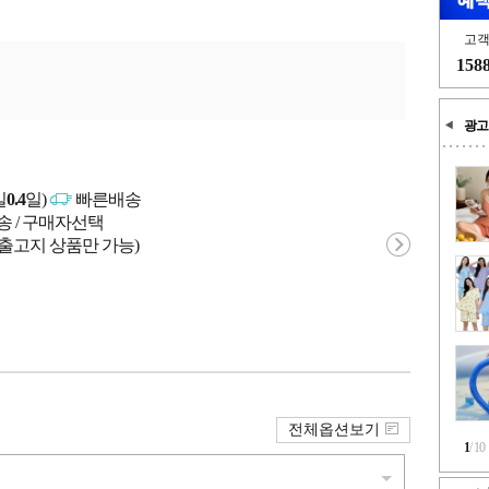
고
158
광고
일
0.4
일)
빠른배송
송 / 구매자선택
 출고지 상품만 가능)
전체옵션보기
1
/
10