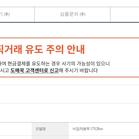
 (
0
)
상품문의 (
0
)
모델명
비접착봉투 17X28cm