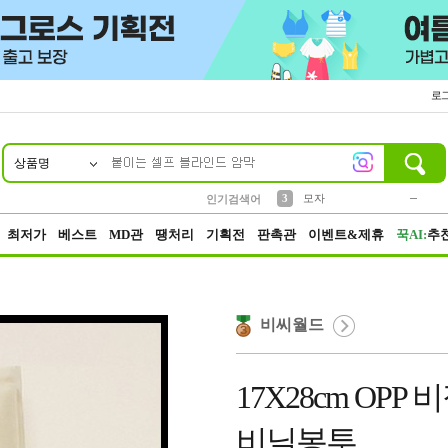
로
상품명
10
1
2
5
6
7
8
9
키링
파우치
말랑이
선풍기
가방
양말
짱구
텀블러
2
1
1
7
3
3
모자
인기검색어
4
미니
23
최저가
베스트
MD관
땡처리
기획전
판촉관
이벤트&제휴
꾹AI:
추
비씨월드
17X28cm OP
비닐봉투