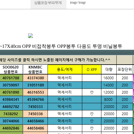
image / image
상품포장 부피/무게
20cm~17X40cm OPP 비접착봉투 OPP봉투 다용도 투명 비닐봉투