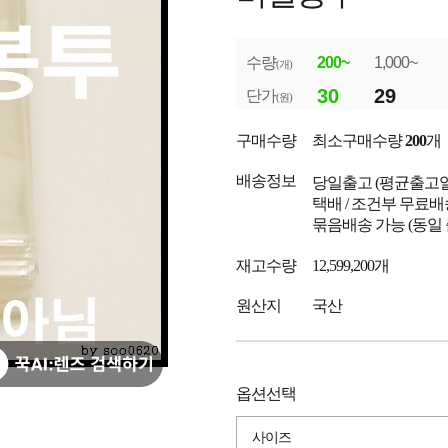
수량
200~
1,000~
(개)
30
29
단가
(원)
구매수량
최소구매수량
200
개
배송정보
당일출고
(평균출고
택배 / 조건부 무료배
묶음배송 가능 (동일
재고수량
12,599,200개
원산지
국산
옵션선택
사이즈