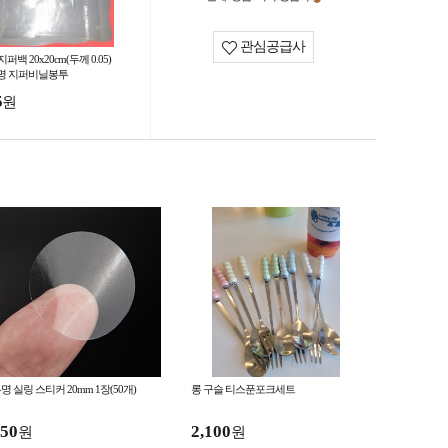
관심공급사
지퍼백 20x20cm(두께 0.05)
명 지퍼비닐봉투
5
원
명 실링 스티커 20mm 1장(50개)
롱 구슬 티스푼포크세트
50
2,100
원
원