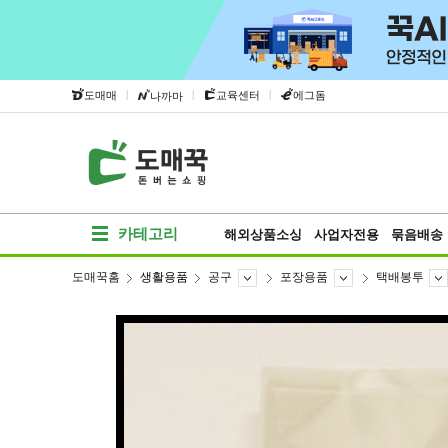
|
|
|
도매매
교육센터
에그돔
나까마
카테고리
해외상품소싱
사업자전용
묶음배송
도매꾹홈
생활용품
공구
포장용품
택배봉투