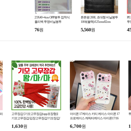
23X40+4cm OPP봉투 접착식
튼튼왕 200L 초대형 비닐봉투
PE
폴리백 투명비닐봉투
10매(블랙)/125cmx82cm
투
76
5,560
4
원
원
이라
고무장갑 [기모고무장갑(opp포장형)]
아이폰 17케이스 키티 케이스 아이폰 17
투
기모고무장갑/김장고무장갑/기모장갑/
프로케이스 캐릭터케이스 아이폰17/16
위생고무장갑/주방고무장갑
케이스
1,630
6,700
1
원
원