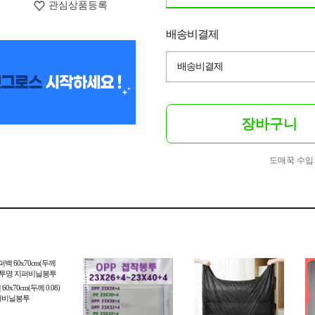
관심상품등록
배송비결제
배송비결제
장바구니
도매꾹 수입
0x70cm(두께 0.08)
퍼비닐봉투