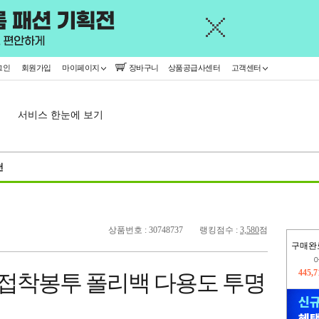
그인
회원가입
마이페이지
장바구니
상품공급사센터
고객센터
서비스 한눈에 보기
천
상품번호 : 30748737
랭킹점수 :
3,580
점
구매완
445,
P 비접착봉투 폴리백 다용도 투명
오늘
332,